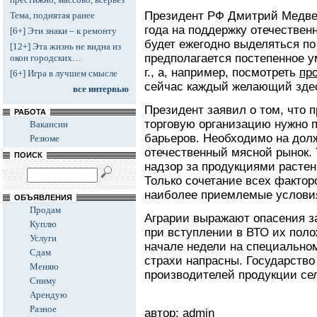
Президент РФ Дмитрий Медвед
Тема, поднятая ранее
года на поддержку отечестве
[6+] Эти знаки – к ремонту
будет ежегодно выделяться по
[12+] Эта жизнь не видна из
предполагается постепенное 
окон городских…
г., а, например, посмотреть
пр
[6+] Игра в лучшем смысле
сейчас каждый желающий зде
все интервью
Президент заявил о том, что 
РАБОТА
торговую организацию нужно 
Вакансии
барьеров. Необходимо на дол
Резюме
отечественный мясной рынок.
ПОИСК
надзор за продукциями растен
Только сочетание всех фактор
наиболее приемлемые условия
ОБЪЯВЛЕНИЯ
Продам
Аграрии выражают опасения за
Куплю
при вступлении в ВТО их пол
Услуги
начале недели на специальном
Сдам
страхи напрасны. Государство
Меняю
производителей продукции сел
Сниму
Арендую
Разное
автор: admin