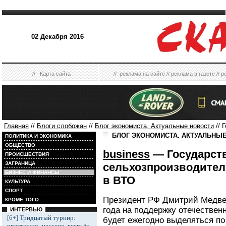
02 Декабря 2016
//
Карта сайта
//
реклама на сайте
//
реклама в газете
//
р
Главная
//
Блоги слобожан
//
Блог экономиста. Актуальные новости
// 
БЛОГ ЭКОНОМИСТА. АКТУАЛЬНЫ
ПОЛИТИКА И ЭКОНОМИКА
ОБЩЕСТВО
business
— Государст
ПРОИСШЕСТВИЯ
ЗАГРАНИЦА
сельхозпроизводител
БИЗНЕС И ФИНАНСЫ
в ВТО
КУЛЬТУРА
СПОРТ
Президент РФ Дмитрий Медвед
КРОМЕ ТОГО
года на поддержку отечестве
ИНТЕРВЬЮ
[6+] Тридцатый турнир:
будет ежегодно выделяться по
престижно, массово, всерьёз