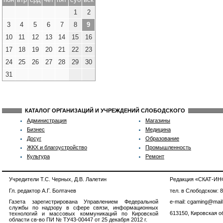
1
2
3
4
5
6
7
8
9
10
11
12
13
14
15
16
17
18
19
20
21
22
23
24
25
26
27
28
29
30
31
КАТАЛОГ ОРГАНИЗАЦИЙ И УЧРЕЖДЕНИЙ СЛОБОДСКОГО
Администрация
Магазины
Бизнес
Медицина
Досуг
Образование
ЖКХ и благоустройство
Промышленность
Культура
Ремонт
Учредители Т.С. Черных, Д.В. Лалетин
Редакция «СКАТ-И
Гл. редактор А.Г. Болтачев
тел. в Слободском: 
Газета зарегистрирована Управлением Федеральной
e-mail: cgaming@mail
службы по надзору в сфере связи, информационных
613150, Кировская об
технологий и массовых коммуникаций по Кировской
области св-во ПИ № ТУ43-00447 от 25 декабря 2012 г.