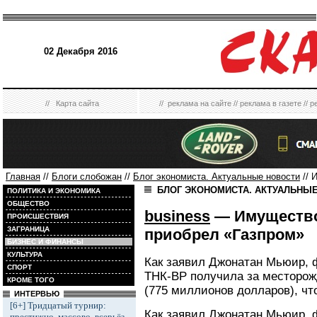
02 Декабря 2016
//
Карта сайта
//
реклама на сайте
//
реклама в газете
//
р
Главная
//
Блоги слобожан
//
Блог экономиста. Актуальные новости
// 
БЛОГ ЭКОНОМИСТА. АКТУАЛЬНЫ
ПОЛИТИКА И ЭКОНОМИКА
ОБЩЕСТВО
business
— Имущество
ПРОИСШЕСТВИЯ
ЗАГРАНИЦА
приобрел «Газпром»
БИЗНЕС И ФИНАНСЫ
КУЛЬТУРА
Как заявил Джонатан Мьюир, 
СПОРТ
ТНК-BP получила за месторож
КРОМЕ ТОГО
(775 миллионов долларов), чт
ИНТЕРВЬЮ
[6+] Тридцатый турнир:
Как заявил Джонатан Мьюир, 
престижно, массово, всерьёз