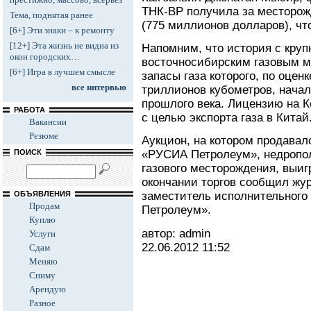
ТНК-BP получила за месторож
Тема, поднятая ранее
(775 миллионов долларов), чт
[6+] Эти знаки – к ремонту
[12+] Эта жизнь не видна из
Напомним, что история с кру
окон городских…
восточносибирским газовым 
[6+] Игра в лучшем смысле
запасы газа которого, по оцен
все интервью
триллионов кубометров, начал
прошлого века. Лицензию на К
РАБОТА
с целью экспорта газа в Китай
Вакансии
Резюме
Аукцион, на котором продава
ПОИСК
«РУСИА Петролеум», недропол
газового месторождения, выиг
окончании торгов сообщил жу
ОБЪЯВЛЕНИЯ
заместитель исполнительного
Продам
Петролеум».
Куплю
автор: admin
Услуги
22.06.2012
11:52
Сдам
Меняю
Сниму
Арендую
Разное