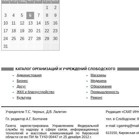
1
2
3
4
5
6
7
8
9
10
11
12
13
14
15
16
17
18
19
20
21
22
23
24
25
26
27
28
29
30
31
КАТАЛОГ ОРГАНИЗАЦИЙ И УЧРЕЖДЕНИЙ СЛОБОДСКОГО
Администрация
Магазины
Бизнес
Медицина
Досуг
Образование
ЖКХ и благоустройство
Промышленность
Культура
Ремонт
Учредители Т.С. Черных, Д.В. Лалетин
Редакция «СКАТ-И
Гл. редактор А.Г. Болтачев
тел. в Слободском: 
Газета зарегистрирована Управлением Федеральной
e-mail: cgaming@mail
службы по надзору в сфере связи, информационных
613150, Кировская об
технологий и массовых коммуникаций по Кировской
области св-во ПИ № ТУ43-00447 от 25 декабря 2012 г.