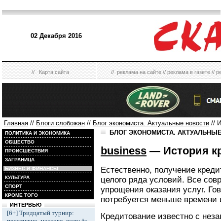
02 Декабря 2016
//
Карта сайта
//
реклама на сайте
//
реклама в газете
//
р
Главная
//
Блоги слобожан
//
Блог экономиста. Актуальные новости
// 
БЛОГ ЭКОНОМИСТА. АКТУАЛЬНЫ
ПОЛИТИКА И ЭКОНОМИКА
ОБЩЕСТВО
business
— История к
ПРОИСШЕСТВИЯ
ЗАГРАНИЦА
Естественно, получение кред
БИЗНЕС И ФИНАНСЫ
КУЛЬТУРА
целого ряда условий. Все сов
СПОРТ
упрощения оказания услуг. Го
КРОМЕ ТОГО
потребуется меньше времени 
ИНТЕРВЬЮ
[6+] Тридцатый турнир:
Кредитование известно с нез
престижно, массово, всерьёз