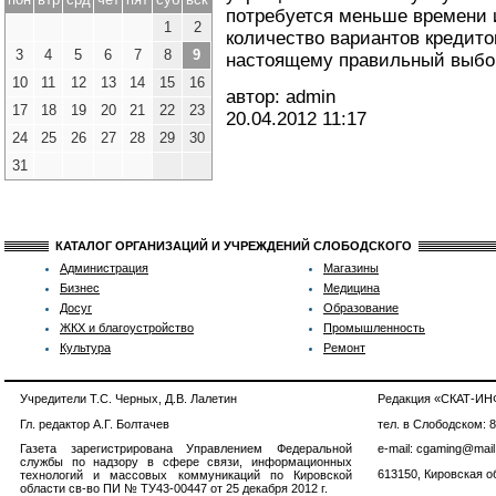
потребуется меньше времени 
1
2
количество вариантов кредито
3
4
5
6
7
8
9
настоящему правильный выбо
10
11
12
13
14
15
16
автор: admin
17
18
19
20
21
22
23
20.04.2012
11:17
24
25
26
27
28
29
30
31
КАТАЛОГ ОРГАНИЗАЦИЙ И УЧРЕЖДЕНИЙ СЛОБОДСКОГО
Администрация
Магазины
Бизнес
Медицина
Досуг
Образование
ЖКХ и благоустройство
Промышленность
Культура
Ремонт
Учредители Т.С. Черных, Д.В. Лалетин
Редакция «СКАТ-И
Гл. редактор А.Г. Болтачев
тел. в Слободском: 
Газета зарегистрирована Управлением Федеральной
e-mail: cgaming@mail
службы по надзору в сфере связи, информационных
613150, Кировская об
технологий и массовых коммуникаций по Кировской
области св-во ПИ № ТУ43-00447 от 25 декабря 2012 г.