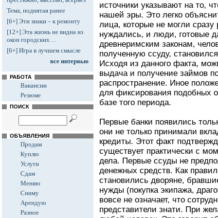
источники указывают на то, ч
Тема, поднятая ранее
нашей эры. Это легко объяснит
[6+] Эти знаки – к ремонту
лица, которые не могли сразу 
[12+] Эта жизнь не видна из
нуждались, и люди, готовые да
окон городских…
древнеримским законам, чело
[6+] Игра в лучшем смысле
полученную ссуду, становился
все интервью
Исходя из данного факта, можн
выдача и получение займов п
РАБОТА
распространение. Иное положе
Вакансии
для фиксирования подобных о
Резюме
базе того периода.
ПОИСК
Первые банки появились тольк
они не только принимали вкла
ОБЪЯВЛЕНИЯ
кредиты. Этот факт подтвержда
Продам
существует практически с мом
Куплю
дела. Первые ссуды не предп
Услуги
денежных средств. Как прави
Сдам
становились дворяне, бравшие
Меняю
нужды (покупка экипажа, драго
Сниму
вовсе не означает, что сотруд
Арендую
представители знати. При жел
Разное