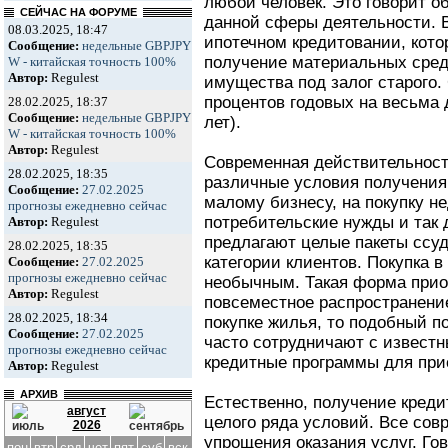
любой человек. Это говорит о
СЕЙЧАС НА ФОРУМЕ
данной сферы деятельности. В
08.03.2025, 18:47
ипотечном кредитовании, кото
Сообщение:
недельные GBPJPY
получение материальных средс
W - китайская точность 100%
Автор:
Regulest
имущества под залог старого.
процентов годовых на весьма 
28.02.2025, 18:37
Сообщение:
недельные GBPJPY
лет).
W - китайская точность 100%
Автор:
Regulest
Современная действительност
28.02.2025, 18:35
различные условия получения 
Сообщение:
27.02.2025
малому бизнесу, на покупку н
прогнозы ежедневно сейчас
потребительские нужды и так
Автор:
Regulest
предлагают целые пакеты ссуд
28.02.2025, 18:35
категории клиентов. Покупка в
Сообщение:
27.02.2025
прогнозы ежедневно сейчас
необычным. Такая форма прио
Автор:
Regulest
повсеместное распространение
28.02.2025, 18:34
покупке жилья, то подобный п
Сообщение:
27.02.2025
часто сотрудничают с извест
прогнозы ежедневно сейчас
кредитные программы для прио
Автор:
Regulest
АРХИВ
Естественно, получение кред
август
целого ряда условий. Все сов
2026
упрощения оказания услуг. Го
пон
втр
срд
чет
пят
суб
вск