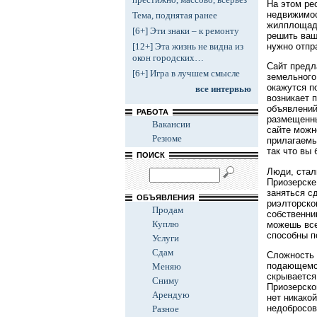
На этом ре
недвижимос
Тема, поднятая ранее
жилплощадь
[6+] Эти знаки – к ремонту
решить ваш
нужно отпр
[12+] Эта жизнь не видна из
окон городских…
Сайт предл
[6+] Игра в лучшем смысле
земельного
окажутся п
все интервью
возникает 
объявлений.
РАБОТА
размещенны
Вакансии
сайте можн
Резюме
прилагаемы
так что вы
ПОИСК
Люди, стал
Приозерске
заняться с
ОБЪЯВЛЕНИЯ
риэлторско
Продам
собственни
Куплю
можешь все
способны п
Услуги
Сдам
Сложность 
подающемся
Меняю
скрывается
Сниму
Приозерско
Арендую
нет никакой
недобросов
Разное