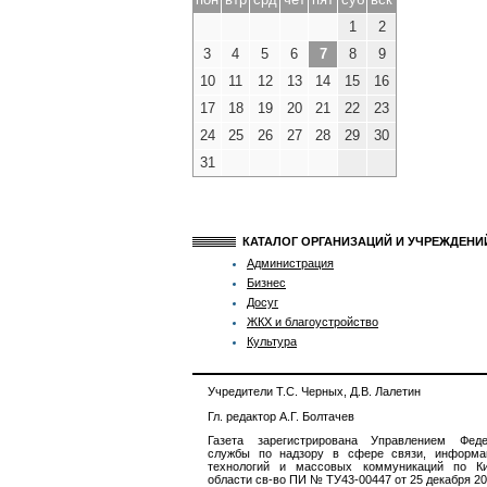
1
2
3
4
5
6
7
8
9
10
11
12
13
14
15
16
17
18
19
20
21
22
23
24
25
26
27
28
29
30
31
КАТАЛОГ ОРГАНИЗАЦИЙ И УЧРЕЖДЕН
Администрация
Бизнес
Досуг
ЖКХ и благоустройство
Культура
Учредители Т.С. Черных, Д.В. Лалетин
Гл. редактор А.Г. Болтачев
Газета зарегистрирована Управлением Феде
службы по надзору в сфере связи, информа
технологий и массовых коммуникаций по Ки
области св-во ПИ № ТУ43-00447 от 25 декабря 201