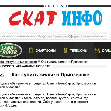
а на сайте
//
реклама в газете
//
редакция
//
вакансии
//
форум
//
блоги слобожан
ста. Актуальные новости
// Как купить жилье в Приозерске
ОНОМИСТА. АКТУАЛЬНЫЕ НОВОСТИ
ss
— Как купить жилье в Приозерске
подать объявление в пределах Санкт-Петербурга, Приозерска и
кой области?
подать объявление в пределах Санкт-Петербурга, Приозерска и
кой области? В таком случае, воспользуйтесь сайтом, где
я бесплатные объявления. Сайт управляется агентством
ти 4703.ru.