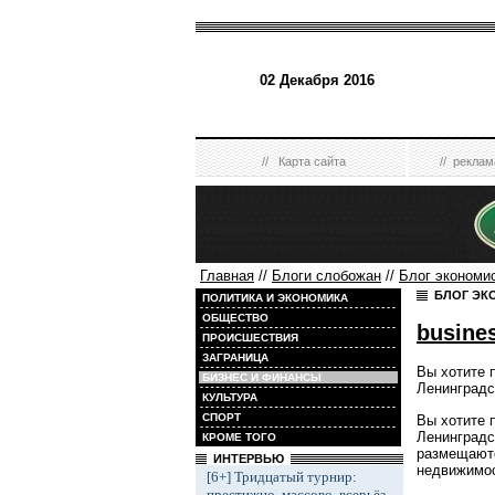
02 Декабря 2016
//
Карта сайта
//
реклам
Главная
//
Блоги слобожан
//
Блог экономи
БЛОГ ЭК
ПОЛИТИКА И ЭКОНОМИКА
ОБЩЕСТВО
busine
ПРОИСШЕСТВИЯ
ЗАГРАНИЦА
Вы хотите 
БИЗНЕС И ФИНАНСЫ
Ленинградс
КУЛЬТУРА
СПОРТ
Вы хотите 
Ленинградс
КРОМЕ ТОГО
размещаютс
ИНТЕРВЬЮ
недвижимос
[6+] Тридцатый турнир:
престижно, массово, всерьёз