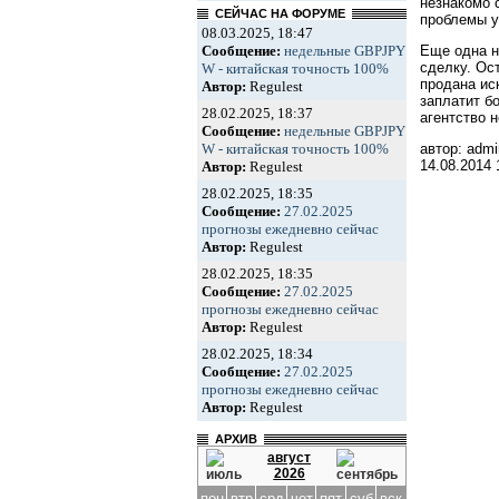
незнакомо 
СЕЙЧАС НА ФОРУМЕ
проблемы уж
08.03.2025, 18:47
Сообщение:
недельные GBPJPY
Еще одна н
сделку. Ос
W - китайская точность 100%
продана ис
Автор:
Regulest
заплатит б
28.02.2025, 18:37
агентство 
Сообщение:
недельные GBPJPY
W - китайская точность 100%
автор: admi
14.08.2014
Автор:
Regulest
28.02.2025, 18:35
Сообщение:
27.02.2025
прогнозы ежедневно сейчас
Автор:
Regulest
28.02.2025, 18:35
Сообщение:
27.02.2025
прогнозы ежедневно сейчас
Автор:
Regulest
28.02.2025, 18:34
Сообщение:
27.02.2025
прогнозы ежедневно сейчас
Автор:
Regulest
АРХИВ
август
2026
пон
втр
срд
чет
пят
суб
вск