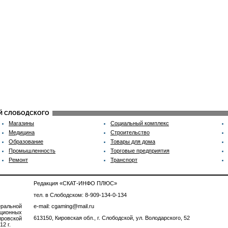
ИЙ СЛОБОДСКОГО
Магазины
Социальный комплекс
Медицина
Строительство
Образование
Товары для дома
Промышленность
Торговые предприятия
Ремонт
Транспорт
Редакция «СКАТ-ИНФО ПЛЮС»
тел. в Слободском: 8-909-134-0-134
ральной
e-mail: cgaming@mail.ru
ционных
613150, Кировская обл., г. Слободской, ул. Володарского, 52
ровской
2 г.