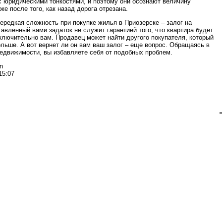
с юридическими тонкостями, и поэтому они осознают величину
е после того, как назад дорога отрезана.
ередкая сложность при покупке жилья в Приозерске – залог на
тавленный вами задаток не служит гарантией того, что квартира будет
ключительно вам. Продавец может найти другого покупателя, который
ольше. А вот вернет ли он вам ваш залог – еще вопрос. Обращаясь в
недвижимости, вы избавляете себя от подобных проблем.
n
15:07