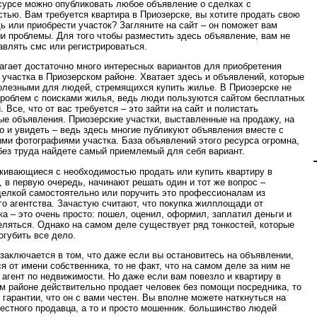
сурсе можно опубликовать любое объявление о сделках с
тью. Вам требуется квартира в Приозерске, вы хотите продать свою
 или приобрести участок? Загляните на сайт – он поможет вам
и проблемы. Для того чтобы разместить здесь объявление, вам не
авлять смс или регистрироваться.
агает достаточно много интересных вариантов для приобретения
 участка в Приозерском районе. Хватает здесь и объявлений, которые
олезными для людей, стремящихся купить жилье. В Приозерске не
проблем с поисками жилья, ведь люди пользуются сайтом бесплатных
 Все, что от вас требуется – это зайти на сайт и полистать
е объявления. Приозерские участки, выставленные на продажу, на
о и увидеть – ведь здесь многие публикуют объявления вместе с
ми фотографиями участка. База объявлений этого ресурса огромна,
 без труда найдете самый приемлемый для себя вариант.
кивающиеся с необходимостью продать или купить квартиру в
, в первую очередь, начинают решать один и тот же вопрос –
делкой самостоятельно или поручить это профессионалам из
го агентства. Зачастую считают, что покупка жилплощади от
ка – это очень просто: пошел, оценил, оформил, заплатил деньги и
ляться. Однако на самом деле существует ряд тонкостей, которые
огубить все дело.
заключается в том, что даже если вы остановитесь на объявлении,
 от имени собственника, то не факт, что на самом деле за ним не
 агент по недвижимости. Но даже если вам повезло и квартиру в
м районе действительно продает человек без помощи посредника, то
 гарантии, что он с вами честен. Вы вполне можете наткнуться на
естного продавца, а то и просто мошенник. большинство людей