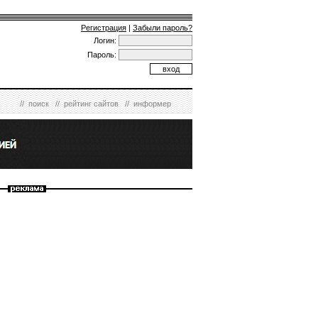
Регистрация
|
Забыли пароль?
Логин:
Пароль:
//
поиск
//
рейтинг сайтов
//
информер