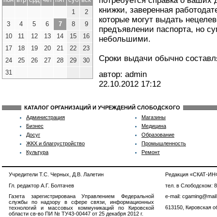
потребуется справка о ваших 
книжки, заверенная работодате
1
2
которые могут выдать нецелев
3
4
5
6
7
8
9
предъявлении паспорта, но с
10
11
12
13
14
15
16
небольшими.
17
18
19
20
21
22
23
Сроки выдачи обычно составля
24
25
26
27
28
29
30
31
автор: admin
22.10.2012
17:12
КАТАЛОГ ОРГАНИЗАЦИЙ И УЧРЕЖДЕНИЙ СЛОБОДСКОГО
Администрация
Магазины
Бизнес
Медицина
Досуг
Образование
ЖКХ и благоустройство
Промышленность
Культура
Ремонт
Учредители Т.С. Черных, Д.В. Лалетин
Редакция «СКАТ-И
Гл. редактор А.Г. Болтачев
тел. в Слободском: 
Газета зарегистрирована Управлением Федеральной
e-mail: cgaming@mail
службы по надзору в сфере связи, информационных
613150, Кировская об
технологий и массовых коммуникаций по Кировской
области св-во ПИ № ТУ43-00447 от 25 декабря 2012 г.