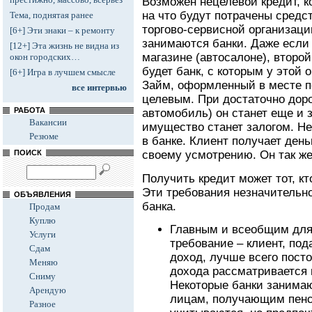
Возможен нецелевой кредит, к
на что будут потрачены средс
Тема, поднятая ранее
торгово-сервисной организаци
[6+] Эти знаки – к ремонту
занимаются банки. Даже если
[12+] Эта жизнь не видна из
магазине (автосалоне), второй
окон городских…
будет банк, с которым у этой 
[6+] Игра в лучшем смысле
Займ, оформленный в месте по
все интервью
целевым. При достаточно доро
РАБОТА
автомобиль) он станет еще и
Вакансии
имущество станет залогом. Н
Резюме
в банке. Клиент получает день
ПОИСК
своему усмотрению. Он так ж
Получить кредит может тот, кт
Эти требования незначительн
ОБЪЯВЛЕНИЯ
банка.
Продам
Куплю
Главным и всеобщим для 
Услуги
требование – клиент, под
Сдам
доход, лучше всего посто
Меняю
дохода рассматривается 
Сниму
Некоторые банки занима
Арендую
лицам, получающим пенс
Разное