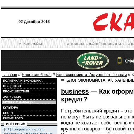
02 Декабря 2016
//
Карта сайта
//
реклама на сайте
//
реклама в газете
//
р
Главная
//
Блоги слобожан
//
Блог экономиста. Актуальные новости
// 
БЛОГ ЭКОНОМИСТА. АКТУАЛЬНЫ
ПОЛИТИКА И ЭКОНОМИКА
ОБЩЕСТВО
business
— Как оформ
ПРОИСШЕСТВИЯ
ЗАГРАНИЦА
кредит?
БИЗНЕС И ФИНАНСЫ
КУЛЬТУРА
Потребительский кредит - это 
СПОРТ
не могут быть не связаны с п
КРОМЕ ТОГО
когда не хватает собственных 
ИНТЕРВЬЮ
крупных товаров – бытовой те
[6+] Тридцатый турнир:
престижно, массово, всерьёз