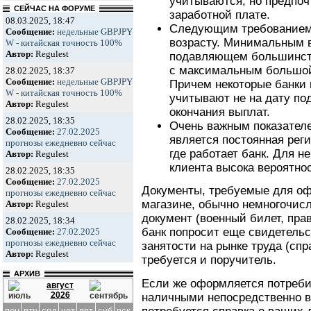
учитываются, но предпоч
СЕЙЧАС НА ФОРУМЕ
заработной плате.
08.03.2025, 18:47
Следующим требованием 
Сообщение:
недельные GBPJPY
возрасту. Минимальным 
W - китайская точность 100%
Автор:
Regulest
подавляющем большинстве
с максимальным большой 
28.02.2025, 18:37
Сообщение:
недельные GBPJPY
Причем некоторые банки
W - китайская точность 100%
учитывают не на дату по
Автор:
Regulest
окончания выплат.
28.02.2025, 18:35
Очень важным показател
Сообщение:
27.02.2025
является постоянная реги
прогнозы ежедневно сейчас
где работает банк. Для н
Автор:
Regulest
клиента высока вероятнос
28.02.2025, 18:35
Сообщение:
27.02.2025
Документы, требуемые для оф
прогнозы ежедневно сейчас
магазине, обычно немногочисл
Автор:
Regulest
документ (военный билет, пра
28.02.2025, 18:34
банк попросит еще свидетель
Сообщение:
27.02.2025
прогнозы ежедневно сейчас
занятости на рынке труда (спр
Автор:
Regulest
требуется и поручитель.
АРХИВ
Если же оформляется потреби
август
2026
наличными непосредственно в 
пон
втр
срд
чет
пят
суб
вск