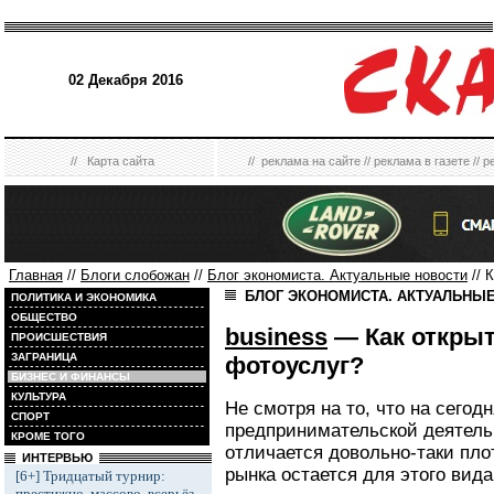
02 Декабря 2016
//
Карта сайта
//
реклама на сайте
//
реклама в газете
//
р
Главная
//
Блоги слобожан
//
Блог экономиста. Актуальные новости
// 
БЛОГ ЭКОНОМИСТА. АКТУАЛЬНЫ
ПОЛИТИКА И ЭКОНОМИКА
ОБЩЕСТВО
business
— Как открыт
ПРОИСШЕСТВИЯ
ЗАГРАНИЦА
фотоуслуг?
БИЗНЕС И ФИНАНСЫ
КУЛЬТУРА
Не смотря на то, что на сегод
СПОРТ
предпринимательской деятель
КРОМЕ ТОГО
отличается довольно-таки пло
ИНТЕРВЬЮ
рынка остается для этого вид
[6+] Тридцатый турнир:
престижно, массово, всерьёз