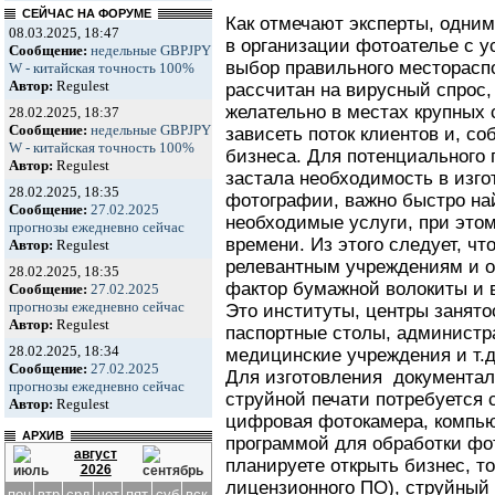
СЕЙЧАС НА ФОРУМЕ
Как отмечают эксперты, одни
08.03.2025, 18:47
в организации фотоателье с у
Сообщение:
недельные GBPJPY
выбор правильного месторасп
W - китайская точность 100%
Автор:
Regulest
рассчитан на вирусный спрос,
желательно в местах крупных 
28.02.2025, 18:37
Сообщение:
недельные GBPJPY
зависеть поток клиентов и, с
W - китайская точность 100%
бизнеса. Для потенциального 
Автор:
Regulest
застала необходимость в изг
28.02.2025, 18:35
фотографии, важно быстро на
Сообщение:
27.02.2025
необходимые услуги, при это
прогнозы ежедневно сейчас
времени. Из этого следует, чт
Автор:
Regulest
релевантным учреждениям и о
28.02.2025, 18:35
фактор бумажной волокиты и в
Сообщение:
27.02.2025
прогнозы ежедневно сейчас
Это институты, центры занято
Автор:
Regulest
паспортные столы, администр
28.02.2025, 18:34
медицинские учреждения и т.д
Сообщение:
27.02.2025
Для изготовления
документа
прогнозы ежедневно сейчас
струйной печати потребуется
Автор:
Regulest
цифровая фотокамера, компью
АРХИВ
программой для обработки фо
август
планируете открыть бизнес, т
2026
лицензионного ПО), струйный 
пон
втр
срд
чет
пят
суб
вск