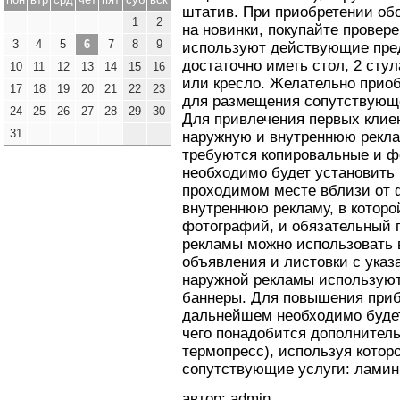
штатив. При приобретении обо
1
2
на новинки, покупайте провер
3
4
5
6
7
8
9
используют действующие пре
достаточно иметь стол, 2 сту
10
11
12
13
14
15
16
или кресло. Желательно приоб
17
18
19
20
21
22
23
для размещения сопутствующе
24
25
26
27
28
29
30
Для привлечения первых клие
31
наружную и внутреннюю рекла
требуются копировальные и ф
необходимо будет установить
проходимом месте вблизи от ф
внутреннюю рекламу, в котор
фотографий, и обязательный п
рекламы можно использовать 
объявления и листовки с указ
наружной рекламы используют
баннеры. Для повышения приб
дальнейшем необходимо будет
чего понадобится дополнитель
термопресс), используя котор
сопутствующие услуги: ламин
автор: admin