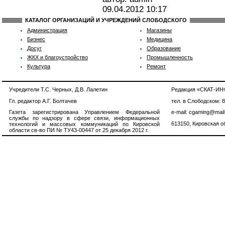
09.04.2012
10:17
КАТАЛОГ ОРГАНИЗАЦИЙ И УЧРЕЖДЕНИЙ СЛОБОДСКОГО
Администрация
Магазины
Бизнес
Медицина
Досуг
Образование
ЖКХ и благоустройство
Промышленность
Культура
Ремонт
Учредители Т.С. Черных, Д.В. Лалетин
Редакция «СКАТ-И
Гл. редактор А.Г. Болтачев
тел. в Слободском: 
Газета зарегистрирована Управлением Федеральной
e-mail: cgaming@mail
службы по надзору в сфере связи, информационных
613150, Кировская об
технологий и массовых коммуникаций по Кировской
области св-во ПИ № ТУ43-00447 от 25 декабря 2012 г.