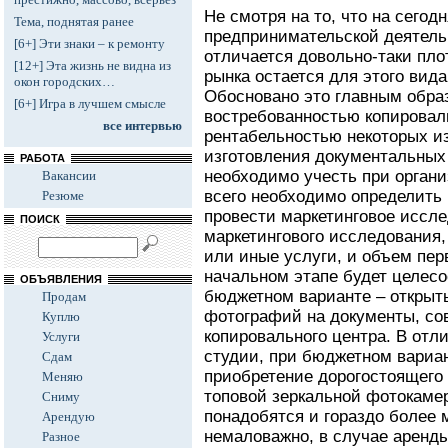
Не смотря на то, что на сегод
Тема, поднятая ранее
предпринимательской деятель
[6+] Эти знаки – к ремонту
отличается довольно-таки пло
[12+] Эта жизнь не видна из
рынка остается для этого вид
окон городских…
Обосновано это главным обра
[6+] Игра в лучшем смысле
востребованностью копироваль
все интервью
рентабельностью некоторых из
изготовления документальны
РАБОТА
необходимо учесть при орган
Вакансии
всего необходимо определить 
Резюме
провести маркетинговое иссле
ПОИСК
маркетингового исследования,
или иные услуги, и объем пе
начальном этапе будет целесо
ОБЪЯВЛЕНИЯ
бюджетном варианте – открыт
Продам
фотографий на документы, с
Куплю
копировального центра. В отл
Услуги
студии, при бюджетном вариан
Сдам
приобретение дорогостоящего 
Меняю
топовой зеркальной фотокамер
Сниму
понадобятся и гораздо более
Арендую
немаловажно, в случае аренд
Разное