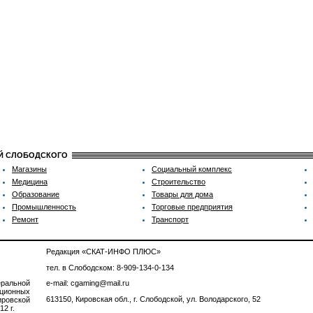
ИЙ СЛОБОДСКОГО
Магазины
Социальный комплекс
Медицина
Строительство
Образование
Товары для дома
Промышленность
Торговые предприятия
Ремонт
Транспорт
Редакция «СКАТ-ИНФО ПЛЮС»
тел. в Слободском: 8-909-134-0-134
ральной
e-mail: cgaming@mail.ru
ционных
613150, Кировская обл., г. Слободской, ул. Володарского, 52
ровской
2 г.