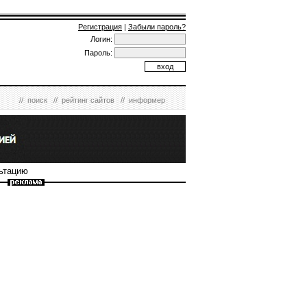
Регистрация
|
Забыли пароль?
Логин:
Пароль:
//
поиск
//
рейтинг сайтов
//
информер
льтацию