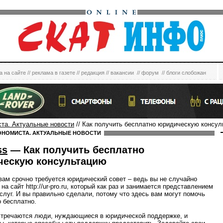
а на сайте
//
реклама в газете
//
редакция
//
вакансии
//
форум
//
блоги слобожан
ста. Актуальные новости
// Как получить бесплатно юридическую консу
ОНОМИСТА. АКТУАЛЬНЫЕ НОВОСТИ
ss
— Как получить бесплатно
ческую консультацию
вам срочно требуется юридический совет – ведь вы не случайно
на сайт http://ur-pro.ru, который как раз и занимается представлением
слуг. И вы правильно сделали, потому что здесь вам могут помочь
 бесплатно.
стречаются люди, нуждающиеся в юридической поддержке, и