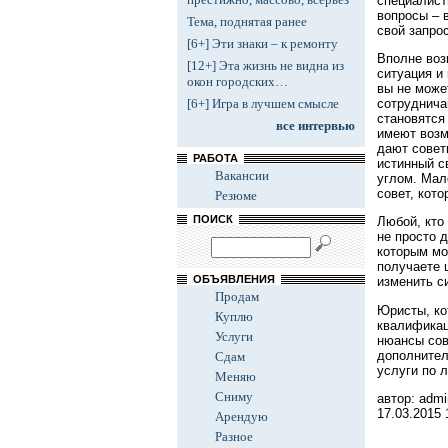
специалист
вопросы – 
Тема, поднятая ранее
свой запрос
[6+] Эти знаки – к ремонту
Вполне воз
[12+] Эта жизнь не видна из
ситуация и
окон городских…
вы не може
сотруднича
[6+] Игра в лучшем смысле
становятся
все интервью
имеют возм
дают совет
РАБОТА
истинный с
Вакансии
углом. Мал
совет, кот
Резюме
ПОИСК
Любой, кто
не просто 
которым мо
получаете 
ОБЪЯВЛЕНИЯ
изменить с
Продам
Юристы, ко
Куплю
квалификац
Услуги
нюансы сов
дополнител
Сдам
услуги по 
Меняю
Сниму
автор: admi
17.03.2015
Арендую
Разное