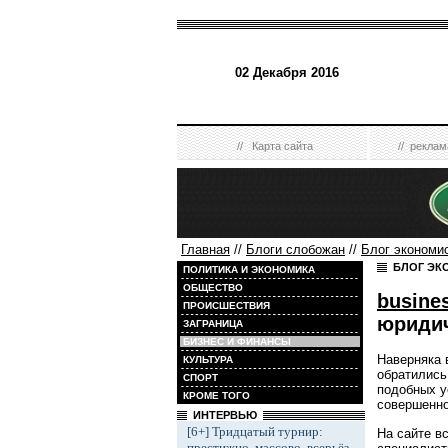
02 Декабря 2016
//
Карта сайта
//
реклам
Главная
//
Блоги слобожан
//
Блог экономи
БЛОГ ЭК
ПОЛИТИКА И ЭКОНОМИКА
ОБЩЕСТВО
busine
ПРОИСШЕСТВИЯ
юриди
ЗАГРАНИЦА
БИЗНЕС И ФИНАНСЫ
Наверняка 
КУЛЬТУРА
обратились 
СПОРТ
подобных у
КРОМЕ ТОГО
совершенно
ИНТЕРВЬЮ
[6+] Тридцатый турнир:
На сайте в
престижно, массово, всерьёз