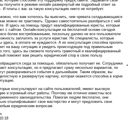
ы, которые способны эту поддержку предоставить. Задавайте свои
вы получите в режиме онлайн развернутый им подробный ответ за
. И платы с вас за такую консультацию никто не потребует.
можно, что вам хотелось бы выяснить, чем чревата складывающаяся
 как можно ее трактовать. Однако самостоятельно разобраться с ней
те. И здесь на помощь придут квалифицированные юристы, которые
ют с сайтом. Онлайн-консультации на бесплатной основе сегодня
 все более востребованными, поскольку далеко не все пользователи
ожность заплатить за услуги юристам. Но специалисты, которые
ы здесь, в оплате не нуждаются. А их консультация способна пролить
вет на вашу ситуацию и увидеть происходящее под правильным
о того, здесь вы сможете получить грамотный и квалифицированный
орый поможет вам решить юридический спор в свою пользу.
 обращается сюда за помощью, обязательно получает ее. Сотрудники
дают консультацию, но и предлагают сразу несколько вариантов, по
гут разворачиваться события в дальнейшем. Таким образом, вы
целостную и развернутую картину, которая окажется способна в корне
итуацию.
торые консультируют на сайте пользователей, имеют высокую
ию и огромный опыт работы. Поэтому им отлично известны все
ременного законодательства. Помогая людям бесплатно, они
ьно отшлифовывают свое мастерство и могут предложить свои
любым юридическим вопросам.
n
10:18