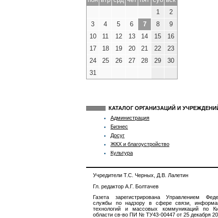
1
2
3
4
5
6
7
8
9
10
11
12
13
14
15
16
17
18
19
20
21
22
23
24
25
26
27
28
29
30
31
КАТАЛОГ ОРГАНИЗАЦИЙ И УЧРЕЖДЕН
Администрация
Бизнес
Досуг
ЖКХ и благоустройство
Культура
Учредители Т.С. Черных, Д.В. Лалетин
Гл. редактор А.Г. Болтачев
Газета зарегистрирована Управлением Феде
службы по надзору в сфере связи, информа
технологий и массовых коммуникаций по Ки
области св-во ПИ № ТУ43-00447 от 25 декабря 201