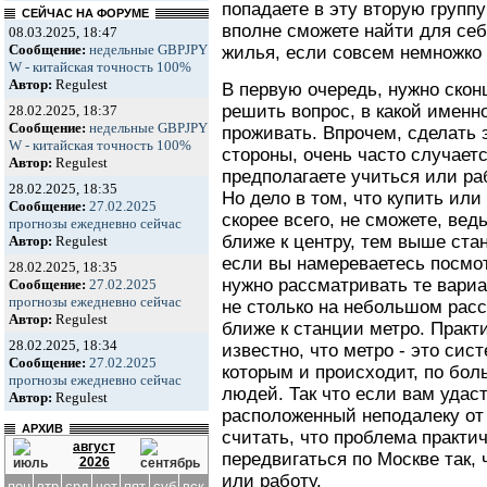
попадаете в эту вторую группу
СЕЙЧАС НА ФОРУМЕ
вполне сможете найти для се
08.03.2025, 18:47
Сообщение:
недельные GBPJPY
жилья, если совсем немножко 
W - китайская точность 100%
Автор:
Regulest
В первую очередь, нужно скон
решить вопрос, в какой именн
28.02.2025, 18:37
Сообщение:
недельные GBPJPY
проживать. Впрочем, сделать э
W - китайская точность 100%
стороны, очень часто случается
Автор:
Regulest
предполагаете учиться или ра
28.02.2025, 18:35
Но дело в том, что купить или
Сообщение:
27.02.2025
скорее всего, не сможете, вед
прогнозы ежедневно сейчас
ближе к центру, тем выше стан
Автор:
Regulest
если вы намереваетесь посмо
28.02.2025, 18:35
нужно рассматривать те вариа
Сообщение:
27.02.2025
прогнозы ежедневно сейчас
не столько на небольшом расс
Автор:
Regulest
ближе к станции метро. Практ
28.02.2025, 18:34
известно, что метро - это сис
Сообщение:
27.02.2025
которым и происходит, по бо
прогнозы ежедневно сейчас
людей. Так что если вам удаст
Автор:
Regulest
расположенный неподалеку от 
АРХИВ
считать, что проблема практи
август
передвигаться по Москве так,
2026
или работу.
пон
втр
срд
чет
пят
суб
вск