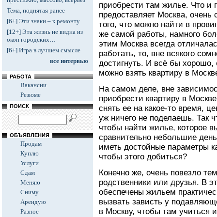
приобрести там жилье. Что и г
Тема, поднятая ранее
предоставляет Москва, очень 
[6+] Эти знаки – к ремонту
того, что можно найти в прови
[12+] Эта жизнь не видна из
же самой работы, намного бол
окон городских…
этим Москва всегда отличалас
[6+] Игра в лучшем смысле
работать, то, вне всякого сом
все интервью
достигнуть. И всё бы хорошо, 
можно взять квартиру в Москв
РАБОТА
Вакансии
На самом деле, вне зависимос
Резюме
приобрести квартиру в Москве
ПОИСК
снять ее на какое-то время, це
уж ничего не поделаешь. Так ч
чтобы найти жилье, которое в
ОБЪЯВЛЕНИЯ
сравнительно небольшие деньг
Продам
иметь достойные параметры ка
Куплю
чтобы этого добиться?
Услуги
Конечно же, очень повезло тем
Сдам
родственники или друзья. В э
Меняю
обеспечены жильем практическ
Сниму
вызвать зависть у подавляю
Арендую
в Москву, чтобы там учиться 
Разное