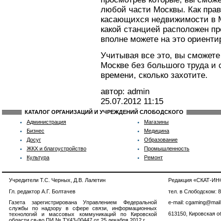
любой части Москвы. Как прав
касающихся недвижимости в Мо
какой станцией расположен пр
вполне можете на это ориенти
Учитывая все это, вы сможете
Москве без большого труда и 
времени, сколько захотите.
автор: admin
25.07.2012
11:15
КАТАЛОГ ОРГАНИЗАЦИЙ И УЧРЕЖДЕНИЙ СЛОБОДСКОГО
Администрация
Магазины
Бизнес
Медицина
Досуг
Образование
ЖКХ и благоустройство
Промышленность
Культура
Ремонт
Учредители Т.С. Черных, Д.В. Лалетин
Редакция «СКАТ-И
Гл. редактор А.Г. Болтачев
тел. в Слободском: 
Газета зарегистрирована Управлением Федеральной
e-mail: cgaming@mail
службы по надзору в сфере связи, информационных
613150, Кировская об
технологий и массовых коммуникаций по Кировской
области св-во ПИ № ТУ43-00447 от 25 декабря 2012 г.