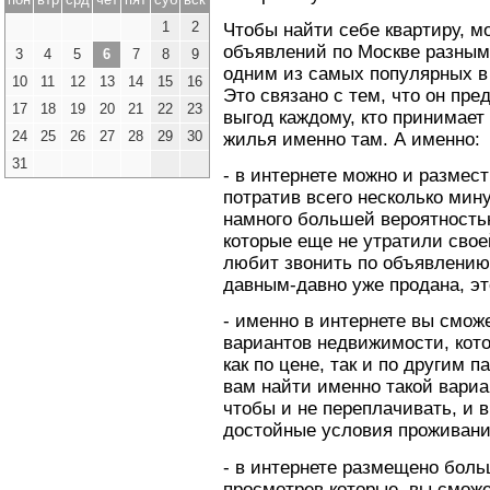
1
2
Чтобы найти себе квартиру, м
объявлений по Москве разным
3
4
5
6
7
8
9
одним из самых популярных в 
10
11
12
13
14
15
16
Это связано с тем, что он пр
17
18
19
20
21
22
23
выгод каждому, кто принимает
24
25
26
27
28
29
30
жилья именно там. А именно:
31
- в интернете можно и размест
потратив всего несколько минут
намного большей вероятность
которые еще не утратили своей
любит звонить по объявлению 
давным-давно уже продана, эт
- именно в интернете вы смож
вариантов недвижимости, кото
как по цене, так и по другим 
вам найти именно такой вариа
чтобы и не переплачивать, и 
достойные условия проживани
- в интернете размещено бол
просмотрев которые, вы сможе