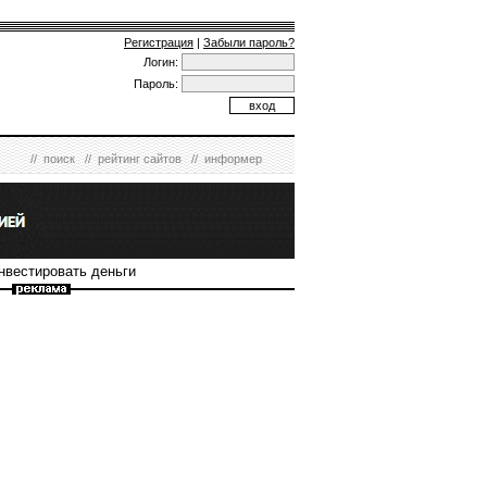
Регистрация
|
Забыли пароль?
Логин:
Пароль:
//
поиск
//
рейтинг сайтов
//
информер
инвестировать деньги