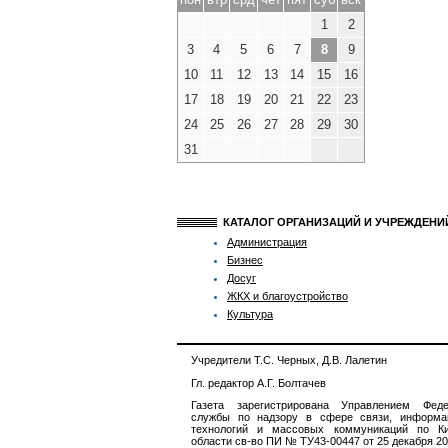
1
2
3
4
5
6
7
8
9
10
11
12
13
14
15
16
17
18
19
20
21
22
23
24
25
26
27
28
29
30
31
КАТАЛОГ ОРГАНИЗАЦИЙ И УЧРЕЖДЕН
Администрация
Бизнес
Досуг
ЖКХ и благоустройство
Культура
Учредители Т.С. Черных, Д.В. Лалетин
Гл. редактор А.Г. Болтачев
Газета зарегистрирована Управлением Феде
службы по надзору в сфере связи, информа
технологий и массовых коммуникаций по Ки
области св-во ПИ № ТУ43-00447 от 25 декабря 201