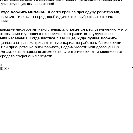
 участвующих пользователей.
,
куда вложить миллион
, я легко прошла процедуру регистрации,
свой счет и встала перед необходимостью выбрать стратегию
ания.
дающие некоторыми накоплениями, стремятся к их увеличению – это
ое желание в условиях экономического развития и улучшения
яния населения. Когда частное лицо ищет,
куда лучше вложить
ще всего он рассматривает только варианты работы с банковскими
 или приобретение антиквариата, недвижимости или драгоценных
Однако есть и новые возможности, стратегически отличающиеся от
средств сохранения средств.
n
10:39