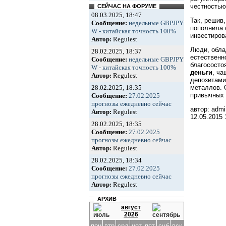
честностью
СЕЙЧАС НА ФОРУМЕ
08.03.2025, 18:47
Так, решив
Сообщение:
недельные GBPJPY
пополнила 
W - китайская точность 100%
инвестиров
Автор:
Regulest
Люди, обла
28.02.2025, 18:37
естественн
Сообщение:
недельные GBPJPY
благососто
W - китайская точность 100%
деньги
, ча
Автор:
Regulest
депозитами
28.02.2025, 18:35
металлов. 
привычных 
Сообщение:
27.02.2025
прогнозы ежедневно сейчас
автор: admi
Автор:
Regulest
12.05.2015
28.02.2025, 18:35
Сообщение:
27.02.2025
прогнозы ежедневно сейчас
Автор:
Regulest
28.02.2025, 18:34
Сообщение:
27.02.2025
прогнозы ежедневно сейчас
Автор:
Regulest
АРХИВ
август
2026
пон
втр
срд
чет
пят
суб
вск