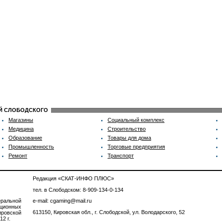
ИЙ СЛОБОДСКОГО
Магазины
Социальный комплекс
Медицина
Строительство
Образование
Товары для дома
Промышленность
Торговые предприятия
Ремонт
Транспорт
Редакция «СКАТ-ИНФО ПЛЮС»
тел. в Слободском: 8-909-134-0-134
ральной
e-mail: cgaming@mail.ru
ционных
613150, Кировская обл., г. Слободской, ул. Володарского, 52
ровской
2 г.