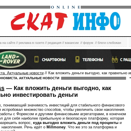
а на сайте
//
реклама в газете
//
редакция
//
вакансии
//
форум
//
блоги слобожан
ста. Актуальные новости
// Как вложить деньги выгодно, как правильно 
ОНОМИСТА. АКТУАЛЬНЫЕ НОВОСТИ
ss
— Как вложить деньги выгодно, как
ьно инвестировать деньги
к, понимающий значимость инвестиций для стабильного финансового
я испробовал множество способов, чтобы увеличить свои накопления.
работы с Форексом и другими финансовыми агрегаторами, в конечном
ел для себя наиболее прибыльную и безопасную платформу, которая
разрешить вопрос,
куда выгодно вложить деньги под проценты
и
ь накопления. Речь идёт о
Millmoney
. Что же это за платформа и