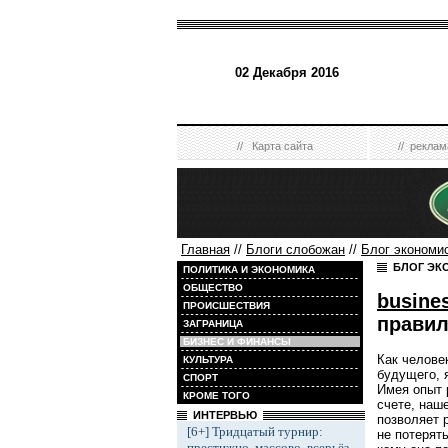
02 Декабря 2016
//
Карта сайта
//
реклам
Главная
//
Блоги слобожан
//
Блог экономи
БЛОГ ЭК
ПОЛИТИКА И ЭКОНОМИКА
ОБЩЕСТВО
busine
ПРОИСШЕСТВИЯ
правил
ЗАГРАНИЦА
БИЗНЕС И ФИНАНСЫ
Как челове
КУЛЬТУРА
будущего, 
СПОРТ
Имея опыт 
КРОМЕ ТОГО
счете, наш
ИНТЕРВЬЮ
позволяет 
[6+] Тридцатый турнир:
не потерят
престижно, массово, всерьёз