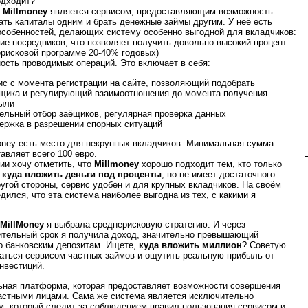
одходит?
а
Millmoney
является сервисом, предоставляющим возможность
ать капиталы одним и брать денежные займы другим. У неё есть
особенностей, делающих систему особенно выгодной для вкладчиков:
вие посредников, что позволяет получить довольно высокий процент
ерисковой программе 20-40% годовых)
ность проводимых операций. Это включает в себя:
ис с момента регистрации на сайте, позволяющий подобрать
щика и регулирующий взаимоотношения до момента получения
ыли
ельный отбор заёщиков, регулярная проверка данных
ержка в разрешении спорных ситуаций
money есть место для некрупных вкладчиков. Минимальная сумма
авляет всего 100 евро.
ии хочу отметить, что
Millmoney
хорошо подходит тем, кто только
,
куда вложить деньги под проценты
, но не имеет достаточного
ругой стороны, сервис удобен и для крупных вкладчиков. На своём
дился, что эта система наиболее выгодна из тех, с какими я
.
MillMoney
я выбрала среднерисковую стратегию. И через
тельный срок я получила доход, значительно превышающий
о банковским депозитам. Ищете,
куда вложить миллион
? Советую
аться сервисом частных займов и ощутить реальную прибыль от
нвестиций.
ьная платформа, которая предоставляет возможности совершения
астными лицами. Сама же система является исключительно
м, который следит за соблюдением правил пользования сервисом и