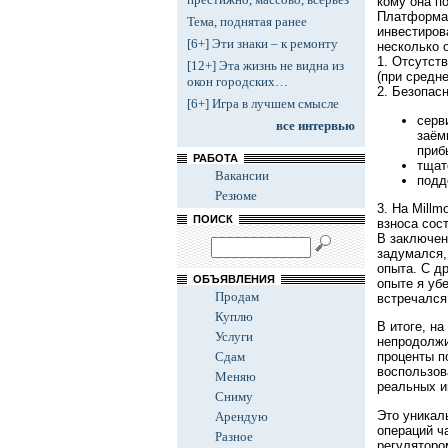
кому она п
Платформ
Тема, поднятая ранее
инвестиров
[6+] Эти знаки – к ремонту
несколько 
1. Отсутст
[12+] Эта жизнь не видна из
(при средн
окон городских…
2. Безопас
[6+] Игра в лучшем смысле
серв
все интервью
заём
приб
РАБОТА
тщат
Вакансии
подд
Резюме
3. На Mill
ПОИСК
взноса сост
В заключен
задумался
опыта. С д
ОБЪЯВЛЕНИЯ
опыте я убе
Продам
встречался
Куплю
В итоге, на
Услуги
непродолжи
Сдам
проценты п
воспользов
Меняю
реальных и
Сниму
Это уникал
Арендую
операций ч
Разное
регуляторо