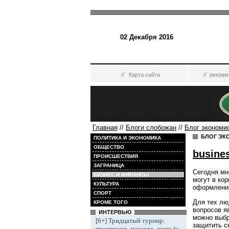
02 Декабря 2016
//
Карта сайта
//
реклам
Главная
//
Блоги слобожан
//
Блог экономи
БЛОГ ЭК
ПОЛИТИКА И ЭКОНОМИКА
ОБЩЕСТВО
busine
ПРОИСШЕСТВИЯ
ЗАГРАНИЦА
Сегодня мн
БИЗНЕС И ФИНАНСЫ
могут в ко
КУЛЬТУРА
оформлени
СПОРТ
Для тех лю
КРОМЕ ТОГО
вопросов я
ИНТЕРВЬЮ
можно выбр
[6+] Тридцатый турнир:
защитить с
престижно, массово, всерьёз