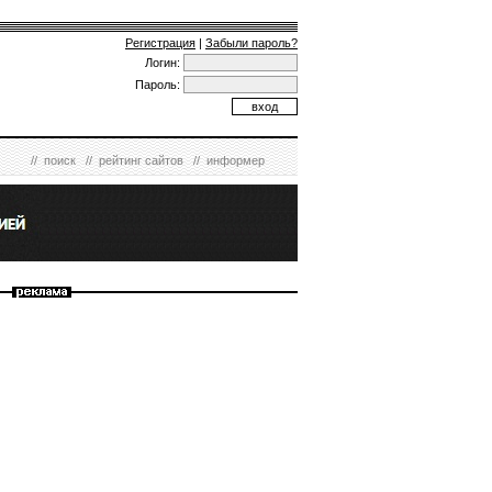
Регистрация
|
Забыли пароль?
Логин:
Пароль:
//
поиск
//
рейтинг сайтов
//
информер