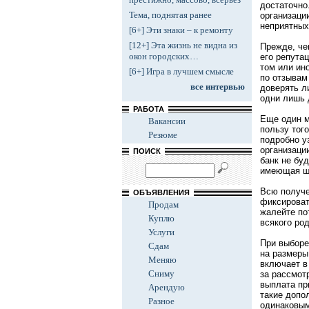
достаточно
Тема, поднятая ранее
организаци
неприятных
[6+] Эти знаки – к ремонту
[12+] Эта жизнь не видна из
Прежде, че
окон городских…
его репута
том или ин
[6+] Игра в лучшем смысле
по отзывам 
все интервью
доверять л
одни лишь 
РАБОТА
Еще один м
Вакансии
пользу того
Резюме
подробно у
организаци
ПОИСК
банк не буд
имеющая ша
Всю получе
ОБЪЯВЛЕНИЯ
фиксироват
Продам
жалейте по
Куплю
всякого ро
Услуги
При выборе
Сдам
на размеры
Меняю
включает в
Сниму
за рассмот
выплата пр
Арендую
такие допо
Разное
одинаковым