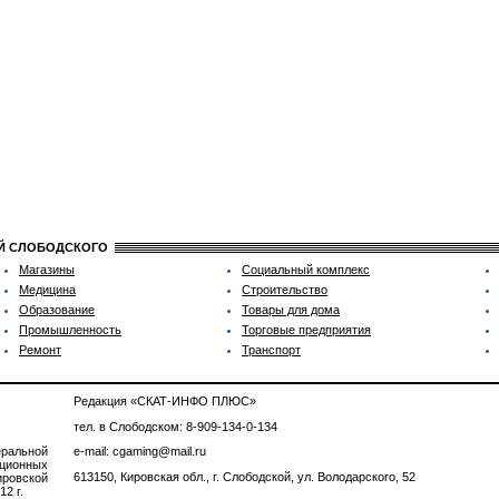
ИЙ СЛОБОДСКОГО
Магазины
Социальный комплекс
Медицина
Строительство
Образование
Товары для дома
Промышленность
Торговые предприятия
Ремонт
Транспорт
Редакция «СКАТ-ИНФО ПЛЮС»
тел. в Слободском: 8-909-134-0-134
ральной
e-mail: cgaming@mail.ru
ционных
613150, Кировская обл., г. Слободской, ул. Володарского, 52
ровской
2 г.