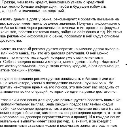
. Прежде, чем взять кредит, необходимо узнать о кредитной
и как можно больше информации, чтобы в будущем избежать
, а, порой, и плачевных последствий.
м взять
деньги в долг
у банка, рекомендуется обратить внимание на
цию, которая имеет немаловажное значение. Получить информацию о
ом банке можно через различные источники: в интернете на форумах,
клиентов, посетив гостевую книгу, зайдя на сайт банка и т.д. Не стоит
ишь рекламной информации о банке, поскольку в ней будут описаны
достоинства.
омент на который рекомендуется обратить внимание делая выбор в
 или иного банка, так это его деловая репутация. О ней можно
знать, по мнению тех людей, которые уже стали клиентами
и. Собрав воедино плюсы и минусы, можно делать выбор. Надежный
ет часто увеличивать процентную ставку кредита, а вот организация,
ткие позиции - вполне.
нную информацию рекомендуется записывать в блокноте или же
ь на компьютере, чтобы в последствие выбрать лучший банк. Не
тратить некоторое время на его поиски, это поможет вас оградить от
да мошеннических операций, которых сегодня на рынке достаточно.
 того или иного банка для кредита рекомендуется обратить внимание
 дополнительных выплат. Ведь каждый предоставляемый кредит
 себя, как основные проценты, так и дополнительные выплаты (плата
рение кредитной заявки, комиссия за сопровождение кредита, а также
и оформлении договора поручительства и прочие). И в каждом банке
лнительные выплаты имеет свой размер, а, значит, и за кредит с
и процентными ставками можно в результате заплатить различные