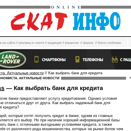
а на сайте
//
реклама в газете
//
редакция
//
вакансии
//
форум
//
блоги слобожан
ста. Актуальные новости
// Как выбрать банк для кредита
ОНОМИСТА. АКТУАЛЬНЫЕ НОВОСТИ
ss
— Как выбрать банк для кредита
огие банки предоставляют услугу кредитования. Однако условия
рне отличаться друг от друга. Как выбрать надежный банк для
я кредита?
дей, которые хотят получить кредит в банке, одним из главных
вляется его выбор. Но при наличии хорошей информационной базы
ать банк с отличными выгодными условиями кредита, а также
ебя от различного рода мошенничества, которых на рынке более чем