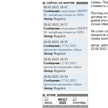
суммы. Поэ
СЕЙЧАС НА ФОРУМЕ
стоимость 
08.03.2025, 18:47
Сообщение:
недельные GBPJPY
Поэтому,чт
W - китайская точность 100%
договор по
Автор:
Regulest
домой или 
лучше обра
28.02.2025, 18:37
Сообщение:
недельные GBPJPY
Не стоит с
W - китайская точность 100%
процентов 
Автор:
Regulest
сумму выпл
28.02.2025, 18:35
автор: admi
Сообщение:
27.02.2025
23.04.2012
прогнозы ежедневно сейчас
Автор:
Regulest
28.02.2025, 18:35
Сообщение:
27.02.2025
прогнозы ежедневно сейчас
Автор:
Regulest
28.02.2025, 18:34
Сообщение:
27.02.2025
прогнозы ежедневно сейчас
Автор:
Regulest
АРХИВ
август
2026
пон
втр
срд
чет
пят
суб
вск