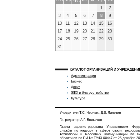
1
2
3
4
5
6
7
8
9
10
11
12
13
14
15
16
17
18
19
20
21
22
23
24
25
26
27
28
29
30
31
КАТАЛОГ ОРГАНИЗАЦИЙ И УЧРЕЖДЕН
Администрация
Бизнес
Досуг
ЖКХ и благоустройство
Культура
Учредители Т.С. Черных, Д.В. Лалетин
Гл. редактор А.Г. Болтачев
Газета зарегистрирована Управлением Феде
службы по надзору в сфере связи, информа
технологий и массовых коммуникаций по Ки
области св-во ПИ № ТУ43-00447 от 25 декабря 201