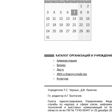
1
2
3
4
5
6
7
8
9
10
11
12
13
14
15
16
17
18
19
20
21
22
23
24
25
26
27
28
29
30
31
КАТАЛОГ ОРГАНИЗАЦИЙ И УЧРЕЖДЕН
Администрация
Бизнес
Досуг
ЖКХ и благоустройство
Культура
Учредители Т.С. Черных, Д.В. Лалетин
Гл. редактор А.Г. Болтачев
Газета зарегистрирована Управлением Феде
службы по надзору в сфере связи, информа
технологий и массовых коммуникаций по Ки
области св-во ПИ № ТУ43-00447 от 25 декабря 201