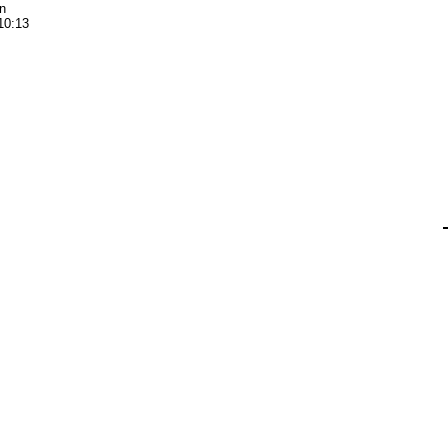
n
10:13