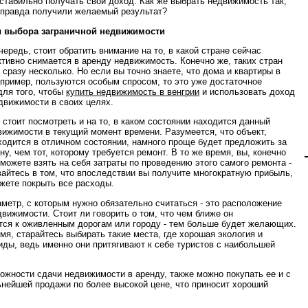
 стабильно получать свой доход. Как же выбрать недвижимость так,
 правда получили желаемый результат?
 выбора заграничной недвижимости
ередь, стоит обратить внимание на то, в какой стране сейчас
ктивно снимается в аренду недвижимость. Конечно же, таких стран
 сразу несколько. Но если вы точно знаете, что дома и квартиры в
апример, пользуются особым спросом, то это уже достаточное
для того, чтобы
купить недвижимость в венгрии
и использовать доход
едвижимости в своих целях.
 стоит посмотреть и на то, в каком состоянии находится данный
вижимости в текущий момент времени. Разумеется, что объект,
ходится в отличном состоянии, намного проще будет предложить за
у, чем тот, которому требуется ремонт. В то же время, вы, конечно
 можете взять на себя затраты по проведению этого самого ремонта -
вайтесь в том, что впоследствии вы получите многократную прибыль,
ожете покрыть все расходы.
аметр, с которым нужно обязательно считаться - это расположение
движимости. Стоит ли говорить о том, что чем ближе он
тся к оживленным дорогам или городу - тем больше будет желающих.
емя, старайтесь выбирать такие места, где хорошая экология и
иды, ведь именно они притягивают к себе туристов с наибольшей
ожности сдачи недвижимости в аренду, также можно покупать ее и с
нейшей продажи по более высокой цене, что приносит хороший