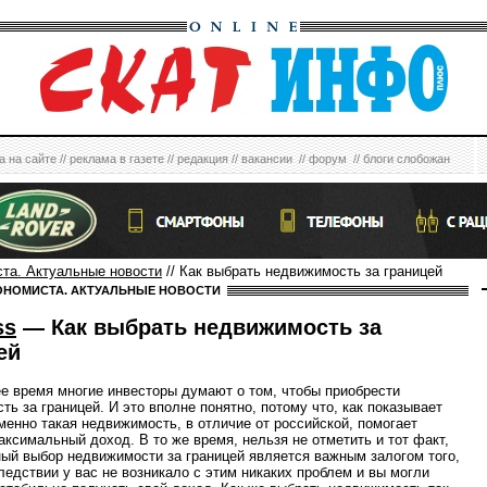
а на сайте
//
реклама в газете
//
редакция
//
вакансии
//
форум
//
блоги слобожан
ста. Актуальные новости
// Как выбрать недвижимость за границей
ОНОМИСТА. АКТУАЛЬНЫЕ НОВОСТИ
ss
— Как выбрать недвижимость за
ей
е время многие инвесторы думают о том, чтобы приобрести
ть за границей. И это вполне понятно, потому что, как показывает
именно такая недвижимость, в отличие от российской, помогает
аксимальный доход. В то же время, нельзя не отметить и тот факт,
ный выбор недвижимости за границей является важным залогом того,
ледствии у вас не возникало с этим никаких проблем и вы могли