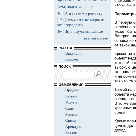
спокойно и
чтобы вы и
Тема, поднятая ранее
[6+] Эти знаки – к ремонту
Параметры
[12+] Эта жизнь не видна из
В первую оч
окон городских…
особенно а
может быть
[6+] Игра в лучшем смысле
Венгрии, н
все интервью
основание 
от такой н
РАБОТА
Вакансии
Кроме того,
объект нед
Резюме
который на
ПОИСК
высокую цен
же, вполне
и не сомне
так что см
ОБЪЯВЛЕНИЯ
Третий пар
Продам
объекта не
Куплю
располагае
Услуги
В то же вр
красивые в
Сдам
силой.
Меняю
Сниму
Кроме возм
целью даль
Арендую
доход.
Разное