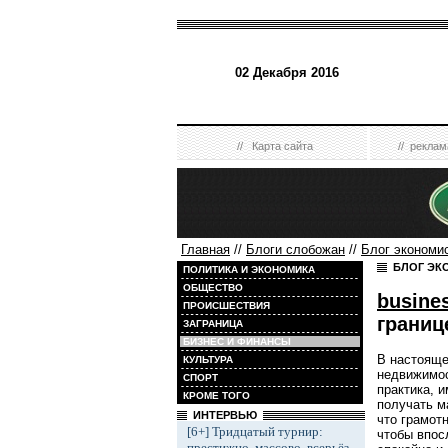
02 Декабря 2016
//
Карта сайта
//
реклам
Главная
//
Блоги слобожан
//
Блог экономи
БЛОГ ЭК
ПОЛИТИКА И ЭКОНОМИКА
ОБЩЕСТВО
busine
ПРОИСШЕСТВИЯ
границ
ЗАГРАНИЦА
БИЗНЕС И ФИНАНСЫ
В настояще
КУЛЬТУРА
недвижимос
СПОРТ
практика, 
КРОМЕ ТОГО
получать м
ИНТЕРВЬЮ
что грамот
[6+] Тридцатый турнир:
чтобы впос
престижно, массово, всерьёз