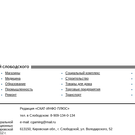
ИЙ СЛОБОДСКОГО
Магазины
Социальный комплекс
Медицина
Строительство
Образование
Товары для дома
Промышленность
Торговые предприятия
Ремонт
Транспорт
Редакция «СКАТ-ИНФО ПЛЮС»
тел. в Слободском: 8-909-134-0-134
ральной
e-mail: cgaming@mail.ru
ционных
613150, Кировская обл., г. Слободской, ул. Володарского, 52
ровской
2 г.