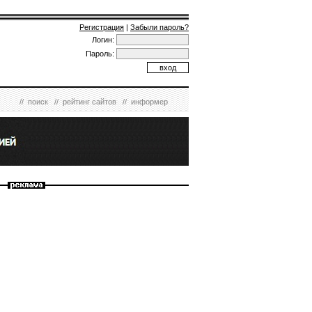
Регистрация
|
Забыли пароль?
Логин:
Пароль:
//
поиск
//
рейтинг сайтов
//
информер