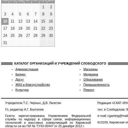
1
2
3
4
5
6
7
8
9
10
11
12
13
14
15
16
17
18
19
20
21
22
23
24
25
26
27
28
29
30
31
КАТАЛОГ ОРГАНИЗАЦИЙ И УЧРЕЖДЕНИЙ СЛОБОДСКОГО
Администрация
Магазины
Бизнес
Медицина
Досуг
Образование
ЖКХ и благоустройство
Промышленность
Культура
Ремонт
Учредители Т.С. Черных, Д.В. Лалетин
Редакция «СКАТ-И
Гл. редактор А.Г. Болтачев
тел. в Слободском: 
Газета зарегистрирована Управлением Федеральной
e-mail: cgaming@mail
службы по надзору в сфере связи, информационных
613150, Кировская об
технологий и массовых коммуникаций по Кировской
области св-во ПИ № ТУ43-00447 от 25 декабря 2012 г.