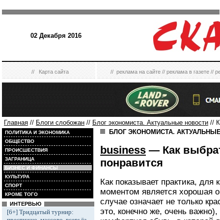
02 Декабря 2016
//
Карта сайта
//
реклама на сайте
//
реклама в газете
//
р
Главная
//
Блоги слобожан
//
Блог экономиста. Актуальные новости
// 
БЛОГ ЭКОНОМИСТА. АКТУАЛЬНЫ
ПОЛИТИКА И ЭКОНОМИКА
ОБЩЕСТВО
business
— Как выбрат
ПРОИСШЕСТВИЯ
ЗАГРАНИЦА
понравится
БИЗНЕС И ФИНАНСЫ
КУЛЬТУРА
Как показывает практика, для
СПОРТ
моментом является хорошая о
КРОМЕ ТОГО
случае означает не только кра
ИНТЕРВЬЮ
это, конечно же, очень важно),
[6+] Тридцатый турнир:
престижно, массово, всерьёз