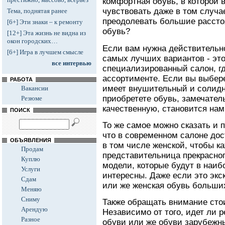
комфортная обувь, в которой 
чувствовать даже в том случа
Тема, поднятая ранее
преодолевать большие расстоя
[6+] Эти знаки – к ремонту
обувь?
[12+] Эта жизнь не видна из
окон городских…
Если вам нужна действительно
[6+] Игра в лучшем смысле
самых лучших вариантов - это
все интервью
специализированный салон, г
ассортименте. Если вы выбере
РАБОТА
имеет внушительный и солидны
Вакансии
приобретете обувь, замечател
Резюме
качественную, становится нам
ПОИСК
То же самое можно сказать и 
что в современном салоне до
ОБЪЯВЛЕНИЯ
в том числе женской, чтобы к
Продам
представительница прекрасног
Куплю
модели, которые будут в наиб
Услуги
интересны. Даже если это экс
Сдам
или же женская обувь больши
Меняю
Сниму
Также обращать внимание стои
Арендую
Независимо от того, идет ли р
Разное
обуви или же обуви зарубежны