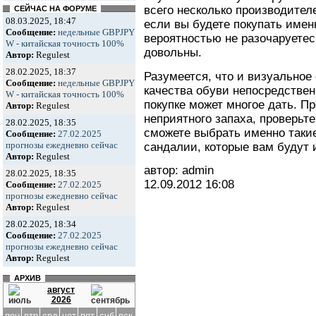
всего несколько производител
СЕЙЧАС НА ФОРУМЕ
08.03.2025, 18:47
если вы будете покупать имен
Сообщение:
недельные GBPJPY
вероятностью не разочаруетесь
W - китайская точность 100%
довольны.
Автор:
Regulest
28.02.2025, 18:37
Разумеется, что и визуальное
Сообщение:
недельные GBPJPY
качества обуви непосредстве
W - китайская точность 100%
покупке может многое дать. П
Автор:
Regulest
неприятного запаха, проверьте
28.02.2025, 18:35
сможете выбрать именно таки
Сообщение:
27.02.2025
прогнозы ежедневно сейчас
сандалии, которые вам будут 
Автор:
Regulest
автор: admin
28.02.2025, 18:35
12.09.2012
16:08
Сообщение:
27.02.2025
прогнозы ежедневно сейчас
Автор:
Regulest
28.02.2025, 18:34
Сообщение:
27.02.2025
прогнозы ежедневно сейчас
Автор:
Regulest
АРХИВ
август
2026
пон
втр
срд
чет
пят
суб
вск