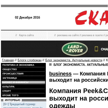
02 Декабря 2016
//
Карта сайта
//
реклама на сайте
//
реклама в газете
//
р
Главная
//
Блоги слобожан
//
Блог экономиста. Актуальные новости
// 
БЛОГ ЭКОНОМИСТА. АКТУАЛЬНЫ
ПОЛИТИКА И ЭКОНОМИКА
ОБЩЕСТВО
business
— Компания 
ПРОИСШЕСТВИЯ
ЗАГРАНИЦА
выходит на российск
БИЗНЕС И ФИНАНСЫ
КУЛЬТУРА
Компания
Peek
&
C
СПОРТ
КРОМЕ ТОГО
выходит на росс
ИНТЕРВЬЮ
[6+] Тридцатый турнир:
одежды
престижно, массово, всерьёз