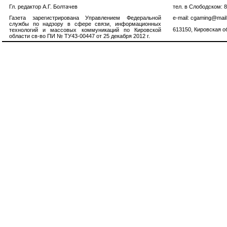
Гл. редактор А.Г. Болтачев
тел. в Слободском: 
Газета зарегистрирована Управлением Федеральной
e-mail: cgaming@mail
службы по надзору в сфере связи, информационных
613150, Кировская об
технологий и массовых коммуникаций по Кировской
области св-во ПИ № ТУ43-00447 от 25 декабря 2012 г.