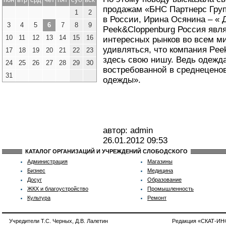
продажам «БНС Партнерс Груп
1
2
в России, Ирина Осянина – « 
3
4
5
6
7
8
9
Peek&Cloppenburg Россия явл
10
11
12
13
14
15
16
интересных рынков во всем м
удивляться, что компания Pee
17
18
19
20
21
22
23
здесь свою нишу. Ведь одежд
24
25
26
27
28
29
30
востребованной в среднецено
31
одежды».
автор: admin
26.01.2012
09:53
КАТАЛОГ ОРГАНИЗАЦИЙ И УЧРЕЖДЕНИЙ СЛОБОДСКОГО
Администрация
Магазины
Бизнес
Медицина
Досуг
Образование
ЖКХ и благоустройство
Промышленность
Культура
Ремонт
Учредители Т.С. Черных, Д.В. Лалетин
Редакция «СКАТ-И