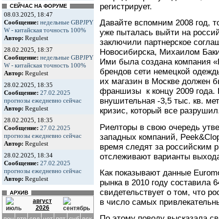
регистрирует.
СЕЙЧАС НА ФОРУМЕ
08.03.2025, 18:47
Давайте вспомним 2008 год, т
Сообщение:
недельные GBPJPY
W - китайская точность 100%
уже пыталась выйти на росси
Автор:
Regulest
заключили партнерское согла
28.02.2025, 18:37
Новосибирска, Михаилом Бак
Сообщение:
недельные GBPJPY
Ими была создана компания «В
W - китайская точность 100%
брендов сети немецкой одежд
Автор:
Regulest
их магазин в Москве должен б
28.02.2025, 18:35
франшизы к концу 2009 года.
Сообщение:
27.02.2025
внушительная -3,5 тыс. кв. ме
прогнозы ежедневно сейчас
Автор:
Regulest
кризис, который все разрушил
28.02.2025, 18:35
Риелторы в свою очередь утв
Сообщение:
27.02.2025
прогнозы ежедневно сейчас
западных компаний, Peek&Clop
Автор:
Regulest
время следят за российским 
28.02.2025, 18:34
отслеживают варианты выхода
Сообщение:
27.02.2025
прогнозы ежедневно сейчас
Как показывают данные Euromo
Автор:
Regulest
рынка в 2010 году составила 6
свидетельствует о том, что р
АРХИВ
в число самых привлекательны
август
2026
По этому поводу высказала св
пон
втр
срд
чет
пят
суб
вск