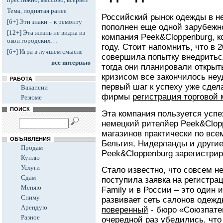
Тема, поднятая ранее
Российский рынок одежды в н
[6+] Эти знаки – к ремонту
пополнен еще одной зарубежн
[12+] Эта жизнь не видна из
компания Peek&Cloppenburg, к
окон городских…
году. Стоит напомнить, что в 
[6+] Игра в лучшем смысле
совершила попытку внедритьс
все интервью
тогда они планировали открыть
кризисом все закончилось неу
РАБОТА
первый шаг к успеху уже сдел
Вакансии
фирмы
регистрация торговой 
Резюме
ПОИСК
Эта компания пользуется успе
немецкий рителйер Peek&Clop
магазинов практически по все
ОБЪЯВЛЕНИЯ
Бельгия, Нидерланды и други
Продам
Peek&Cloppenburg зарегистри
Куплю
Услуги
Стало известно, что совсем н
Сдам
поступила заявка на регистрац
Меняю
Family и в России – это один 
Сниму
развивает сеть салонов одеж
Арендую
поверенный
- бюро «Союзпатен
Разное
очередной раз убедились, что 