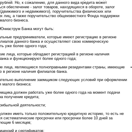
рублей. Но, к сожалению, для данного вида кредита может
ься обеспечение - залог товаров, находящихся в обороте, залог
(движимого и недвижимого), поручительства физических или
х лиц, а также поручительство общеизвестного Фонда поддержки
 малого бизнеса.
Юниаструм Банка могут быть:
альные предприниматели, которые имеют регистрацию в регионе
лиалов данного банка и осуществляют свою коммерческую
ть уже более одного года;
кие лица, которые обладают регистрацией в регионе наличия
анка и функционируют более одного года;
ие лица, являющиеся полноправными резидентами страны, имеющие
ю в регионе наличия филиалов банка.
ательно выполнение заемщиком следующих условий при оформлении
я малого бизнеса:
аемщика должен работать уже более одного года на момент подачи
на получение кредита;
прибыльной деятельности;
должен иметь только положительную кредитную историю, то есть не
я систематические просрочки или просрочки более 10 дней за
ующие 6 месяцев;
лицензий и сертификатов;