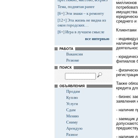
миллионов 
Тема, поднятая ранее
потребоват
имущества 
[6+] Эти знаки – к ремонту
юридически
[12+] Эта жизнь не видна из
среднего и
окон городских…
Клиентами 
[6+] Игра в лучшем смысле
- индивиду
все интервью
наличия фи
деятельнос
РАБОТА
Вакансии
- юридичес
Резюме
филиалов б
ПОИСК
- физическ
регистраци
Также обяз
ОБЪЯВЛЕНИЯ
кредита дл
Продам
- бизнес з
Куплю
заявления 
Услуги
Сдам
- наличие 
Меняю
- заемщик 
Сниму
допускаютс
предшеств
Арендую
Разное
- наличие 