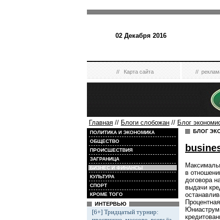
02 Декабря 2016
//
Карта сайта
//
реклам
Главная
//
Блоги слобожан
//
Блог экономи
БЛОГ ЭК
ПОЛИТИКА И ЭКОНОМИКА
ОБЩЕСТВО
busine
ПРОИСШЕСТВИЯ
ЗАГРАНИЦА
Максимальн
БИЗНЕС И ФИНАНСЫ
в отношени
КУЛЬТУРА
договора н
СПОРТ
выдачи кре
останавлив
КРОМЕ ТОГО
Процентная
ИНТЕРВЬЮ
Юниаструм 
[6+] Тридцатый турнир:
кредитован
престижно, массово, всерьёз