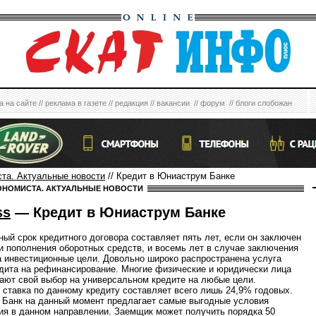
а на сайте
//
реклама в газете
//
редакция
//
вакансии
//
форум
//
блоги слобожан
ста. Актуальные новости
// Кредит в Юниаструм Банке
ОНОМИСТА. АКТУАЛЬНЫЕ НОВОСТИ
ss
— Кредит в Юниаструм Банке
ый срок кредитного договора составляет пять лет, если он заключен
и пополнения оборотных средств, и восемь лет в случае заключения
а инвестиционные цели. Довольно широко распространена услуга
дита на рефинансирование. Многие физические и юридически лица
ают свой выбор на универсальном кредите на любые цели.
 ставка по данному кредиту составляет всего лишь 24,9% годовых.
Банк на данный момент предлагает самые выгодные условия
ия в данном направлении. Заемщик может получить порядка 50