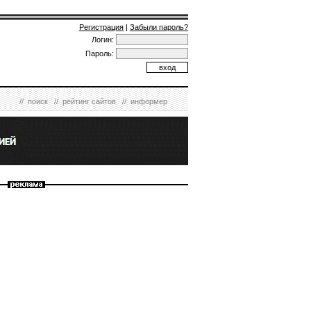
Регистрация
|
Забыли пароль?
Логин:
Пароль:
//
поиск
//
рейтинг сайтов
//
информер