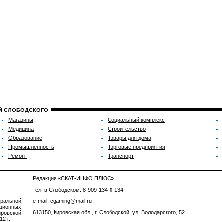
ИЙ СЛОБОДСКОГО
Магазины
Социальный комплекс
Медицина
Строительство
Образование
Товары для дома
Промышленность
Торговые предприятия
Ремонт
Транспорт
Редакция «СКАТ-ИНФО ПЛЮС»
тел. в Слободском: 8-909-134-0-134
ральной
e-mail: cgaming@mail.ru
ционных
613150, Кировская обл., г. Слободской, ул. Володарского, 52
ровской
2 г.