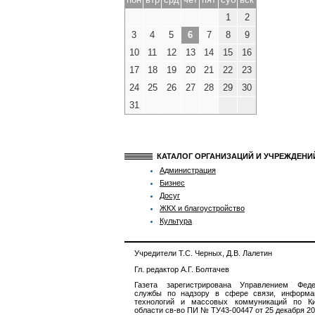
1
2
3
4
5
6
7
8
9
10
11
12
13
14
15
16
17
18
19
20
21
22
23
24
25
26
27
28
29
30
31
КАТАЛОГ ОРГАНИЗАЦИЙ И УЧРЕЖДЕН
Администрация
Бизнес
Досуг
ЖКХ и благоустройство
Культура
Учредители Т.С. Черных, Д.В. Лалетин
Гл. редактор А.Г. Болтачев
Газета зарегистрирована Управлением Феде
службы по надзору в сфере связи, информа
технологий и массовых коммуникаций по Ки
области св-во ПИ № ТУ43-00447 от 25 декабря 201