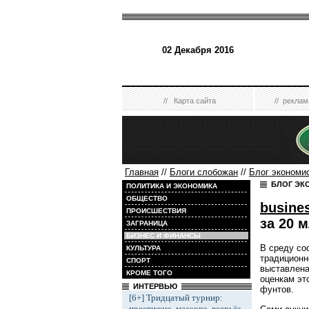
02 Декабря 2016
//
Карта сайта
//
реклам
Главная
//
Блоги слобожан
//
Блог экономи
БЛОГ ЭК
ПОЛИТИКА И ЭКОНОМИКА
ОБЩЕСТВО
busine
ПРОИСШЕСТВИЯ
за 20 
ЗАГРАНИЦА
БИЗНЕС И ФИНАНСЫ
В среду сос
КУЛЬТУРА
традиционн
СПОРТ
выставлена
КРОМЕ ТОГО
оценкам это
ИНТЕРВЬЮ
фунтов.
[6+] Тридцатый турнир:
престижно, массово, всерьёз