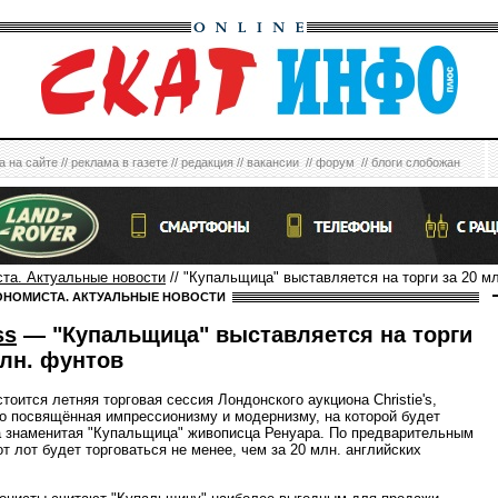
а на сайте
//
реклама в газете
//
редакция
//
вакансии
//
форум
//
блоги слобожан
ста. Актуальные новости
// "Купальщица" выставляется на торги за 20 м
ОНОМИСТА. АКТУАЛЬНЫЕ НОВОСТИ
ss
— "Купальщица" выставляется на торги
млн. фунтов
тоится летняя торговая сессия Лондонского аукциона Christie's,
о посвящённая импрессионизму и модернизму, на которой будет
 знаменитая "Купальщица" живописца Ренуара. По предварительным
т лот будет торговаться не менее, чем за 20 млн. английских