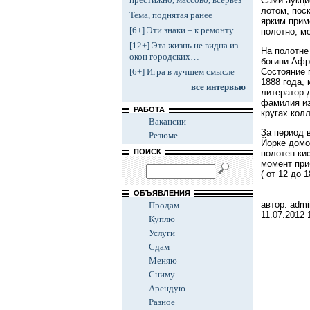
Сами аукци
лотом, пос
Тема, поднятая ранее
ярким прим
[6+] Эти знаки – к ремонту
полотно, м
[12+] Эта жизнь не видна из
На полотне
окон городских…
богини Афр
Состояние п
[6+] Игра в лучшем смысле
1888 года,
все интервью
литератор 
фамилия из
РАБОТА
кругах кол
Вакансии
За период 
Резюме
Йорке домом
ПОИСК
полотен ки
момент при
( от 12 до 
ОБЪЯВЛЕНИЯ
автор: admi
Продам
11.07.2012
Куплю
Услуги
Сдам
Меняю
Сниму
Арендую
Разное