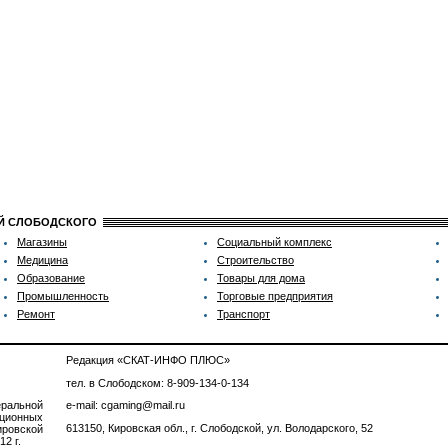
ИЙ СЛОБОДСКОГО
Магазины
Социальный комплекс
Медицина
Строительство
Образование
Товары для дома
Промышленность
Торговые предприятия
Ремонт
Транспорт
Редакция «СКАТ-ИНФО ПЛЮС»
тел. в Слободском: 8-909-134-0-134
ральной
e-mail: cgaming@mail.ru
ционных
613150, Кировская обл., г. Слободской, ул. Володарского, 52
ровской
2 г.