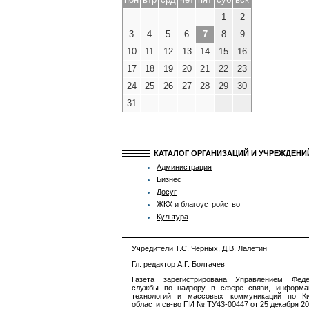
1
2
3
4
5
6
7
8
9
10
11
12
13
14
15
16
17
18
19
20
21
22
23
24
25
26
27
28
29
30
31
КАТАЛОГ ОРГАНИЗАЦИЙ И УЧРЕЖДЕН
Администрация
Бизнес
Досуг
ЖКХ и благоустройство
Культура
Учредители Т.С. Черных, Д.В. Лалетин
Гл. редактор А.Г. Болтачев
Газета зарегистрирована Управлением Феде
службы по надзору в сфере связи, информа
технологий и массовых коммуникаций по Ки
области св-во ПИ № ТУ43-00447 от 25 декабря 201