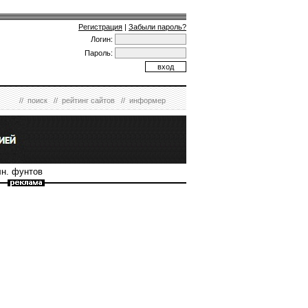
Регистрация
|
Забыли пароль?
Логин:
Пароль:
//
поиск
//
рейтинг сайтов
//
информер
лн. фунтов