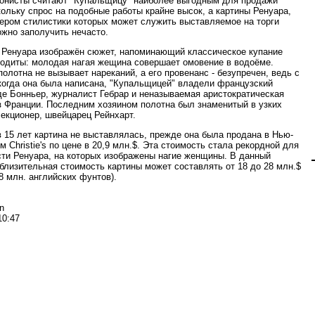
онисты считают "Купальщицу" наиболее выгодным для продажи
кольку спрос на подобные работы крайне высок, а картины Ренуара,
ером стилистики которых может служить выставляемое на торги
ожно заполучить нечасто.
 Ренуара изображён сюжет, напоминающий классическое купание
одиты: молодая нагая жещина совершает омовение в водоёме.
олотна не вызывает нареканий, а его провенанс - безупречен, ведь с
 когда она была написана, "Купальщицей" владели французский
де Бонньер, журналист Гебрар и неназываемая аристократическая
 Франции. Последним хозяином полотна был знаменитый в узких
лекционер, швейцарец Рейнхарт.
в 15 лет картина не выставлялась, прежде она была продана в Нью-
 Christie's по цене в 20,9 млн.$. Эта стоимость стала рекордной для
сти Ренуара, на которых изображены нагие женщины. В данный
близительная стоимость картины может составлять от 18 до 28 млн.$
18 млн. английских фунтов).
n
10:47