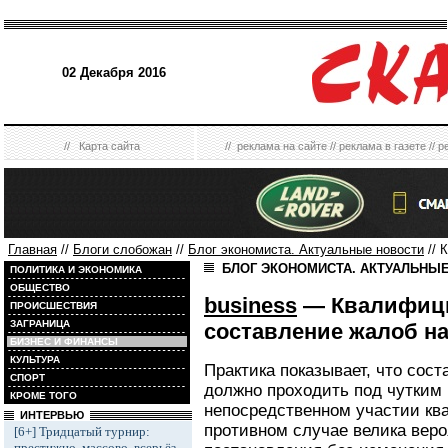
02 Декабря 2016
//
Карта сайта
//
реклама на сайте
//
реклама в газете
//
р
Главная
//
Блоги слобожан
//
Блог экономиста. Актуальные новости
// 
БЛОГ ЭКОНОМИСТА. АКТУАЛЬНЫ
ПОЛИТИКА И ЭКОНОМИКА
ОБЩЕСТВО
business
— Квалифиц
ПРОИСШЕСТВИЯ
ЗАГРАНИЦА
составление жалоб на
БИЗНЕС И ФИНАНСЫ
КУЛЬТУРА
Практика показывает, что сос
СПОРТ
должно проходить под чутким 
КРОМЕ ТОГО
непосредственном участии кв
ИНТЕРВЬЮ
противном случае велика веро
[6+] Тридцатый турнир:
престижно, массово, всерьёз