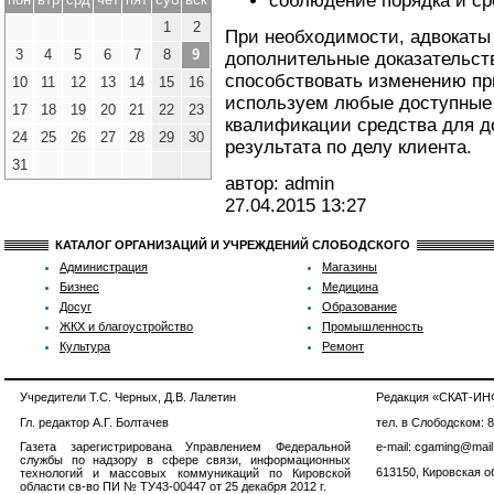
соблюдение порядка и с
1
2
При необходимости, адвокаты
3
4
5
6
7
8
9
дополнительные доказательств
способствовать изменению пр
10
11
12
13
14
15
16
используем любые доступные
17
18
19
20
21
22
23
квалификации средства для д
24
25
26
27
28
29
30
результата по делу клиента.
31
автор: admin
27.04.2015
13:27
КАТАЛОГ ОРГАНИЗАЦИЙ И УЧРЕЖДЕНИЙ СЛОБОДСКОГО
Администрация
Магазины
Бизнес
Медицина
Досуг
Образование
ЖКХ и благоустройство
Промышленность
Культура
Ремонт
Учредители Т.С. Черных, Д.В. Лалетин
Редакция «СКАТ-И
Гл. редактор А.Г. Болтачев
тел. в Слободском: 
Газета зарегистрирована Управлением Федеральной
e-mail: cgaming@mail
службы по надзору в сфере связи, информационных
613150, Кировская об
технологий и массовых коммуникаций по Кировской
области св-во ПИ № ТУ43-00447 от 25 декабря 2012 г.