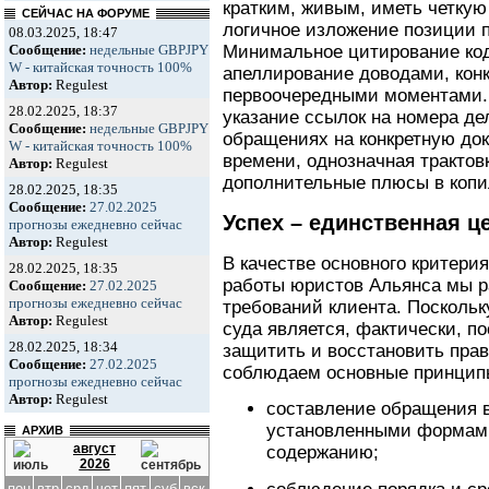
кратким, живым, иметь четкую
СЕЙЧАС НА ФОРУМЕ
логичное изложение позиции п
08.03.2025, 18:47
Минимальное цитирование код
Сообщение:
недельные GBPJPY
W - китайская точность 100%
апеллирование доводами, кон
Автор:
Regulest
первоочередными моментами. 
28.02.2025, 18:37
указание ссылок на номера де
Сообщение:
недельные GBPJPY
обращениях на конкретную до
W - китайская точность 100%
времени, однозначная трактов
Автор:
Regulest
дополнительные плюсы в копи
28.02.2025, 18:35
Сообщение:
27.02.2025
Успех – единственная ц
прогнозы ежедневно сейчас
Автор:
Regulest
В качестве основного критери
28.02.2025, 18:35
работы юристов Альянса мы р
Сообщение:
27.02.2025
прогнозы ежедневно сейчас
требований клиента. Посколь
Автор:
Regulest
суда является, фактически, 
28.02.2025, 18:34
защитить и восстановить прав
Сообщение:
27.02.2025
соблюдаем основные принципы
прогнозы ежедневно сейчас
Автор:
Regulest
составление обращения в
установленными формами
АРХИВ
август
содержанию;
2026
пон
втр
срд
чет
пят
суб
вск