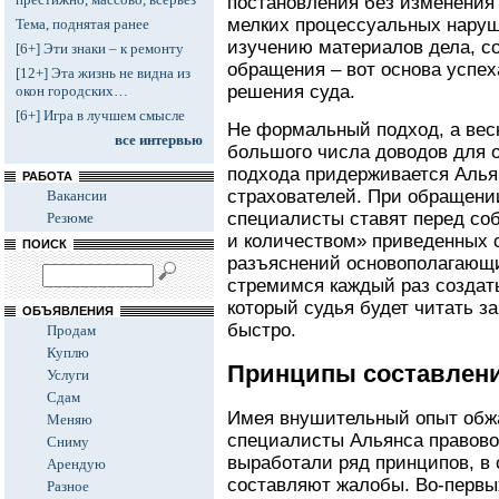
постановления без изменения
мелких процессуальных наруш
Тема, поднятая ранее
изучению материалов дела, с
[6+] Эти знаки – к ремонту
обращения – вот основа успех
[12+] Эта жизнь не видна из
решения суда.
окон городских…
[6+] Игра в лучшем смысле
Не формальный подход, а вес
все интервью
большого числа доводов для 
подхода придерживается Алья
РАБОТА
страхователей. При обращени
Вакансии
специалисты ставят перед соб
Резюме
и количеством» приведенных с
ПОИСК
разъяснений основополагающи
стремимся каждый раз создат
который судья будет читать з
ОБЪЯВЛЕНИЯ
быстро.
Продам
Куплю
Принципы составлен
Услуги
Сдам
Имея внушительный опыт обж
Меняю
специалисты Альянса правово
Сниму
выработали ряд принципов, в 
Арендую
составляют жалобы. Во-первы
Разное