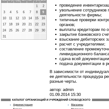
проведение инвентариза
1
2
увольнение сотрудников 
3
4
5
6
7
8
9
деятельности фирмы;
10
11
12
13
14
15
16
типичные проверки конт
17
18
19
20
21
22
23
органов;
выплаты кредиторам по о
24
25
26
27
28
29
30
закрытие банковского сче
31
взыскание дебиторских з
расчет с учредителями;
составление промежуточн
ликвидационного баланса
сдача всей документации
подача документации в 
В зависимости от индивидуал
ее деятельности процедура ре
разные черты.
автор: admin
01.09.2014
15:30
КАТАЛОГ ОРГАНИЗАЦИЙ И УЧРЕЖДЕНИЙ СЛОБОДСКОГО
Администрация
Магазины