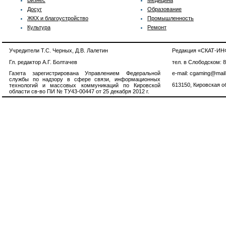
Бизнес
Медицина
Досуг
Образование
ЖКХ и благоустройство
Промышленность
Культура
Ремонт
Учредители Т.С. Черных, Д.В. Лалетин
Редакция «СКАТ-И
Гл. редактор А.Г. Болтачев
тел. в Слободском: 
Газета зарегистрирована Управлением Федеральной
e-mail: cgaming@mail
службы по надзору в сфере связи, информационных
613150, Кировская об
технологий и массовых коммуникаций по Кировской
области св-во ПИ № ТУ43-00447 от 25 декабря 2012 г.