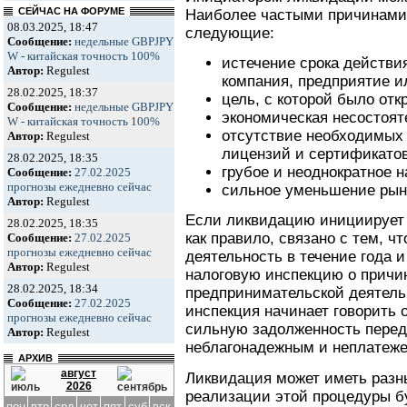
СЕЙЧАС НА ФОРУМЕ
Наиболее частыми причинами
08.03.2025, 18:47
следующие:
Сообщение:
недельные GBPJPY
W - китайская точность 100%
истечение срока действи
Автор:
Regulest
компания, предприятие и
28.02.2025, 18:37
цель, с которой было отк
Сообщение:
недельные GBPJPY
экономическая несостоят
W - китайская точность 100%
отсутствие необходимых 
Автор:
Regulest
лицензий и сертификатов
28.02.2025, 18:35
грубое и неоднократное н
Сообщение:
27.02.2025
прогнозы ежедневно сейчас
сильное уменьшение рын
Автор:
Regulest
Если ликвидацию инициирует 
28.02.2025, 18:35
как правило, связано с тем, 
Сообщение:
27.02.2025
прогнозы ежедневно сейчас
деятельность в течение года 
Автор:
Regulest
налоговую инспекцию о причи
28.02.2025, 18:34
предпринимательской деятель
Сообщение:
27.02.2025
инспекция начинает говорить 
прогнозы ежедневно сейчас
сильную задолженность перед
Автор:
Regulest
неблагонадежным и неплатеж
АРХИВ
август
Ликвидация может иметь разн
2026
реализации этой процедуры бу
пон
втр
срд
чет
пят
суб
вск