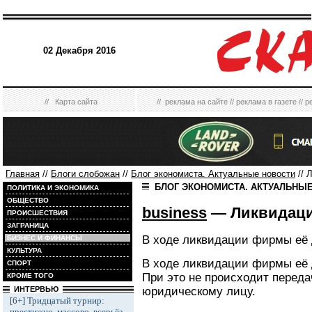
02 Декабря 2016
//
Карта сайта
//
реклама на сайте
//
реклама в газете
//
р
Главная
//
Блоги слобожан
//
Блог экономиста. Актуальные новости
// 
БЛОГ ЭКОНОМИСТА. АКТУАЛЬНЫ
ПОЛИТИКА И ЭКОНОМИКА
ОБЩЕСТВО
business
— Ликвидац
ПРОИСШЕСТВИЯ
ЗАГРАНИЦА
В ходе ликвидации фирмы её 
БИЗНЕС И ФИНАНСЫ
КУЛЬТУРА
В ходе ликвидации фирмы её 
СПОРТ
При это не происходит переда
КРОМЕ ТОГО
юридическому лицу.
ИНТЕРВЬЮ
[6+] Тридцатый турнир:
престижно, массово, всерьёз