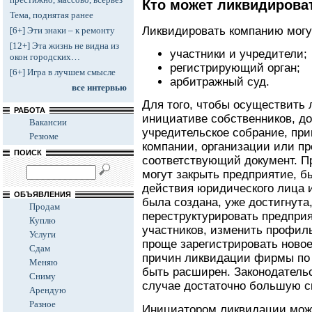
Кто может ликвидирова
Тема, поднятая ранее
Ликвидировать компанию могу
[6+] Эти знаки – к ремонту
[12+] Эта жизнь не видна из
участники и учредители;
окон городских…
регистрирующий орган;
[6+] Игра в лучшем смысле
арбитражный суд.
все интервью
Для того, чтобы осуществить
РАБОТА
инициативе собственников, до
Вакансии
учредительское собрание, при
Резюме
компании, организации или пр
ПОИСК
соответствующий документ. П
могут закрыть предприятие, б
действия юридического лица и
ОБЪЯВЛЕНИЯ
была создана, уже достигнута
Продам
переструктурировать предприя
Куплю
участников, изменить профиль
Услуги
проще зарегистрировать ново
Сдам
причин ликвидации фирмы по
Меняю
быть расширен. Законодатель
Сниму
случае достаточно большую с
Арендую
Разное
Инициатором ликвидации може