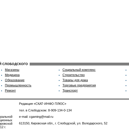
ИЙ СЛОБОДСКОГО
Магазины
Социальный комплекс
Медицина
Строительство
Образование
Товары для дома
Промышленность
Торговые предприятия
Ремонт
Транспорт
Редакция «СКАТ-ИНФО ПЛЮС»
тел. в Слободском: 8-909-134-0-134
ральной
e-mail: cgaming@mail.ru
ционных
613150, Кировская обл., г. Слободской, ул. Володарского, 52
ровской
2 г.