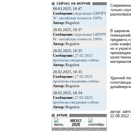
СЕЙЧАС НА ФОРУМЕ
Современны
08.03.2025, 18:47
только ску
Сообщение:
недельные GBPJPY
разнообраз
W - китайская точность 100%
Автор:
Regulest
28.02.2025, 18:37
В широком 
Сообщение:
недельные GBPJPY
помещений,
W - китайская точность 100%
предмета г
Автор:
Regulest
себя комфо
но и украс
28.02.2025, 18:35
произведен
Сообщение:
27.02.2025
качественн
прогнозы ежедневно сейчас
материалов
Автор:
Regulest
28.02.2025, 18:35
Сообщение:
27.02.2025
Удачной по
прогнозы ежедневно сейчас
сочетающая
Автор:
Regulest
дизайнерск
28.02.2025, 18:34
Сообщение:
27.02.2025
прогнозы ежедневно сейчас
Автор:
Regulest
автор: admi
АРХИВ
22.08.2012
август
2026
пон
втр
срд
чет
пят
суб
вск