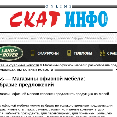
а на сайте
//
реклама в газете
//
редакция
//
вакансии
//
форум
//
блоги слобожан
ста. Актуальные новости
// Магазины офисной мебели: разнообразие пр
ОНОМИСТА. АКТУАЛЬНЫЕ НОВОСТИ
ss
— Магазины офисной мебели:
бразие предложений
агазин офисной мебели способен предложить продукцию на любой
х офисной мебели можно выбрать не только отдельные предметы для
(различные стеллажи, стулья, столы), но и целые комплекты для
ля, кабинета президента, для переговорных, для приемных. Большую