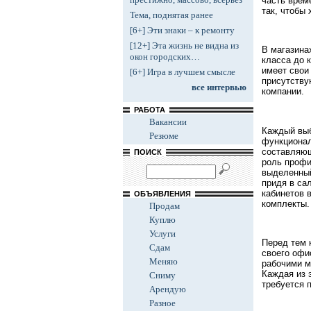
часть врем
так, чтобы
Тема, поднятая ранее
[6+] Эти знаки – к ремонту
[12+] Эта жизнь не видна из
В магазина
окон городских…
класса до 
имеет свои
[6+] Игра в лучшем смысле
присутству
все интервью
компании.
РАБОТА
Вакансии
Каждый выб
Резюме
функционал
составляющ
ПОИСК
роль профи
выделенный
придя в са
кабинетов 
ОБЪЯВЛЕНИЯ
комплекты.
Продам
Куплю
Услуги
Перед тем 
Сдам
своего офи
Меняю
рабочими м
Каждая из 
Сниму
требуется 
Арендую
Разное