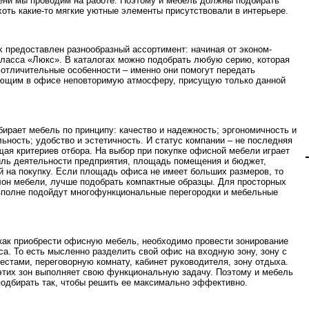
ени мы проводим на работе. Поэтому и мебель должны подбирать
 хоть какие-то мягкие уютные элементы присутствовали в интерьере.
х предоставлен разнообразный ассортимент: начиная от эконом-
класса «Люкс». В каталогах можно подобрать любую серию, которая
 отличительные особенности – именно они помогут передать
ющим в офисе неповторимую атмосферу, присущую только данной
ирает мебель по принципу: качество и надежность; эргономичность и
ьность; удобство и эстетичность. И статус компании – не последняя
ая критериев отбора. На выбор при покупке офисной мебели играет
ль деятельности предприятия, площадь помещения и бюджет,
 на покупку. Если площадь офиса не имеет больших размеров, то
лон мебели, лучше подобрать компактные образцы. Для просторных
вполне подойдут многофункциональные перегородки и мебельные
как приобрести офисную мебель, необходимо провести зонирование
са. То есть мысленно разделить свой офис на входную зону, зону с
естами, переговорную комнату, кабинет руководителя, зону отдыха.
этих зон выполняет свою функциональную задачу. Поэтому и мебель
подбирать так, чтобы решить ее максимально эффективно.