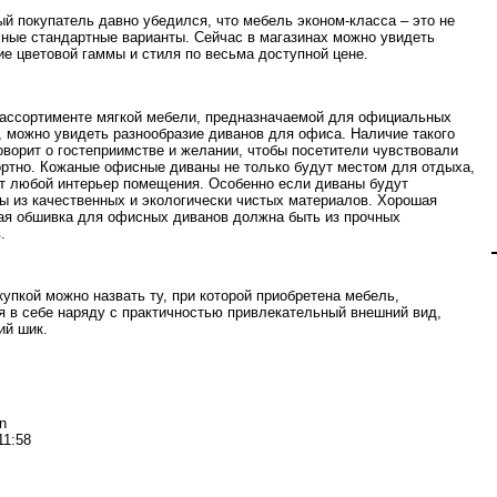
й покупатель давно убедился, что мебель эконом-класса – это не
чные стандартные варианты. Сейчас в магазинах можно увидеть
ие цветовой гаммы и стиля по весьма доступной цене.
ассортименте мягкой мебели, предназначаемой для официальных
 можно увидеть разнообразие диванов для офиса. Наличие такого
оворит о гостеприимстве и желании, чтобы посетители чувствовали
ртно. Кожаные офисные диваны не только будут местом для отдыха,
ят любой интерьер помещения. Особенно если диваны будут
ы из качественных и экологически чистых материалов. Хорошая
ая обшивка для офисных диванов должна быть из прочных
.
купкой можно назвать ту, при которой приобретена мебель,
 в себе наряду с практичностью привлекательный внешний вид,
ий шик.
n
11:58