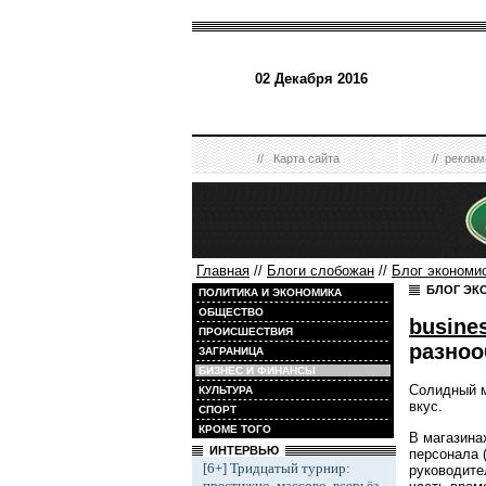
02 Декабря 2016
//
Карта сайта
//
реклам
Главная
//
Блоги слобожан
//
Блог экономи
БЛОГ ЭК
ПОЛИТИКА И ЭКОНОМИКА
ОБЩЕСТВО
busine
ПРОИСШЕСТВИЯ
разноо
ЗАГРАНИЦА
БИЗНЕС И ФИНАНСЫ
Солидный м
КУЛЬТУРА
вкус.
СПОРТ
КРОМЕ ТОГО
В магазина
ИНТЕРВЬЮ
персонала 
[6+] Тридцатый турнир:
руководите
престижно, массово, всерьёз