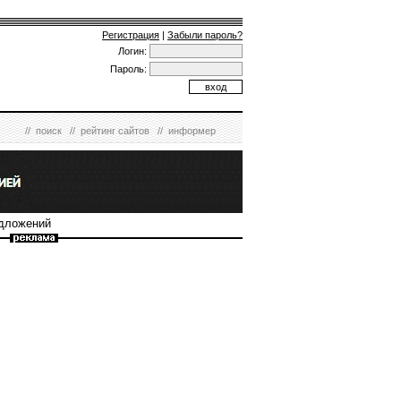
Регистрация
|
Забыли пароль?
Логин:
Пароль:
//
поиск
//
рейтинг сайтов
//
информер
едложений