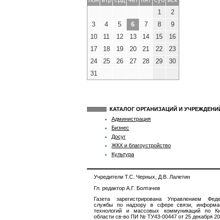
1
2
3
4
5
6
7
8
9
10
11
12
13
14
15
16
17
18
19
20
21
22
23
24
25
26
27
28
29
30
31
КАТАЛОГ ОРГАНИЗАЦИЙ И УЧРЕЖДЕН
Администрация
Бизнес
Досуг
ЖКХ и благоустройство
Культура
Учредители Т.С. Черных, Д.В. Лалетин
Гл. редактор А.Г. Болтачев
Газета зарегистрирована Управлением Феде
службы по надзору в сфере связи, информа
технологий и массовых коммуникаций по Ки
области св-во ПИ № ТУ43-00447 от 25 декабря 201