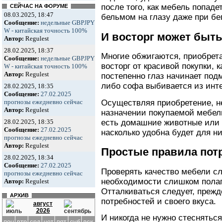
после того, как мебель попаде
СЕЙЧАС НА ФОРУМЕ
08.03.2025, 18:47
бельмом на глазу даже при бе
Сообщение:
недельные GBPJPY
W - китайская точность 100%
И восторг может быт
Автор:
Regulest
28.02.2025, 18:37
Многие обжигаются, приобрет
Сообщение:
недельные GBPJPY
восторг от красивой покупки, 
W - китайская точность 100%
Автор:
Regulest
постепенно глаз начинает подм
либо софа выбивается из инте
28.02.2025, 18:35
Сообщение:
27.02.2025
Осуществляя приобретение, не
прогнозы ежедневно сейчас
Автор:
Regulest
назначении покупаемой мебели
есть домашние животные или 
28.02.2025, 18:35
Сообщение:
27.02.2025
насколько удобна будет для ни
прогнозы ежедневно сейчас
Автор:
Regulest
Простые правила пот
28.02.2025, 18:34
Сообщение:
27.02.2025
Проверять качество мебели сл
прогнозы ежедневно сейчас
необходимости слишком полаг
Автор:
Regulest
Отталкиваться следует, прежд
АРХИВ
потребностей и своего вкуса.
август
2026
И никогда не нужно стеснять
пон
втр
срд
чет
пят
суб
вск