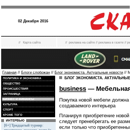
02 Декабря 2016
//
Карта сайта
//
реклама на сайте
//
реклама в газете
//
р
Главная
//
Блоги слобожан
//
Блог экономиста. Актуальные новости
// 
БЛОГ ЭКОНОМИСТА. АКТУАЛЬНЫ
ПОЛИТИКА И ЭКОНОМИКА
ОБЩЕСТВО
business
— Мебельная
ПРОИСШЕСТВИЯ
ЗАГРАНИЦА
Покупка новой мебели должна
БИЗНЕС И ФИНАНСЫ
КУЛЬТУРА
создаваемого интерьера
СПОРТ
Планируя приобретение новой 
КРОМЕ ТОГО
следует пренебрегать ее разм
ИНТЕРВЬЮ
[6+] Тридцатый турнир:
если только что приобретенн
престижно, массово, всерьёз