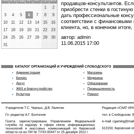
продавцов-консультантов. Есл
1
2
приобрести стенки в гостиную 
3
4
5
6
7
8
9
дать профессиональные консул
соответствии с финансовыми
10
11
12
13
14
15
16
клиента, но, в конечном итоге,
17
18
19
20
21
22
23
автор: admin
24
25
26
27
28
29
30
11.06.2015
17:00
31
КАТАЛОГ ОРГАНИЗАЦИЙ И УЧРЕЖДЕНИЙ СЛОБОДСКОГО
Администрация
Магазины
Бизнес
Медицина
Досуг
Образование
ЖКХ и благоустройство
Промышленность
Культура
Ремонт
Учредители Т.С. Черных, Д.В. Лалетин
Редакция «СКАТ-И
Гл. редактор А.Г. Болтачев
тел. в Слободском: 
Газета зарегистрирована Управлением Федеральной
e-mail: cgaming@mail
службы по надзору в сфере связи, информационных
613150, Кировская об
технологий и массовых коммуникаций по Кировской
области св-во ПИ № ТУ43-00447 от 25 декабря 2012 г.