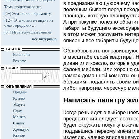
в предназначающуюся ему час
Тема, поднятая ранее
полезным бывает перед поход
[6+] Эти знаки – к ремонту
площадь, которую планируется
[12+] Эта жизнь не видна из
А при покупке полезно обрати
окон городских…
габариты будущего аксессуар
[6+] Игра в лучшем смысле
в этом может послужить интер
все интервью
описаны все габариты будуще
РАБОТА
Облюбовывать понравившуюся
Вакансии
в масштабе своей квартиры. 
Резюме
диван или кресло, которые уд
ПОИСК
салона мебели, или хорошо см
рамках домашней комнаты он 
большим, подавлять своим ви
ОБЪЯВЛЕНИЯ
либо, напротив, чересчур мал
Продам
Куплю
Написать палитру жи
Услуги
Сдам
Когда речь идет о выборе цве
Меняю
предпочтения следует соотнес
Сниму
будет окружать покупку в жиль
Арендую
поддавшись первому впечатле
Разное
изделию, удачно вписавшемус