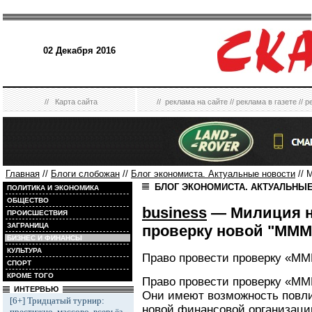
02 Декабря 2016
//
Карта сайта
//
реклама на сайте
//
реклама в газете
//
р
Главная
//
Блоги слобожан
//
Блог экономиста. Актуальные новости
// 
БЛОГ ЭКОНОМИСТА. АКТУАЛЬНЫ
ПОЛИТИКА И ЭКОНОМИКА
ОБЩЕСТВО
business
— Милиция не
ПРОИСШЕСТВИЯ
ЗАГРАНИЦА
проверку новой "МММ
БИЗНЕС И ФИНАНСЫ
КУЛЬТУРА
Право провести проверку «МММ
СПОРТ
КРОМЕ ТОГО
Право провести проверку «МММ
ИНТЕРВЬЮ
Они имеют возможность повли
[6+] Тридцатый турнир:
новой финансовой организации
престижно, массово, всерьёз