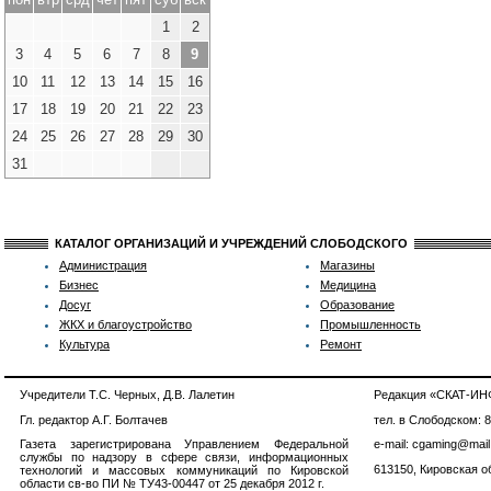
1
2
3
4
5
6
7
8
9
10
11
12
13
14
15
16
17
18
19
20
21
22
23
24
25
26
27
28
29
30
31
КАТАЛОГ ОРГАНИЗАЦИЙ И УЧРЕЖДЕНИЙ СЛОБОДСКОГО
Администрация
Магазины
Бизнес
Медицина
Досуг
Образование
ЖКХ и благоустройство
Промышленность
Культура
Ремонт
Учредители Т.С. Черных, Д.В. Лалетин
Редакция «СКАТ-И
Гл. редактор А.Г. Болтачев
тел. в Слободском: 
Газета зарегистрирована Управлением Федеральной
e-mail: cgaming@mail
службы по надзору в сфере связи, информационных
613150, Кировская об
технологий и массовых коммуникаций по Кировской
области св-во ПИ № ТУ43-00447 от 25 декабря 2012 г.