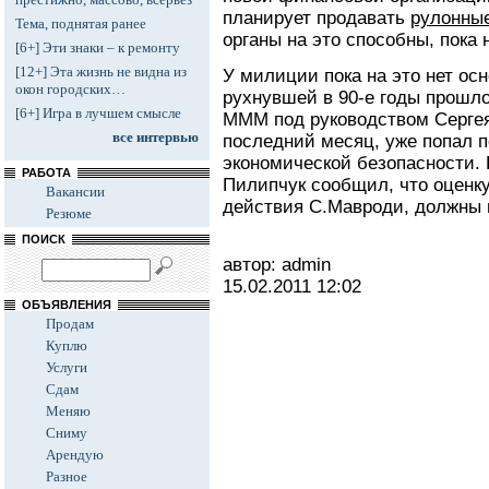
планирует продавать
рулонны
Тема, поднятая ранее
органы на это способны, пока
[6+] Эти знаки – к ремонту
[12+] Эта жизнь не видна из
У милиции пока на это нет ос
окон городских…
рухнувшей в 90-е годы прошл
[6+] Игра в лучшем смысле
МММ под руководством Серге
все интервью
последний месяц, уже попал 
экономической безопасности.
РАБОТА
Пилипчук сообщил, что оценку
Вакансии
действия С.Мавроди, должны п
Резюме
ПОИСК
автор: admin
15.02.2011
12:02
ОБЪЯВЛЕНИЯ
Продам
Куплю
Услуги
Сдам
Меняю
Сниму
Арендую
Разное