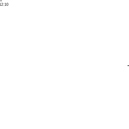
n
12:10