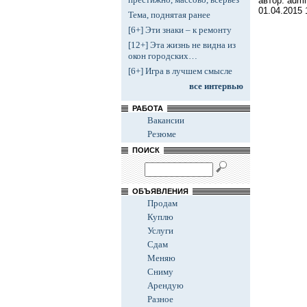
автор: admi
01.04.2015
Тема, поднятая ранее
[6+] Эти знаки – к ремонту
[12+] Эта жизнь не видна из
окон городских…
[6+] Игра в лучшем смысле
все интервью
РАБОТА
Вакансии
Резюме
ПОИСК
ОБЪЯВЛЕНИЯ
Продам
Куплю
Услуги
Сдам
Меняю
Сниму
Арендую
Разное