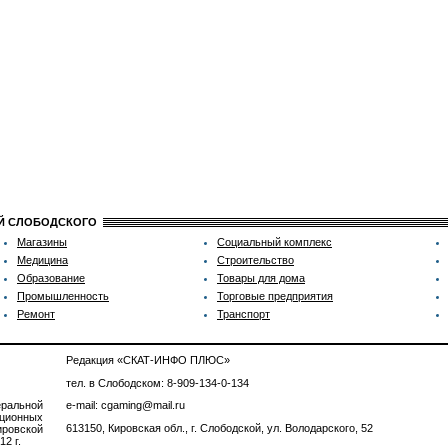
ИЙ СЛОБОДСКОГО
Магазины
Социальный комплекс
Медицина
Строительство
Образование
Товары для дома
Промышленность
Торговые предприятия
Ремонт
Транспорт
Редакция «СКАТ-ИНФО ПЛЮС»
тел. в Слободском: 8-909-134-0-134
ральной
e-mail: cgaming@mail.ru
ционных
613150, Кировская обл., г. Слободской, ул. Володарского, 52
ровской
2 г.