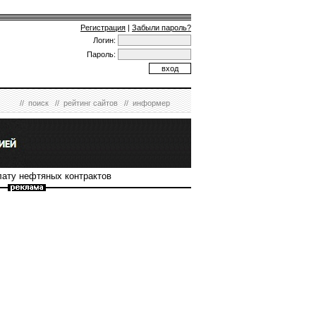
Регистрация
|
Забыли пароль?
Логин:
Пароль:
//
поиск
//
рейтинг сайтов
//
информер
лату нефтяных контрактов