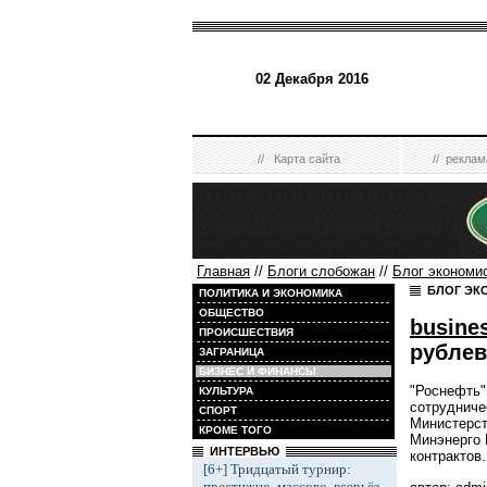
02 Декабря 2016
//
Карта сайта
//
реклам
Главная
//
Блоги слобожан
//
Блог экономи
БЛОГ ЭК
ПОЛИТИКА И ЭКОНОМИКА
ОБЩЕСТВО
busine
ПРОИСШЕСТВИЯ
рублев
ЗАГРАНИЦА
БИЗНЕС И ФИНАНСЫ
"Роснефть"
КУЛЬТУРА
сотрудниче
СПОРТ
Министерст
КРОМЕ ТОГО
Минэнерго 
ИНТЕРВЬЮ
контрактов.
[6+] Тридцатый турнир:
престижно, массово, всерьёз