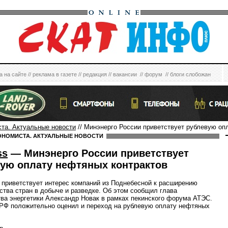
а на сайте
//
реклама в газете
//
редакция
//
вакансии
//
форум
//
блоги слобожан
ста. Актуальные новости
// Минэнерго России приветствует рублевую оп
ОНОМИСТА. АКТУАЛЬНЫЕ НОВОСТИ
ss
— Минэнерго России приветствует
ую оплату нефтяных контрактов
 приветствует интерес компаний из Поднебесной к расширению
ства стран в добыче и разведке. Об этом сообщил глава
ва энергетики Александр Новак в рамках пекинского форума АТЭС.
РФ положительно оценил и переход на рублевую оплату нефтяных