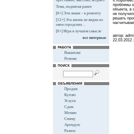
К.Королевс
проблемы о
Тема, поднятая ранее
объекта, в
[6+] Эти знаки – к ремонту
не получил
решать про
[12+] Эта жизнь не видна из
насчитывае
окон городских…
[6+] Игра в лучшем смысле
автор: admi
все интервью
22.03.2012
РАБОТА
Вакансии
Резюме
ПОИСК
ОБЪЯВЛЕНИЯ
Продам
Куплю
Услуги
Сдам
Меняю
Сниму
Арендую
Разное