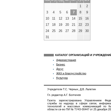
1
2
3
4
5
6
7
8
9
10
11
12
13
14
15
16
17
18
19
20
21
22
23
24
25
26
27
28
29
30
31
КАТАЛОГ ОРГАНИЗАЦИЙ И УЧРЕЖДЕН
Администрация
Бизнес
Досуг
ЖКХ и благоустройство
Культура
Учредители Т.С. Черных, Д.В. Лалетин
Гл. редактор А.Г. Болтачев
Газета зарегистрирована Управлением Феде
службы по надзору в сфере связи, информа
технологий и массовых коммуникаций по Ки
области св-во ПИ № ТУ43-00447 от 25 декабря 201