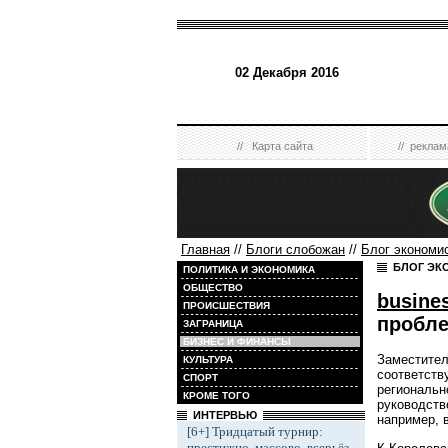
02 Декабря 2016
//
Карта сайта
//
реклам
Главная
//
Блоги слобожан
//
Блог экономи
БЛОГ ЭК
ПОЛИТИКА И ЭКОНОМИКА
ОБЩЕСТВО
busine
ПРОИСШЕСТВИЯ
пробл
ЗАГРАНИЦА
БИЗНЕС И ФИНАНСЫ
Заместител
КУЛЬТУРА
соответств
СПОРТ
региональн
КРОМЕ ТОГО
руководств
ИНТЕРВЬЮ
например, 
[6+] Тридцатый турнир:
престижно, массово, всерьёз