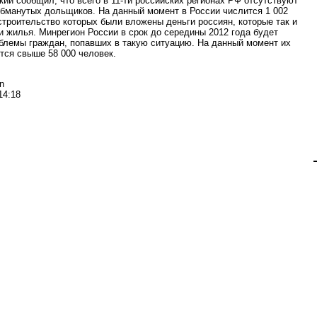
кий сообщил, что всего в 11-ти российских регионах РФ отсутствуют
бманутых дольщиков. На данный момент в России числится 1 002
 строительство которых были вложены деньги россиян, которые так и
и жилья. Минрегион России в срок до середины 2012 года будет
блемы граждан, попавших в такую ситуацию. На данный момент их
тся свыше 58 000 человек.
n
14:18