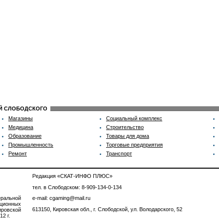
ИЙ СЛОБОДСКОГО
Магазины
Социальный комплекс
Медицина
Строительство
Образование
Товары для дома
Промышленность
Торговые предприятия
Ремонт
Транспорт
Редакция «СКАТ-ИНФО ПЛЮС»
тел. в Слободском: 8-909-134-0-134
ральной
e-mail: cgaming@mail.ru
ционных
613150, Кировская обл., г. Слободской, ул. Володарского, 52
ровской
2 г.