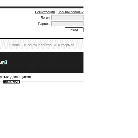
Регистрация
|
Забыли пароль?
Логин:
Пароль:
//
поиск
//
рейтинг сайтов
//
информер
нутых дольщиков