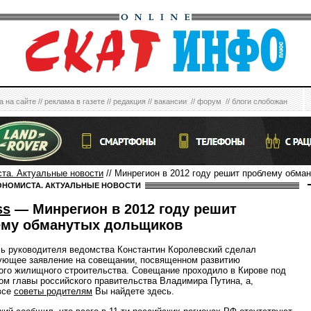
а на сайте
//
реклама в газете
//
редакция
//
вакансии
//
форум
//
блоги слобожан
ста. Актуальные новости
// Минрегион в 2012 году решит проблему обма
ОНОМИСТА. АКТУАЛЬНЫЕ НОВОСТИ
ss
— Минрегион в 2012 году решит
ему обманутых дольщиков
ь руководителя ведомства Константин Королевский сделал
ующее заявление на совещании, посвященном развитию
ого жилищного строительства. Совещание проходило в Кирове под
ом главы российского правительства Владимира Путина, а,
все
советы родителям
Вы найдете здесь.