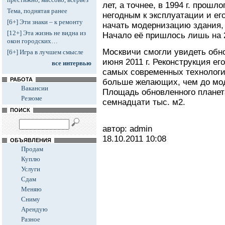
лет, а точнее, в 1994 г. прошл
Тема, поднятая ранее
негодным к эксплуатации и ег
[6+] Эти знаки – к ремонту
начать модернизацию здания, 
[12+] Эта жизнь не видна из
Начало её пришлось лишь на 2
окон городских…
Москвичи смогли увидеть обн
[6+] Игра в лучшем смысле
июня 2011 г. Реконструкция е
все интервью
самых современных технологий
РАБОТА
больше желающих, чем до мод
Вакансии
Площадь обновленного планет
Резюме
семнадцати тыс. м2.
ПОИСК
автор: admin
18.10.2011
10:08
ОБЪЯВЛЕНИЯ
Продам
Куплю
Услуги
Сдам
Меняю
Сниму
Арендую
Разное