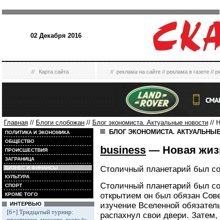
02 Декабря 2016
//
Карта сайта
//
реклама на сайте
//
реклама в газете
//
р
Главная
//
Блоги слобожан
//
Блог экономиста. Актуальные новости
// 
БЛОГ ЭКОНОМИСТА. АКТУАЛЬНЫ
ПОЛИТИКА И ЭКОНОМИКА
ОБЩЕСТВО
business
— Новая жиз
ПРОИСШЕСТВИЯ
ЗАГРАНИЦА
Столичный планетарий был со
БИЗНЕС И ФИНАНСЫ
КУЛЬТУРА
Столичный планетарий был со
СПОРТ
открытием он был обязан Сов
КРОМЕ ТОГО
изучение Вселенной обязатель
ИНТЕРВЬЮ
[6+] Тридцатый турнир:
распахнул свои двери. Затем
престижно, массово, всерьёз