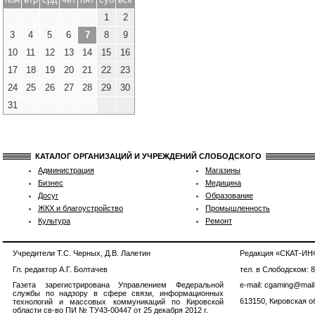
1
2
3
4
5
6
7
8
9
10
11
12
13
14
15
16
17
18
19
20
21
22
23
24
25
26
27
28
29
30
31
КАТАЛОГ ОРГАНИЗАЦИЙ И УЧРЕЖДЕНИЙ СЛОБОДСКОГО
Администрация
Магазины
Бизнес
Медицина
Досуг
Образование
ЖКХ и благоустройство
Промышленность
Культура
Ремонт
Учредители Т.С. Черных, Д.В. Лалетин
Редакция «СКАТ-И
Гл. редактор А.Г. Болтачев
тел. в Слободском: 
Газета зарегистрирована Управлением Федеральной
e-mail: cgaming@mail
службы по надзору в сфере связи, информационных
613150, Кировская об
технологий и массовых коммуникаций по Кировской
области св-во ПИ № ТУ43-00447 от 25 декабря 2012 г.