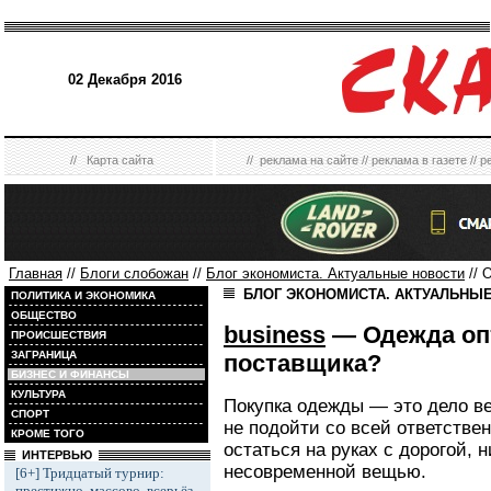
02 Декабря 2016
//
Карта сайта
//
реклама на сайте
//
реклама в газете
//
р
Главная
//
Блоги слобожан
//
Блог экономиста. Актуальные новости
// 
БЛОГ ЭКОНОМИСТА. АКТУАЛЬНЫ
ПОЛИТИКА И ЭКОНОМИКА
ОБЩЕСТВО
business
— Одежда опт
ПРОИСШЕСТВИЯ
ЗАГРАНИЦА
поставщика?
БИЗНЕС И ФИНАНСЫ
КУЛЬТУРА
Покупка одежды — это дело ве
СПОРТ
не подойти со всей ответствен
КРОМЕ ТОГО
остаться на руках с дорогой, 
ИНТЕРВЬЮ
несовременной вещью.
[6+] Тридцатый турнир:
престижно, массово, всерьёз