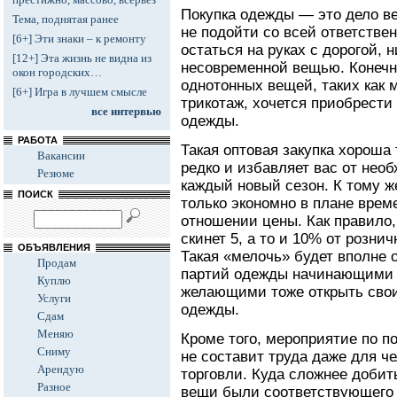
Покупка одежды — это дело ве
Тема, поднятая ранее
не подойти со всей ответствен
[6+] Эти знаки – к ремонту
остаться на руках с дорогой, 
[12+] Эта жизнь не видна из
несовременной вещью. Конечно
окон городских…
однотонных вещей, таких как 
[6+] Игра в лучшем смысле
трикотаж, хочется приобрести
все интервью
одежды.
РАБОТА
Такая оптовая закупка хороша 
Вакансии
редко и избавляет вас от нео
Резюме
каждый новый сезон. К тому 
ПОИСК
только экономно в плане врем
отношении цены. Как правило
скинет 5, а то и 10% от розни
ОБЪЯВЛЕНИЯ
Такая «мелочь» будет вполне
Продам
партий одежды начинающими 
Куплю
желающими тоже открыть сво
Услуги
одежды.
Сдам
Меняю
Кроме того, мероприятие по п
Сниму
не составит труда даже для ч
Арендую
торговли. Куда сложнее добит
Разное
вещи были соответствующего 