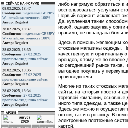
либо напрямую обратиться к 
СЕЙЧАС НА ФОРУМЕ
08.03.2025, 18:47
воспользоваться услугами ст
Сообщение:
недельные GBPJPY
Первый вариант исключает эк
W - китайская точность 100%
Да, купленная таким способом
Автор:
Regulest
новой, однако закупка у ориги
28.02.2025, 18:37
правило, не оправдана больш
Сообщение:
недельные GBPJPY
W - китайская точность 100%
Здесь в помощь желающим хо
Автор:
Regulest
стоковые магазины одежды. Н
28.02.2025, 18:35
качественную и оригинальную
Сообщение:
27.02.2025
прогнозы ежедневно сейчас
брендов, к тому же по вполне 
Автор:
Regulest
но сегодняшний рынок таков, 
28.02.2025, 18:35
выгоднее покупать у перекупщ
Сообщение:
27.02.2025
производителя.
прогнозы ежедневно сейчас
Автор:
Regulest
Многие из таких стоковых ма
28.02.2025, 18:34
сайты, на которых просто и д
Сообщение:
27.02.2025
торговой компании, основные
прогнозы ежедневно сейчас
иного типа одежды, а также ц
Автор:
Regulest
Здесь же можно и осуществить
АРХИВ
оптом, так и в розницу. В пом
август
электронные платежные систе
2026
картой.
пон
втр
срд
чет
пят
суб
вск