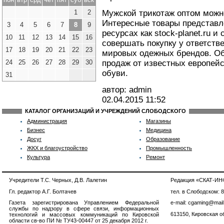
1
2
Мужской трикотаж оптом можно
Интересные товары представл
3
4
5
6
7
8
9
ресурсах как stock-planet.ru и 
10
11
12
13
14
15
16
совершать покупку у ответст
17
18
19
20
21
22
23
мировых одежных брендов. О
24
25
26
27
28
29
30
продаж от известных европей
обуви.
31
автор: admin
02.04.2015
11:52
КАТАЛОГ ОРГАНИЗАЦИЙ И УЧРЕЖДЕНИЙ СЛОБОДСКОГО
Администрация
Магазины
Бизнес
Медицина
Досуг
Образование
ЖКХ и благоустройство
Промышленность
Культура
Ремонт
Учредители Т.С. Черных, Д.В. Лалетин
Редакция «СКАТ-И
Гл. редактор А.Г. Болтачев
тел. в Слободском: 
Газета зарегистрирована Управлением Федеральной
e-mail: cgaming@mail
службы по надзору в сфере связи, информационных
613150, Кировская об
технологий и массовых коммуникаций по Кировской
области св-во ПИ № ТУ43-00447 от 25 декабря 2012 г.