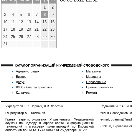
1
2
3
4
5
6
7
8
9
10
11
12
13
14
15
16
17
18
19
20
21
22
23
24
25
26
27
28
29
30
31
КАТАЛОГ ОРГАНИЗАЦИЙ И УЧРЕЖДЕНИЙ СЛОБОДСКОГО
Администрация
Магазины
Бизнес
Медицина
Досуг
Образование
ЖКХ и благоустройство
Промышленность
Культура
Ремонт
Учредители Т.С. Черных, Д.В. Лалетин
Редакция «СКАТ-И
Гл. редактор А.Г. Болтачев
тел. в Слободском: 
Газета зарегистрирована Управлением Федеральной
e-mail: cgaming@mail
службы по надзору в сфере связи, информационных
613150, Кировская об
технологий и массовых коммуникаций по Кировской
области св-во ПИ № ТУ43-00447 от 25 декабря 2012 г.