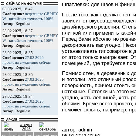
шпатлевки: для швов и финиш
СЕЙЧАС НА ФОРУМЕ
08.03.2025, 18:47
Сообщение:
недельные GBPJPY
После того, как
отделка стен г
W - китайская точность 100%
зависит от вкусов домовладел
Автор:
Regulest
дизайнерского решения. Стен
28.02.2025, 18:37
плиткой или применить какой-
Сообщение:
недельные GBPJPY
Перед Вами абсолютно ровная
W - китайская точность 100%
декорировать как угодно. Нек
Автор:
Regulest
устанавливать гипсокартон в 
28.02.2025, 18:35
от этого только выигрывает. Э
Сообщение:
27.02.2025
прогнозы ежедневно сейчас
помещений, где требуется по
Автор:
Regulest
Помимо стен, в деревянных д
28.02.2025, 18:35
и потолки, это отличный спос
Сообщение:
27.02.2025
прогнозы ежедневно сейчас
поверхность, причем стоить о
Автор:
Regulest
натяжные. Потолки из этого м
28.02.2025, 18:34
угодно, хоть лепниной, хоть 
Сообщение:
27.02.2025
обоями. Кроме всего прочего, 
прогнозы ежедневно сейчас
поможет скрыть, например, пр
Автор:
Regulest
АРХИВ
август
2026
автор: admin
06.01.2011
22:52
пон
втр
срд
чет
пят
суб
вск