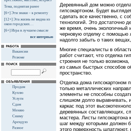
Деревянный дом можно отделат
Тема, поднятая ранее
гипсокартоном. Будет выглядет
[6+] Эти знаки – к ремонту
сделать все качественно, с 
[12+] Эта жизнь не видна из
технологий. Это достаточно д
окон городских…
же время, очень экологичный 
[6+] Игра в лучшем смысле
черновую отделку с помощью 
все интервью
надолго забыть о таких вещах
РАБОТА
Многие специалисты в област
Вакансии
работ считают, что отделка ги
Резюме
строения не только возможна,
ПОИСК
из самых быстрых способов об
пространство.
ОБЪЯВЛЕНИЯ
Отделка дома гипсокартоном 
Продам
только металлических направ
Куплю
элементы не способны создать
Услуги
слишком долго выравнивать, и
Сдам
каркас под этот высокотехнол
Меняю
деревянных составляющих, сп
Сниму
мастера. Листы гипсокартона 
Арендую
шаг между которыми должен 
Разное
этого поверхность шпатлюют, 