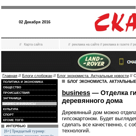
02 Декабря 2016
//
Карта сайта
//
реклама на сайте
//
реклама в газете
//
р
Главная
//
Блоги слобожан
//
Блог экономиста. Актуальные новости
// 
БЛОГ ЭКОНОМИСТА. АКТУАЛЬНЫ
ПОЛИТИКА И ЭКОНОМИКА
ОБЩЕСТВО
business
— Отделка г
ПРОИСШЕСТВИЯ
ЗАГРАНИЦА
деревянного дома
БИЗНЕС И ФИНАНСЫ
КУЛЬТУРА
Деревянный дом можно отделат
СПОРТ
гипсокартоном. Будет выглядет
КРОМЕ ТОГО
сделать все качественно, с 
ИНТЕРВЬЮ
технологий.
[6+] Тридцатый турнир:
престижно, массово, всерьёз