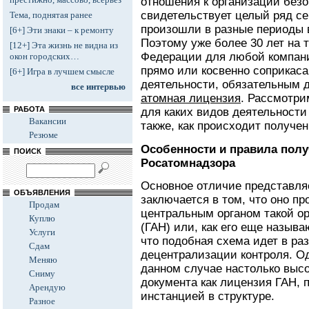
отношения к организации безо
свидетельствует целый ряд се
Тема, поднятая ранее
произошли в разные периоды 
[6+] Эти знаки – к ремонту
Поэтому уже более 30 лет на 
[12+] Эта жизнь не видна из
Федерации для любой компани
окон городских…
прямо или косвенно соприкас
[6+] Игра в лучшем смысле
деятельности, обязательным 
все интервью
атомная лицензия
. Рассмотри
РАБОТА
для каких видов деятельности 
Вакансии
также, как происходит получен
Резюме
Особенности и правила полу
ПОИСК
Росатомнадзора
Основное отличие представля
ОБЪЯВЛЕНИЯ
заключается в том, что оно п
Продам
центральным органом такой ор
Куплю
(ГАН) или, как его еще назыв
Услуги
что подобная схема идет в ра
Сдам
децентрализации контроля. Од
Меняю
данном случае настолько высок
Сниму
документа как лицензия ГАН, 
Арендую
инстанцией в структуре.
Разное