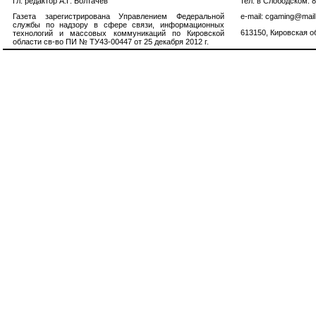
Гл. редактор А.Г. Болтачев
тел. в Слободском: 
Газета зарегистрирована Управлением Федеральной
e-mail: cgaming@mail
службы по надзору в сфере связи, информационных
613150, Кировская об
технологий и массовых коммуникаций по Кировской
области св-во ПИ № ТУ43-00447 от 25 декабря 2012 г.