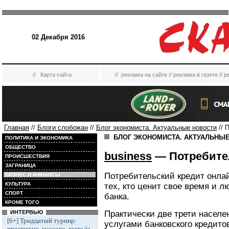
02 Декабря 2016
//
Карта сайта
//
реклама на сайте
//
реклама в газете
//
р
Главная
//
Блоги слобожан
//
Блог экономиста. Актуальные новости
// 
БЛОГ ЭКОНОМИСТА. АКТУАЛЬНЫ
ПОЛИТИКА И ЭКОНОМИКА
ОБЩЕСТВО
business
— Потребите
ПРОИСШЕСТВИЯ
ЗАГРАНИЦА
Потребительский кредит онлай
БИЗНЕС И ФИНАНСЫ
КУЛЬТУРА
тех, кто ценит свое время и 
СПОРТ
банка.
КРОМЕ ТОГО
Практически две трети населе
ИНТЕРВЬЮ
[6+] Тридцатый турнир:
услугами банковского кредитов
престижно, массово, всерьёз