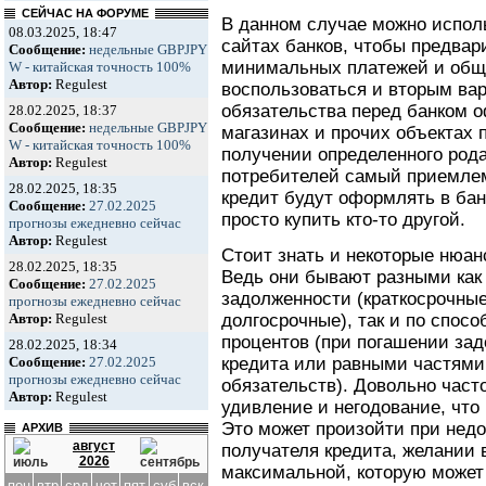
СЕЙЧАС НА ФОРУМЕ
В данном случае можно исполь
08.03.2025, 18:47
сайтах банков, чтобы предвар
Сообщение:
недельные GBPJPY
минимальных платежей и общ
W - китайская точность 100%
Автор:
Regulest
воспользоваться и вторым вар
обязательства перед банком 
28.02.2025, 18:37
Сообщение:
недельные GBPJPY
магазинах и прочих объектах 
W - китайская точность 100%
получении определенного рода
Автор:
Regulest
потребителей самый приемлем
28.02.2025, 18:35
кредит будут оформлять в ба
Сообщение:
27.02.2025
просто купить кто-то другой.
прогнозы ежедневно сейчас
Автор:
Regulest
Стоит знать и некоторые нюа
28.02.2025, 18:35
Ведь они бывают разными как
Сообщение:
27.02.2025
задолженности (краткосрочные
прогнозы ежедневно сейчас
долгосрочные), так и по спос
Автор:
Regulest
процентов (при погашении за
28.02.2025, 18:34
кредита или равными частями 
Сообщение:
27.02.2025
прогнозы ежедневно сейчас
обязательств). Довольно час
Автор:
Regulest
удивление и негодование, что 
Это может произойти при нед
АРХИВ
август
получателя кредита, желании
2026
максимальной, которую может 
пон
втр
срд
чет
пят
суб
вск