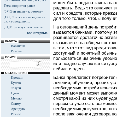
может быть подана заявка на к
Тема, поднятая ранее
радовать. Ведь это означает 
[6+] Эти знаки – к ремонту
сил и средств, которые прежд
[12+] Эта жизнь не видна из
для того только, чтобы полу
окон городских…
На сегодняшний день потреби
[6+] Игра в лучшем смысле
выдаются банками, поэтому э
все интервью
развивается достаточно активн
РАБОТА
сказывается на общем состоян
Вакансии
в том, что этот вид кредитова
Резюме
доступный и понятный обычны
ПОИСК
пользоваться им очень удобно
или поздно случаются ситуаци
сейчас и здесь.
ОБЪЯВЛЕНИЯ
Банки предлагают потребител
Продам
лечения, обучения, прочих усл
Куплю
необходимых потребительских
Услуги
данный момент может выполня
Сдам
смотря какой из них будет уд
Меняю
первом случае есть возможнос
Сниму
необходимых документов, пос
Арендую
после заключения договора по
Разное