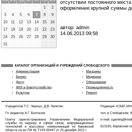
отсутствии постоянного места
1
2
оформление крупной суммы де
3
4
5
6
7
8
9
10
11
12
13
14
15
16
автор: admin
17
18
19
20
21
22
23
14.06.2013
09:58
24
25
26
27
28
29
30
31
КАТАЛОГ ОРГАНИЗАЦИЙ И УЧРЕЖДЕНИЙ СЛОБОДСКОГО
Администрация
Магазины
Бизнес
Медицина
Досуг
Образование
ЖКХ и благоустройство
Промышленность
Культура
Ремонт
Учредители Т.С. Черных, Д.В. Лалетин
Редакция «СКАТ-И
Гл. редактор А.Г. Болтачев
тел. в Слободском: 
Газета зарегистрирована Управлением Федеральной
e-mail: cgaming@mail
службы по надзору в сфере связи, информационных
613150, Кировская об
технологий и массовых коммуникаций по Кировской
области св-во ПИ № ТУ43-00447 от 25 декабря 2012 г.