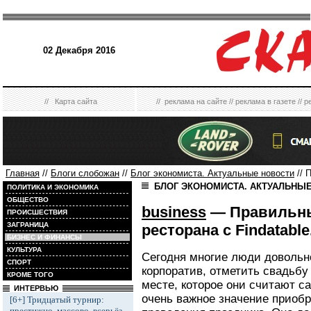
02 Декабря 2016
//
Карта сайта
//
реклама на сайте
//
реклама в газете
//
р
Главная
//
Блоги слобожан
//
Блог экономиста. Актуальные новости
// 
БЛОГ ЭКОНОМИСТА. АКТУАЛЬНЫ
ПОЛИТИКА И ЭКОНОМИКА
ОБЩЕСТВО
business
— Правильны
ПРОИСШЕСТВИЯ
ЗАГРАНИЦА
ресторана с Findatable
БИЗНЕС И ФИНАНСЫ
КУЛЬТУРА
Сегодня многие люди довольн
СПОРТ
корпоратив, отметить свадьбу
КРОМЕ ТОГО
месте, которое они считают 
ИНТЕРВЬЮ
очень важное значение приобр
[6+] Тридцатый турнир:
престижно, массово, всерьёз