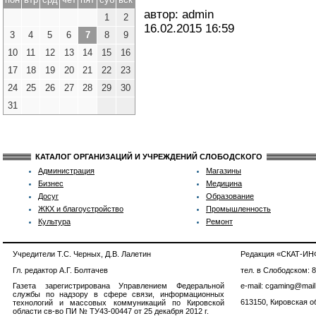
автор: admin
1
2
16.02.2015
16:59
3
4
5
6
7
8
9
10
11
12
13
14
15
16
17
18
19
20
21
22
23
24
25
26
27
28
29
30
31
КАТАЛОГ ОРГАНИЗАЦИЙ И УЧРЕЖДЕНИЙ СЛОБОДСКОГО
Администрация
Магазины
Бизнес
Медицина
Досуг
Образование
ЖКХ и благоустройство
Промышленность
Культура
Ремонт
Учредители Т.С. Черных, Д.В. Лалетин
Редакция «СКАТ-И
Гл. редактор А.Г. Болтачев
тел. в Слободском: 
Газета зарегистрирована Управлением Федеральной
e-mail: cgaming@mail
службы по надзору в сфере связи, информационных
613150, Кировская об
технологий и массовых коммуникаций по Кировской
области св-во ПИ № ТУ43-00447 от 25 декабря 2012 г.