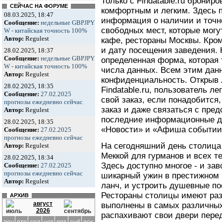
Только с Findatable.ru бронир
СЕЙЧАС НА ФОРУМЕ
комфортным и легким. Здесь 
08.03.2025, 18:47
информация о наличии и точ
Сообщение:
недельные GBPJPY
свободных мест, которые мог
W - китайская точность 100%
Автор:
Regulest
кафе, рестораны Москвы. Кром
и дату посещения заведения. Н
28.02.2025, 18:37
Сообщение:
недельные GBPJPY
определенная форма, которая
W - китайская точность 100%
числа данных. Всем этим дан
Автор:
Regulest
конфиденциальность. Открыв 
28.02.2025, 18:35
Findatable.ru, пользователь л
Сообщение:
27.02.2025
свой заказ, если понадобится
прогнозы ежедневно сейчас
заказ и даже связаться с пре
Автор:
Regulest
последние информационные д
28.02.2025, 18:35
«Новости» и «Афиша событии
Сообщение:
27.02.2025
прогнозы ежедневно сейчас
На сегодняшний день столица
Автор:
Regulest
Меккой для гурманов и всех те
28.02.2025, 18:34
Здесь доступно многое - и за
Сообщение:
27.02.2025
прогнозы ежедневно сейчас
шикарный ужин в престижном 
Автор:
Regulest
ланч, и устроить душевные по
Рестораны столицы имеют раз
АРХИВ
август
выполнены в самых различных
2026
распахивают свои двери пере
пон
втр
срд
чет
пят
суб
вск