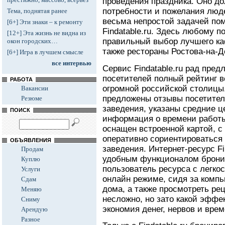
проведения праздника. Оно до
потребности и пожелания люде
Тема, поднятая ранее
весьма непростой задачей пом
[6+] Эти знаки – к ремонту
Findatable.ru. Здесь любому 
[12+] Эта жизнь не видна из
правильный выбор лучшего ка
окон городских…
также рестораны Ростова-на-Д
[6+] Игра в лучшем смысле
все интервью
Сервис Findatable.ru рад пре
посетителей полный рейтинг 
РАБОТА
огромной российской столицы.
Вакансии
предложены отзывы посетител
Резюме
заведения, указаны средние ц
ПОИСК
информация о времени работы
оснащен встроенной картой, 
оперативно сориентироваться
ОБЪЯВЛЕНИЯ
заведения. Интернет-ресурс Fi
Продам
удобным функционалом брони
Куплю
пользователь ресурса с легкос
Услуги
онлайн режиме, сидя за комп
Сдам
дома, а также просмотреть рец
Меняю
несложно, но зато какой эффе
Сниму
экономия денег, нервов и врем
Арендую
Разное