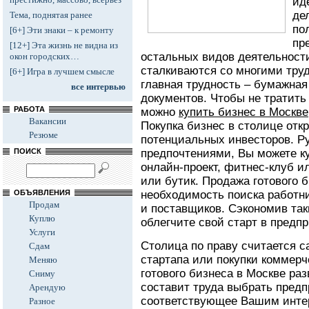
ид
де
Тема, поднятая ранее
по
[6+] Эти знаки – к ремонту
пр
[12+] Эта жизнь не видна из
остальных видов деятельност
окон городских…
сталкиваются со многими тру
[6+] Игра в лучшем смысле
главная трудность – бумажная
все интервью
документов. Чтобы не тратить
РАБОТА
можно
купить бизнес в Москве
Вакансии
Покупка бизнес в столице отк
Резюме
потенциальных инвесторов. Р
ПОИСК
предпочтениями, Вы можете к
онлайн-проект, фитнес-клуб и
или бутик. Продажа готового 
ОБЪЯВЛЕНИЯ
необходимость поиска работн
Продам
и поставщиков. Сэкономив та
Куплю
облегчите свой старт в предп
Услуги
Столица по праву считается 
Сдам
стартапа или покупки коммерч
Меняю
готового бизнеса в Москве раз
Сниму
составит труда выбрать предп
Арендую
соответствующее Вашим инте
Разное