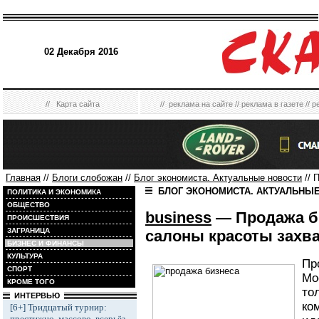
02 Декабря 2016
//
Карта сайта
//
реклама на сайте
//
реклама в газете
//
р
Главная
//
Блоги слобожан
//
Блог экономиста. Актуальные новости
// 
БЛОГ ЭКОНОМИСТА. АКТУАЛЬНЫ
ПОЛИТИКА И ЭКОНОМИКА
ОБЩЕСТВО
business
— Продажа би
ПРОИСШЕСТВИЯ
ЗАГРАНИЦА
салоны красоты захв
БИЗНЕС И ФИНАНСЫ
КУЛЬТУРА
Пр
СПОРТ
Мо
КРОМЕ ТОГО
то
ИНТЕРВЬЮ
ко
[6+] Тридцатый турнир:
престижно, массово, всерьёз