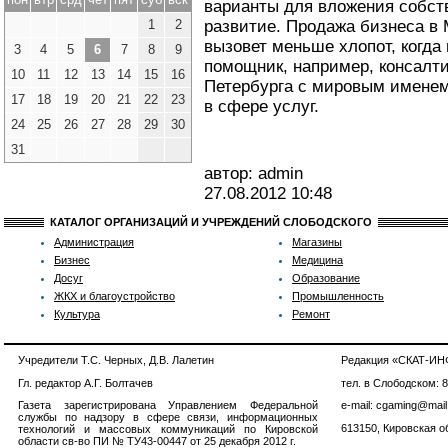
варианты для вложения собст
1
2
развитие. Продажа бизнеса в 
вызовет меньше хлопот, когда
3
4
5
6
7
8
9
помощник, например, консалти
10
11
12
13
14
15
16
Петербурга с мировым именем
17
18
19
20
21
22
23
в сфере услуг.
24
25
26
27
28
29
30
31
автор: admin
27.08.2012
10:48
КАТАЛОГ ОРГАНИЗАЦИЙ И УЧРЕЖДЕНИЙ СЛОБОДСКОГО
Администрация
Магазины
Бизнес
Медицина
Досуг
Образование
ЖКХ и благоустройство
Промышленность
Культура
Ремонт
Учредители Т.С. Черных, Д.В. Лалетин
Редакция «СКАТ-И
Гл. редактор А.Г. Болтачев
тел. в Слободском: 
Газета зарегистрирована Управлением Федеральной
e-mail: cgaming@mail
службы по надзору в сфере связи, информационных
613150, Кировская об
технологий и массовых коммуникаций по Кировской
области св-во ПИ № ТУ43-00447 от 25 декабря 2012 г.