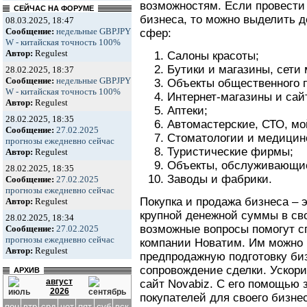
возможностям. Если провести 
СЕЙЧАС НА ФОРУМЕ
бизнеса, то можно выделить 
08.03.2025, 18:47
Сообщение:
недельные GBPJPY
сфер:
W - китайская точность 100%
Автор:
Regulest
Салоны красоты;
Бутики и магазины, сети 
28.02.2025, 18:37
Сообщение:
недельные GBPJPY
Объекты общественного п
W - китайская точность 100%
Интернет-магазины и сай
Автор:
Regulest
Аптеки;
28.02.2025, 18:35
Автомастерские, СТО, мо
Сообщение:
27.02.2025
Стоматологии и медицин
прогнозы ежедневно сейчас
Туристические фирмы;
Автор:
Regulest
Объекты, обслуживающие
28.02.2025, 18:35
Заводы и фабрики.
Сообщение:
27.02.2025
прогнозы ежедневно сейчас
Покупка и продажа бизнеса – 
Автор:
Regulest
крупной денежной суммы в св
28.02.2025, 18:34
возможные вопросы помогут с
Сообщение:
27.02.2025
прогнозы ежедневно сейчас
компании Новатим. Им можно 
Автор:
Regulest
предпродажную подготовку би
сопровождение сделки. Ускори
АРХИВ
август
сайт Novabiz. С его помощью 
2026
покупателей для своего бизне
пон
втр
срд
чет
пят
суб
вск