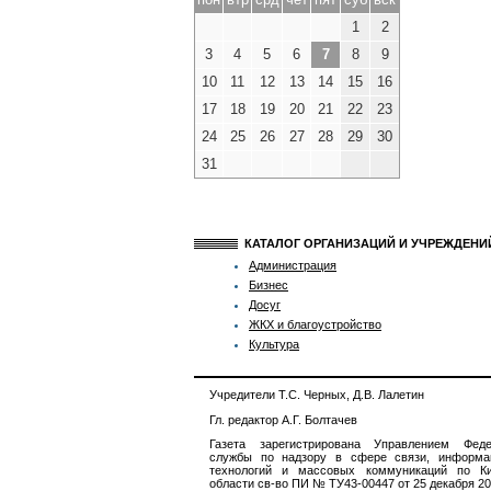
1
2
3
4
5
6
7
8
9
10
11
12
13
14
15
16
17
18
19
20
21
22
23
24
25
26
27
28
29
30
31
КАТАЛОГ ОРГАНИЗАЦИЙ И УЧРЕЖДЕН
Администрация
Бизнес
Досуг
ЖКХ и благоустройство
Культура
Учредители Т.С. Черных, Д.В. Лалетин
Гл. редактор А.Г. Болтачев
Газета зарегистрирована Управлением Феде
службы по надзору в сфере связи, информа
технологий и массовых коммуникаций по Ки
области св-во ПИ № ТУ43-00447 от 25 декабря 201