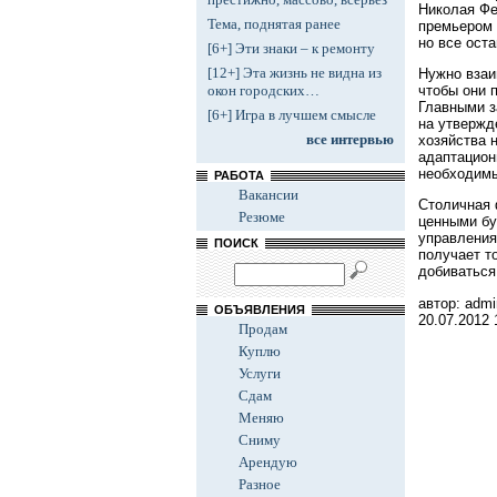
Николая Фе
Тема, поднятая ранее
премьером 
но все ост
[6+] Эти знаки – к ремонту
[12+] Эта жизнь не видна из
Нужно взаи
чтобы они 
окон городских…
Главными з
[6+] Игра в лучшем смысле
на утвержд
все интервью
хозяйства 
адаптацион
необходимы
РАБОТА
Вакансии
Столичная 
Резюме
ценными бу
управления
ПОИСК
получает т
добиваться
автор: admi
ОБЪЯВЛЕНИЯ
20.07.2012
Продам
Куплю
Услуги
Сдам
Меняю
Сниму
Арендую
Разное