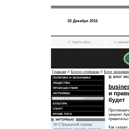
02 Декабря 2016
//
Карта сайта
//
реклам
Главная
//
Блоги слобожан
//
Блог экономи
БЛОГ ЭК
ПОЛИТИКА И ЭКОНОМИКА
ОБЩЕСТВО
busine
ПРОИСШЕСТВИЯ
и прав
ЗАГРАНИЦА
будет
БИЗНЕС И ФИНАНСЫ
КУЛЬТУРА
СПОРТ
Противореч
КРОМЕ ТОГО
уверяет Ар
правительс
ИНТЕРВЬЮ
[6+] Тридцатый турнир:
Как сказал
престижно, массово, всерьёз