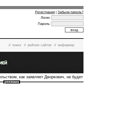
Регистрация
|
Забыли пароль?
Логин:
Пароль:
//
поиск
//
рейтинг сайтов
//
информер
льством, как заявляет Дворкович, не будет