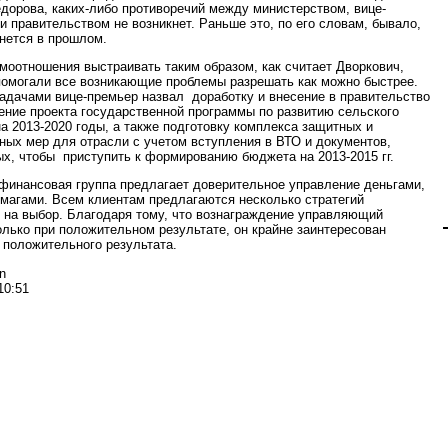
дорова, каких-либо противоречий между министерством, вице-
и правительством не возникнет. Раньше это, по его словам, бывало,
анется в прошлом.
моотношения выстраивать таким образом, как считает Дворкович,
помогали все возникающие проблемы разрешать как можно быстрее.
адачами вице-премьер назвал доработку и внесение в правительство
ение проекта государственной программы по развитию сельского
на 2013-2020 годы, а также подготовку комплекса защитных и
ных мер для отрасли с учетом вступления в ВТО и документов,
х, чтобы приступить к формированию бюджета на 2013-2015 гг.
финансовая группа предлагает доверительное управление деньгами,
магами. Всем клиентам предлагаются несколько стратегий
 на выбор. Благодаря тому, что вознаграждение управляющий
олько при положительном результате, он крайне заинтересован
 положительного результата.
n
10:51