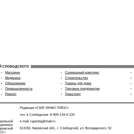
ИЙ СЛОБОДСКОГО
Магазины
Социальный комплекс
Медицина
Строительство
Образование
Товары для дома
Промышленность
Торговые предприятия
Ремонт
Транспорт
Редакция «СКАТ-ИНФО ПЛЮС»
тел. в Слободском: 8-909-134-0-134
ральной
e-mail: cgaming@mail.ru
ционных
613150, Кировская обл., г. Слободской, ул. Володарского, 52
ровской
2 г.