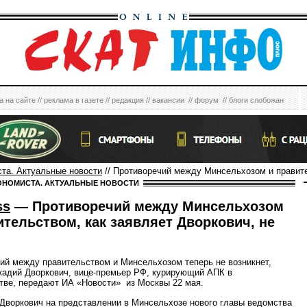
а на сайте
//
реклама в газете
//
редакция
//
вакансии
//
форум
//
блоги слобожан
ста. Актуальные новости
// Противоречий между Минсельхозом и правите
ОНОМИСТА. АКТУАЛЬНЫЕ НОВОСТИ
ss
— Противоречий между Минсельхозом
ительством, как заявляет Дворкович, не
ий между правительством и Минсельхозом теперь не возникнет,
кадий Дворкович, вице-премьер РФ, курирующий АПК в
тве, передают ИА «Новости» из Москвы 22 мая.
 Дворкович на представлении в Минсельхозе нового главы ведомства