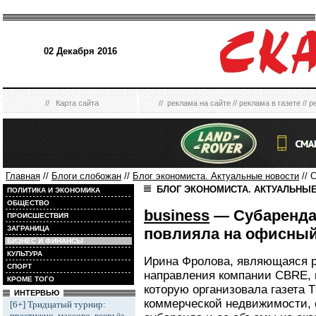
02 Декабря 2016
//
Карта сайта
//
реклама на сайте
//
реклама в газете
//
р
Главная
//
Блоги слобожан
//
Блог экономиста. Актуальные новости
// 
БЛОГ ЭКОНОМИСТА. АКТУАЛЬНЫ
ПОЛИТИКА И ЭКОНОМИКА
ОБЩЕСТВО
business
— Субаренда 
ПРОИСШЕСТВИЯ
ЗАГРАНИЦА
повлияла на офисны
БИЗНЕС И ФИНАНСЫ
КУЛЬТУРА
Ирина Фролова, являющаяся р
СПОРТ
направления компании CBRE, 
КРОМЕ ТОГО
которую организовала газета 
ИНТЕРВЬЮ
коммерческой недвижимости, 
[6+] Тридцатый турнир:
престижно, массово, всерьёз