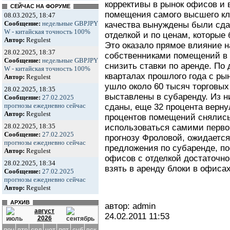
коррективы в рынок офисов и 
СЕЙЧАС НА ФОРУМЕ
помещения самого высшего кл
08.03.2025, 18:47
Сообщение:
недельные GBPJPY
качества вынуждены были сда
W - китайская точность 100%
отделкой и по ценам, которые
Автор:
Regulest
Это оказало прямое влияние н
28.02.2025, 18:37
собственниками помещений в
Сообщение:
недельные GBPJPY
снизить ставки по аренде. По 
W - китайская точность 100%
кварталах прошлого года с р
Автор:
Regulest
ушло около 60 тысяч торговы
28.02.2025, 18:35
выставлены в субаренду. Из н
Сообщение:
27.02.2025
прогнозы ежедневно сейчас
сданы, еще 32 процента верну
Автор:
Regulest
процентов помещений снялись
28.02.2025, 18:35
использоваться самими перв
Сообщение:
27.02.2025
прогнозу Фроловой, ожидаетс
прогнозы ежедневно сейчас
предложения по субаренде, п
Автор:
Regulest
офисов с отделкой достаточно
28.02.2025, 18:34
взять в аренду блоки в офисах
Сообщение:
27.02.2025
прогнозы ежедневно сейчас
Автор:
Regulest
АРХИВ
автор: admin
август
24.02.2011
11:53
2026
пон
втр
срд
чет
пят
суб
вск