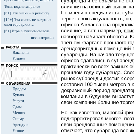
субаренда и ее объемы не ока
влияния на офисный рынок, ка
Тема, поднятая ранее
По мнению специалиста, суба
[6+] Эти знаки – к ремонту
теряет свою актуальность, но
[12+] Эта жизнь не видна из
офисов А класса она продолжа
окон городских…
влияние, а вот, например,
пои
[6+] Игра в лучшем смысле
наоборот набирает обороты. К
все интервью
третьем квартале прошлого го
РАБОТА
арендопригодных помещений 
Вакансии
субаренды. На начало текущег
Резюме
офисов сдавались в субаренду
ПОИСК
практически во всех важных о
прошлом году субаренда. Сво
рынок субаренды достиг к сере
ОБЪЯВЛЕНИЯ
составил 100 тысяч метров в 
Продам
докризисный период арендатор
Куплю
компании в будущем вырастут
Услуги
свои компании большие торг
Сдам
Но, как известно, мировой фи
Меняю
подкорректировал многое, поэ
Сниму
свои арендованные помещения
Арендую
отмечает, что субаренда все 
Разное