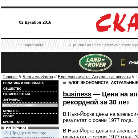
02 Декабря 2016
//
Карта сайта
//
реклама на сайте
//
реклама в газете
//
р
Главная
//
Блоги слобожан
//
Блог экономиста. Актуальные новости
// 
БЛОГ ЭКОНОМИСТА. АКТУАЛЬНЫ
ПОЛИТИКА И ЭКОНОМИКА
ОБЩЕСТВО
business
— Цена на ап
ПРОИСШЕСТВИЯ
ЗАГРАНИЦА
рекордной за 30 лет
БИЗНЕС И ФИНАНСЫ
КУЛЬТУРА
В Нью-Йорке цены на апельси
СПОРТ
результат с осени 1977 года.
КРОМЕ ТОГО
ИНТЕРВЬЮ
В Нью-Йорке цены на апельси
[6+] Тридцатый турнир:
результат с осени 1977 года. 
престижно, массово, всерьёз