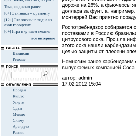
дороже на 26%, а фьючерсы я
Тема, поднятая ранее
доллара за фунт, а, например
[6+] Эти знаки – к ремонту
монтеррей Вас приятно пораду
[12+] Эта жизнь не видна из
окон городских…
Роспотребнадзор собирается 
[6+] Игра в лучшем смысле
поставками в Россию бразильс
все интервью
цитрусового сока. Прошла инф
этого сока нашли карбендазим
РАБОТА
целью защиты от плесени апе
Вакансии
Резюме
Немногим ранее карбендазим о
ПОИСК
выпускаемых компанией Coca-
автор: admin
17.02.2012
15:04
ОБЪЯВЛЕНИЯ
Продам
Куплю
Услуги
Сдам
Меняю
Сниму
Арендую
Разное