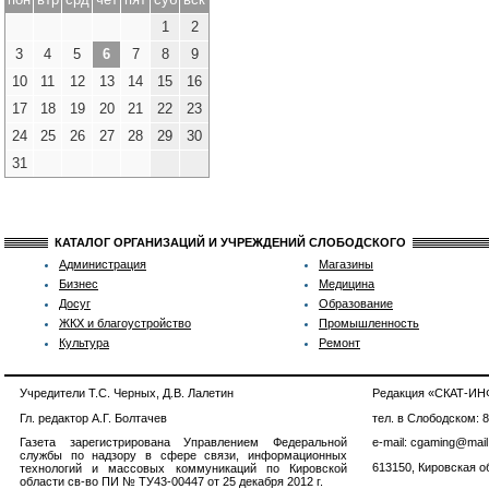
1
2
3
4
5
6
7
8
9
10
11
12
13
14
15
16
17
18
19
20
21
22
23
24
25
26
27
28
29
30
31
КАТАЛОГ ОРГАНИЗАЦИЙ И УЧРЕЖДЕНИЙ СЛОБОДСКОГО
Администрация
Магазины
Бизнес
Медицина
Досуг
Образование
ЖКХ и благоустройство
Промышленность
Культура
Ремонт
Учредители Т.С. Черных, Д.В. Лалетин
Редакция «СКАТ-И
Гл. редактор А.Г. Болтачев
тел. в Слободском: 
Газета зарегистрирована Управлением Федеральной
e-mail: cgaming@mail
службы по надзору в сфере связи, информационных
613150, Кировская об
технологий и массовых коммуникаций по Кировской
области св-во ПИ № ТУ43-00447 от 25 декабря 2012 г.