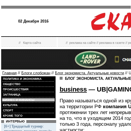
02 Декабря 2016
//
Карта сайта
//
реклама на сайте
//
реклама в газете
//
р
Главная
//
Блоги слобожан
//
Блог экономиста. Актуальные новости
// 
БЛОГ ЭКОНОМИСТА. АКТУАЛЬНЫ
ПОЛИТИКА И ЭКОНОМИКА
ОБЩЕСТВО
business
— UB|GAMIN
ПРОИСШЕСТВИЯ
ЗАГРАНИЦА
Право называться одной из к
БИЗНЕС И ФИНАНСЫ
КУЛЬТУРА
на территории РФ
компания 
СПОРТ
протяжении трех лет непрерыв
КРОМЕ ТОГО
на то, что в уходящем 2014 г
ИНТЕРВЬЮ
только 3 года, персоналу удал
[6+] Тридцатый турнир:
частности:
престижно, массово, всерьёз