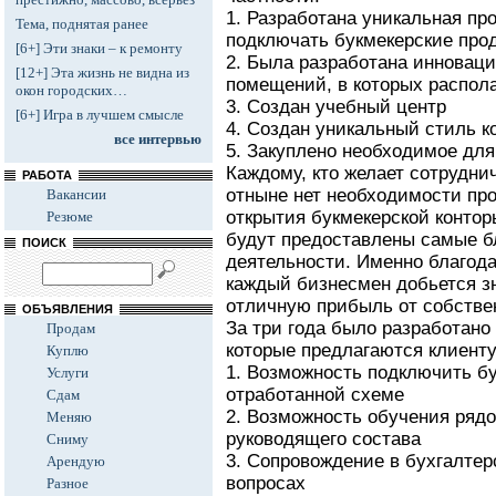
1. Разработана уникальная п
Тема, поднятая ранее
подключать букмекерские про
[6+] Эти знаки – к ремонту
2. Была разработана инновац
[12+] Эта жизнь не видна из
помещений, в которых распол
окон городских…
3. Создан учебный центр
[6+] Игра в лучшем смысле
4. Создан уникальный стиль 
все интервью
5. Закуплено необходимое для
Каждому, кто желает сотрудни
РАБОТА
отныне нет необходимости пр
Вакансии
открытия букмекерской контор
Резюме
будут предоставлены самые б
ПОИСК
деятельности. Именно благо
каждый бизнесмен добьется зн
отличную прибыль от собстве
ОБЪЯВЛЕНИЯ
За три года было разработано 
Продам
которые предлагаются клиенту
Куплю
1. Возможность подключить бу
Услуги
отработанной схеме
Сдам
2. Возможность обучения рядо
Меняю
руководящего состава
Сниму
3. Сопровождение в бухгалте
Арендую
вопросах
Разное