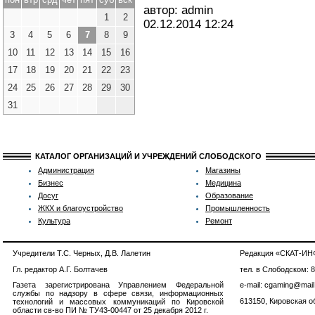
автор: admin
1
2
02.12.2014
12:24
3
4
5
6
7
8
9
10
11
12
13
14
15
16
17
18
19
20
21
22
23
24
25
26
27
28
29
30
31
КАТАЛОГ ОРГАНИЗАЦИЙ И УЧРЕЖДЕНИЙ СЛОБОДСКОГО
Администрация
Магазины
Бизнес
Медицина
Досуг
Образование
ЖКХ и благоустройство
Промышленность
Культура
Ремонт
Учредители Т.С. Черных, Д.В. Лалетин
Редакция «СКАТ-И
Гл. редактор А.Г. Болтачев
тел. в Слободском: 
Газета зарегистрирована Управлением Федеральной
e-mail: cgaming@mail
службы по надзору в сфере связи, информационных
613150, Кировская об
технологий и массовых коммуникаций по Кировской
области св-во ПИ № ТУ43-00447 от 25 декабря 2012 г.