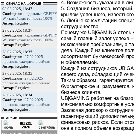
4. Возможность указания в ли
СЕЙЧАС НА ФОРУМЕ
5. Создания бизнеса, который
08.03.2025, 18:47
Сообщение:
недельные GBPJPY
крылом успешного, известного
W - китайская точность 100%
6. Любые консультации специ
Автор:
Regulest
сотрудничества.
28.02.2025, 18:37
Почему же UB|GAMING столь у
Сообщение:
недельные GBPJPY
самый главный залог успеха –
W - китайская точность 100%
исключения требованиям, а та
Автор:
Regulest
дела. Каждый из клиентов по
28.02.2025, 18:35
ассортимент букмекерской пр
Сообщение:
27.02.2025
прогнозы ежедневно сейчас
и обновляемой.
Автор:
Regulest
Каждый из сотрудников UB|G
28.02.2025, 18:35
своего дела, обладающий оче
Сообщение:
27.02.2025
Таким образом, гарантируется
прогнозы ежедневно сейчас
бухгалтерское и, разумеется,
Автор:
Regulest
бизнеса клиента.
28.02.2025, 18:34
UB|GAMING работает на благо
Сообщение:
27.02.2025
максимально комфортные усло
прогнозы ежедневно сейчас
Автор:
Regulest
Заключая договор о сотрудниче
гарантирующий дополнительн
АРХИВ
финансовых рисков. Если стра
август
2026
она в полном объеме возвраща
пон
втр
срд
чет
пят
суб
вск