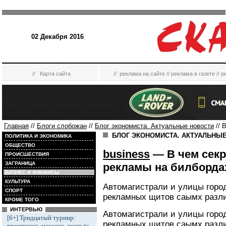
02 Декабря 2016
//
Карта сайта
//
реклама на сайте
//
реклама в газете
//
р
Главная
//
Блоги слобожан
//
Блог экономиста. Актуальные новости
// 
БЛОГ ЭКОНОМИСТА. АКТУАЛЬНЫ
ПОЛИТИКА И ЭКОНОМИКА
ОБЩЕСТВО
business
— В чем сек
ПРОИСШЕСТВИЯ
ЗАГРАНИЦА
рекламы на билборда
БИЗНЕС И ФИНАНСЫ
КУЛЬТУРА
Автомагистрали и улицы горо
СПОРТ
рекламных щитов саымх разл
КРОМЕ ТОГО
ИНТЕРВЬЮ
Автомагистрали и улицы горо
[6+] Тридцатый турнир:
рекламных щитов саымх разл
престижно, массово, всерьёз