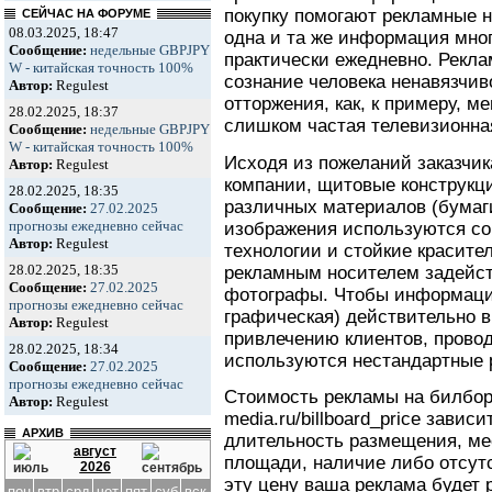
покупку помогают рекламные н
СЕЙЧАС НА ФОРУМЕ
08.03.2025, 18:47
одна и та же информация мног
Сообщение:
недельные GBPJPY
практически ежедневно. Рекл
W - китайская точность 100%
сознание человека ненавязчив
Автор:
Regulest
отторжения, как, к примеру, 
28.02.2025, 18:37
слишком частая телевизионна
Сообщение:
недельные GBPJPY
W - китайская точность 100%
Исходя из пожеланий заказчик
Автор:
Regulest
компании, щитовые конструкц
28.02.2025, 18:35
различных материалов (бумаги
Сообщение:
27.02.2025
прогнозы ежедневно сейчас
изображения используются с
Автор:
Regulest
технологии и стойкие красите
28.02.2025, 18:35
рекламным носителем задейст
Сообщение:
27.02.2025
фотографы. Чтобы информация
прогнозы ежедневно сейчас
графическая) действительно 
Автор:
Regulest
привлечению клиентов, прово
28.02.2025, 18:34
используются нестандартные 
Сообщение:
27.02.2025
прогнозы ежедневно сейчас
Стоимость рекламы на билборда
Автор:
Regulest
media.ru/billboard_price завис
АРХИВ
длительность размещения, ме
август
площади, наличие либо отсутс
2026
эту цену ваша реклама будет 
пон
втр
срд
чет
пят
суб
вск