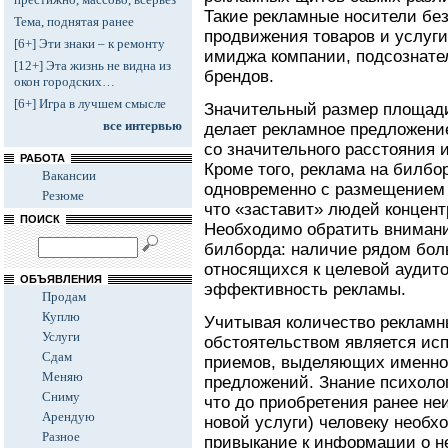
Такие рекламные носители бе
Тема, поднятая ранее
продвижения товаров и услуг
[6+] Эти знаки – к ремонту
имиджа компании, подсознате
[12+] Эта жизнь не видна из
брендов.
окон городских…
[6+] Игра в лучшем смысле
Значительный размер площад
все интервью
делает рекламное предложени
со значительного расстояния 
РАБОТА
Кроме того, реклама на билбо
Вакансии
одновременно с размещением 
Резюме
что «заставит» людей концент
ПОИСК
Необходимо обратить вниман
билборда: наличие рядом бол
относящихся к целевой аудито
ОБЪЯВЛЕНИЯ
эффективность рекламы.
Продам
Куплю
Учитывая количество рекламн
Услуги
обстоятельством является ис
Сдам
приемов, выделяющих именно
Меняю
предложений. Знание психолог
Сниму
что до приобретения ранее не
Арендую
новой услуги) человеку необх
Разное
привыкание к информации о н