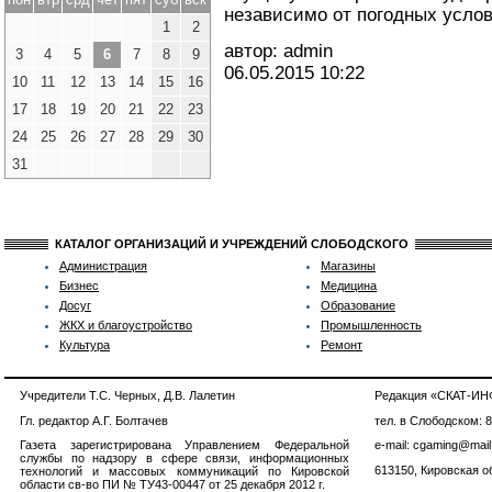
независимо от погодных услов
1
2
автор: admin
3
4
5
6
7
8
9
06.05.2015
10:22
10
11
12
13
14
15
16
17
18
19
20
21
22
23
24
25
26
27
28
29
30
31
КАТАЛОГ ОРГАНИЗАЦИЙ И УЧРЕЖДЕНИЙ СЛОБОДСКОГО
Администрация
Магазины
Бизнес
Медицина
Досуг
Образование
ЖКХ и благоустройство
Промышленность
Культура
Ремонт
Учредители Т.С. Черных, Д.В. Лалетин
Редакция «СКАТ-И
Гл. редактор А.Г. Болтачев
тел. в Слободском: 
Газета зарегистрирована Управлением Федеральной
e-mail: cgaming@mail
службы по надзору в сфере связи, информационных
613150, Кировская об
технологий и массовых коммуникаций по Кировской
области св-во ПИ № ТУ43-00447 от 25 декабря 2012 г.