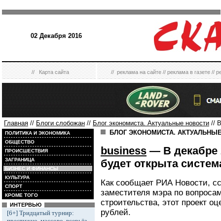
02 Декабря 2016
//
Карта сайта
//
реклама на сайте
//
реклама в газете
//
р
Главная
//
Блоги слобожан
//
Блог экономиста. Актуальные новости
// 
БЛОГ ЭКОНОМИСТА. АКТУАЛЬНЫ
ПОЛИТИКА И ЭКОНОМИКА
ОБЩЕСТВО
business
— В декабре 
ПРОИСШЕСТВИЯ
ЗАГРАНИЦА
будет открыта систем
БИЗНЕС И ФИНАНСЫ
КУЛЬТУРА
Как сообщает РИА Новости, с
СПОРТ
заместителя мэра по вопросам
КРОМЕ ТОГО
строительства, этот проект о
ИНТЕРВЬЮ
рублей.
[6+] Тридцатый турнир:
престижно, массово, всерьёз