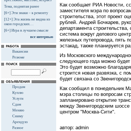
Как сообщает РИА Новости, с
Тема, поднятая ранее
заместителя мэра по вопросам
[6+] Эти знаки – к ремонту
строительства, этот проект о
[12+] Эта жизнь не видна из
рублей. Андрей Бочкарев, рук
окон городских…
департамента строительства, 
[6+] Игра в лучшем смысле
система вокруг делового центр
все интервью
железных путепровода, пять 
эстакад, также планируется р
РАБОТА
Вакансии
Из Московского международног
Резюме
следующего года можно будет
ПОИСК
Это будет возможно благодаря
строится новая развязка, с п
будет связана со Звенигородс
ОБЪЯВЛЕНИЯ
Продам
Как сообщил в понедельник М
Куплю
мэра столицы по вопросам стр
Услуги
запланировано открытие тран
Сдам
между Звенигородским шоссе
Меняю
центром "Москва-Сити".
Сниму
Арендую
автор: admin
Разное