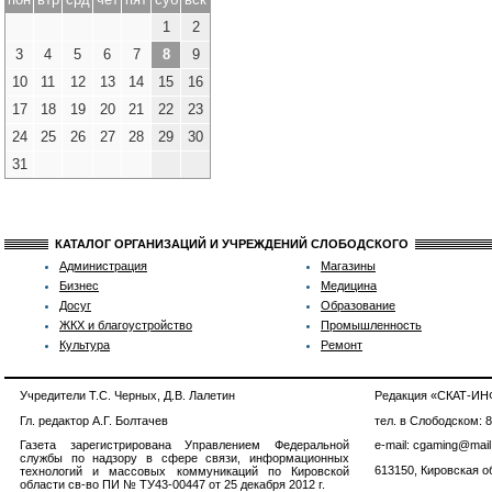
1
2
3
4
5
6
7
8
9
10
11
12
13
14
15
16
17
18
19
20
21
22
23
24
25
26
27
28
29
30
31
КАТАЛОГ ОРГАНИЗАЦИЙ И УЧРЕЖДЕНИЙ СЛОБОДСКОГО
Администрация
Магазины
Бизнес
Медицина
Досуг
Образование
ЖКХ и благоустройство
Промышленность
Культура
Ремонт
Учредители Т.С. Черных, Д.В. Лалетин
Редакция «СКАТ-И
Гл. редактор А.Г. Болтачев
тел. в Слободском: 
Газета зарегистрирована Управлением Федеральной
e-mail: cgaming@mail
службы по надзору в сфере связи, информационных
613150, Кировская об
технологий и массовых коммуникаций по Кировской
области св-во ПИ № ТУ43-00447 от 25 декабря 2012 г.