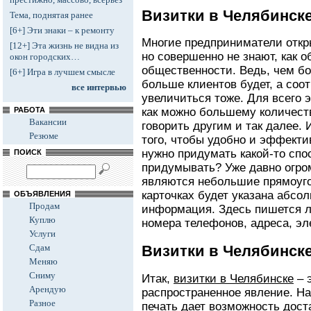
Визитки в Челябинске
Тема, поднятая ранее
[6+] Эти знаки – к ремонту
Многие предприниматели откры
[12+] Эта жизнь не видна из
но совершенно не знают, как о
окон городских…
общественности. Ведь, чем б
[6+] Игра в лучшем смысле
больше клиентов будет, а соо
все интервью
увеличиться тоже. Для всего 
РАБОТА
как можно большему количеств
Вакансии
говорить другим и так далее. 
Резюме
того, чтобы удобно и эффект
нужно придумать какой-то спо
ПОИСК
придумывать? Уже давно огр
являются небольшие прямоуго
карточках будет указана абсо
ОБЪЯВЛЕНИЯ
Продам
информация. Здесь пишется л
Куплю
номера телефонов, адреса, эл
Услуги
Визитки в Челябинске
Сдам
Меняю
Сниму
Итак,
визитки в Челябинске
– 
Арендую
распространенное явление. Н
Разное
печать дает возможность доста