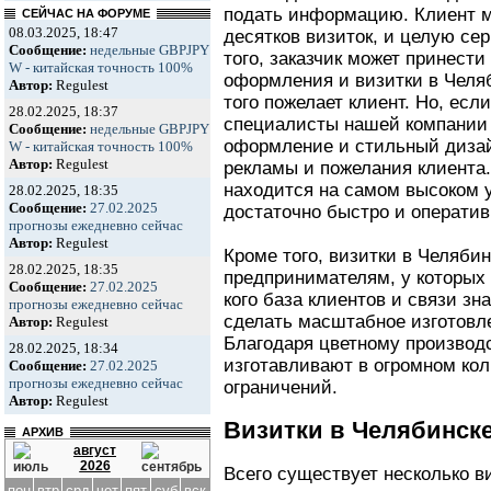
подать информацию. Клиент мо
СЕЙЧАС НА ФОРУМЕ
08.03.2025, 18:47
десятков визиток, и целую се
Сообщение:
недельные GBPJPY
того, заказчик может принест
W - китайская точность 100%
оформления и визитки в Челяб
Автор:
Regulest
того пожелает клиент. Но, если
28.02.2025, 18:37
специалисты нашей компании 
Сообщение:
недельные GBPJPY
оформление и стильный дизай
W - китайская точность 100%
Автор:
Regulest
рекламы и пожелания клиента
находится на самом высоком 
28.02.2025, 18:35
Сообщение:
27.02.2025
достаточно быстро и оператив
прогнозы ежедневно сейчас
Автор:
Regulest
Кроме того, визитки в Челябин
28.02.2025, 18:35
предпринимателям, у которых 
Сообщение:
27.02.2025
кого база клиентов и связи з
прогнозы ежедневно сейчас
сделать масштабное изготовле
Автор:
Regulest
Благодаря цветному производс
28.02.2025, 18:34
изготавливают в огромном кол
Сообщение:
27.02.2025
прогнозы ежедневно сейчас
ограничений.
Автор:
Regulest
Визитки в Челябинске
АРХИВ
август
2026
Всего существует несколько в
пон
втр
срд
чет
пят
суб
вск