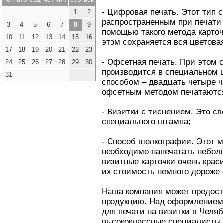
- Цифровая печать. Этот тип 
1
2
распространенным при печати
3
4
5
6
7
8
9
помощью такого метода карточ
10
11
12
13
14
15
16
этом сохраняется вся цветова
17
18
19
20
21
22
23
- Офсетная печать. При этом 
24
25
26
27
28
29
30
производится в специальном ц
31
способом – двадцать четыре ч
офсетным методом печатаютс
- Визитки с тиснением. Это с
специального штампа;
- Способ шелкографии. Этот м
необходимо напечатать неболь
визитные карточки очень краси
их стоимость немного дороже 
Наша компания может предост
продукцию. Над оформлением 
для печати на
визитки в Челя
высококлассные специалисты. 