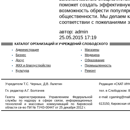
поможет создать эффективную
возможность обрести популярн
общественности. Мы делаем к
соответствии с пожеланиями з
автор: admin
25.05.2015
17:19
КАТАЛОГ ОРГАНИЗАЦИЙ И УЧРЕЖДЕНИЙ СЛОБОДСКОГО
Администрация
Магазины
Бизнес
Медицина
Досуг
Образование
ЖКХ и благоустройство
Промышленность
Культура
Ремонт
Учредители Т.С. Черных, Д.В. Лалетин
Редакция «СКАТ-И
Гл. редактор А.Г. Болтачев
тел. в Слободском: 
Газета зарегистрирована Управлением Федеральной
e-mail: cgaming@mail
службы по надзору в сфере связи, информационных
613150, Кировская об
технологий и массовых коммуникаций по Кировской
области св-во ПИ № ТУ43-00447 от 25 декабря 2012 г.