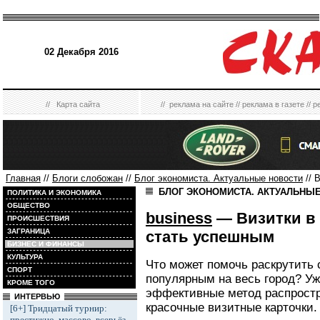
02 Декабря 2016
//
Карта сайта
//
реклама на сайте
//
реклама в газете
//
р
Главная
//
Блоги слобожан
//
Блог экономиста. Актуальные новости
// 
БЛОГ ЭКОНОМИСТА. АКТУАЛЬНЫ
ПОЛИТИКА И ЭКОНОМИКА
ОБЩЕСТВО
business
— Визитки в 
ПРОИСШЕСТВИЯ
ЗАГРАНИЦА
стать успешным
БИЗНЕС И ФИНАНСЫ
КУЛЬТУРА
Что может помочь раскрутить 
СПОРТ
популярным на весь город? У
КРОМЕ ТОГО
эффективные метод распростр
ИНТЕРВЬЮ
красочные визитные карточки.
[6+] Тридцатый турнир:
престижно, массово, всерьёз