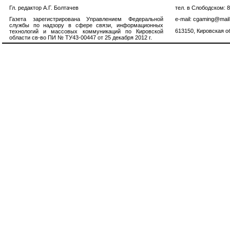
Гл. редактор А.Г. Болтачев
тел. в Слободском: 
Газета зарегистрирована Управлением Федеральной
e-mail: cgaming@mail
службы по надзору в сфере связи, информационных
613150, Кировская об
технологий и массовых коммуникаций по Кировской
области св-во ПИ № ТУ43-00447 от 25 декабря 2012 г.