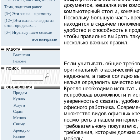
документов, вешалка или ком
Тема, поднятая ранее
компьютерный стол и, конечно
[6+] Эти знаки – к ремонту
Поскольку большую часть вре
[12+] Эта жизнь не видна из
находится в сидячем положен
окон городских…
удобство и способность к про
[6+] Игра в лучшем смысле
чтобы правильно выбрать таку
все интервью
несколько важных правил.
РАБОТА
Вакансии
Резюме
Если учитывать общие требов
ПОИСК
оригинальной классический д
надежным, а также солидно вы
нельзя определить качество м
ОБЪЯВЛЕНИЯ
Кресло необходимо испытать н
Продам
испробовав возможности и ис
Куплю
уверенностью сказать, удобно
Услуги
офисного работника. Совреме
Сдам
множество видов офисных кре
Меняю
посмотреть в нашем интернет-
Сниму
требовательному покупателю, 
Арендую
требования, которым должна с
Разное
мебель: