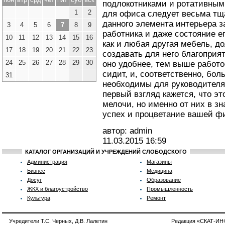
подлокотниками и ротативным
1
2
для офиса следует весьма тща
данного элемента интерьера з
3
4
5
6
7
8
9
работника и даже состояние е
10
11
12
13
14
15
16
как и любая другая мебель, д
17
18
19
20
21
22
23
создавать для него благопри
24
25
26
27
28
29
30
оно удобнее, тем выше работо
сидит, и, соответственно, бол
31
необходимы для руководителя
первый взгляд кажется, что эт
мелочи, но именно от них в з
успех и процветание вашей ф
автор: admin
11.03.2015
16:59
КАТАЛОГ ОРГАНИЗАЦИЙ И УЧРЕЖДЕНИЙ СЛОБОДСКОГО
Администрация
Магазины
Бизнес
Медицина
Досуг
Образование
ЖКХ и благоустройство
Промышленность
Культура
Ремонт
Учредители Т.С. Черных, Д.В. Лалетин
Редакция «СКАТ-И