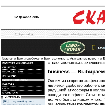
02 Декабря 2016
//
Карта сайта
//
реклама на сайте
//
реклама в газете
//
р
Главная
//
Блоги слобожан
//
Блог экономиста. Актуальные новости
// 
БЛОГ ЭКОНОМИСТА. АКТУАЛЬНЫ
ПОЛИТИКА И ЭКОНОМИКА
ОБЩЕСТВО
business
— Выбираем 
ПРОИСШЕСТВИЯ
ЗАГРАНИЦА
Одним из секретов эффективн
БИЗНЕС И ФИНАНСЫ
КУЛЬТУРА
является удобство рабочего ме
СПОРТ
радушной атмосферы в коллект
КРОМЕ ТОГО
находится в офисе. Стоит отме
ИНТЕРВЬЮ
должно быть слишком много. 
[6+] Тридцатый турнир:
общепринятым комплектом явл
престижно, массово, всерьёз