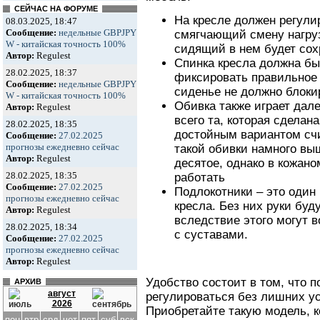
СЕЙЧАС НА ФОРУМЕ
На кресле должен регули
08.03.2025, 18:47
Сообщение:
недельные GBPJPY
смягчающий смену нагруз
W - китайская точность 100%
сидящий в нем будет сох
Автор:
Regulest
Спинка кресла должна бы
28.02.2025, 18:37
фиксировать правильное 
Сообщение:
недельные GBPJPY
сиденье не должно блокир
W - китайская точность 100%
Обивка также играет дал
Автор:
Regulest
всего та, которая сделан
28.02.2025, 18:35
достойным вариантом счи
Сообщение:
27.02.2025
прогнозы ежедневно сейчас
такой обивки намного вы
Автор:
Regulest
десятое, однако в кожано
28.02.2025, 18:35
работать
Сообщение:
27.02.2025
Подлокотники – это один
прогнозы ежедневно сейчас
кресла. Без них руки буду
Автор:
Regulest
вследствие этого могут 
28.02.2025, 18:34
с суставами.
Сообщение:
27.02.2025
прогнозы ежедневно сейчас
Автор:
Regulest
Удобство состоит в том, что 
АРХИВ
август
регулироваться без лишних ус
2026
Приобретайте такую модель, 
пон
втр
срд
чет
пят
суб
вск