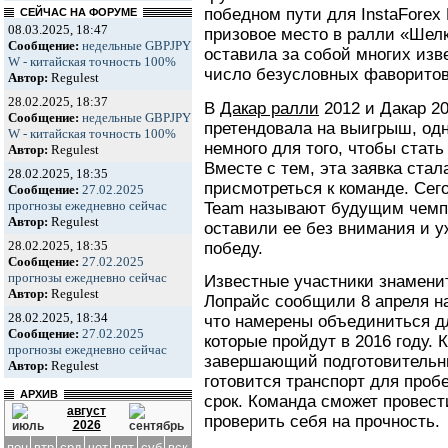
победном пути для InstaForex 
СЕЙЧАС НА ФОРУМЕ
08.03.2025, 18:47
призовое место в ралли «Шелк
Сообщение:
недельные GBPJPY
оставила за собой многих изв
W - китайская точность 100%
число безусловных фаворитов
Автор:
Regulest
28.02.2025, 18:37
В
Дакар ралли
2012 и Дакар 2
Сообщение:
недельные GBPJPY
претендовала на выигрыш, одн
W - китайская точность 100%
немного для того, чтобы стат
Автор:
Regulest
Вместе с тем, эта заявка ста
28.02.2025, 18:35
присмотреться к команде. Сего
Сообщение:
27.02.2025
прогнозы ежедневно сейчас
Team называют будущим чемпи
Автор:
Regulest
оставили ее без внимания и у
28.02.2025, 18:35
победу.
Сообщение:
27.02.2025
прогнозы ежедневно сейчас
Известные участники знамени
Автор:
Regulest
Лопрайс сообщили 8 апреля н
28.02.2025, 18:34
что намерены объединиться дл
Сообщение:
27.02.2025
которые пройдут в 2016 году. 
прогнозы ежедневно сейчас
завершающий подготовительны
Автор:
Regulest
готовится транспорт для проб
АРХИВ
срок. Команда сможет провест
август
проверить себя на прочность.
2026
пон
втр
срд
чет
пят
суб
вск