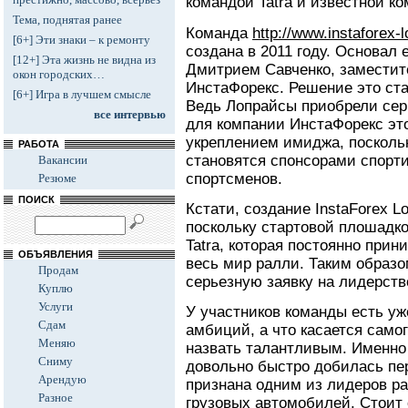
командой Tatra и известной к
Тема, поднятая ранее
Команда
http://www.instaforex-l
[6+] Эти знаки – к ремонту
создана в 2011 году. Основал
[12+] Эта жизнь не видна из
Дмитрием Савченко, заместит
окон городских…
ИнстаФорекс. Решение это ста
[6+] Игра в лучшем смысле
Ведь Лопрайсы приобрели серь
все интервью
для компании ИнстаФорекс эт
укреплением имиджа, посколь
РАБОТА
становятся спонсорами спорт
Вакансии
спортсменов.
Резюме
ПОИСК
Кстати, создание InstaForex L
поскольку стартовой плошадк
Tatra, которая постоянно прин
ОБЪЯВЛЕНИЯ
весь мир ралли. Таким образо
Продам
серьезную заявку на лидерств
Куплю
Услуги
У участников команды есть уж
Сдам
амбиций, а что касается самог
Меняю
назвать талантливым. Именно
Сниму
довольно быстро добилась пе
Арендую
признана одним из лидеров р
Разное
грузовых автомобилей. Стоит 