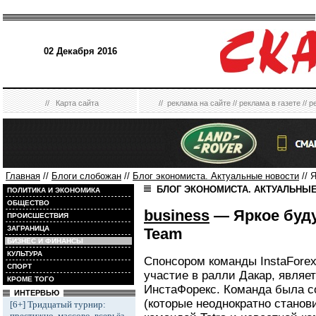
02 Декабря 2016
//
Карта сайта
//
реклама на сайте
//
реклама в газете
//
р
Главная
//
Блоги слобожан
//
Блог экономиста. Актуальные новости
// 
БЛОГ ЭКОНОМИСТА. АКТУАЛЬНЫ
ПОЛИТИКА И ЭКОНОМИКА
ОБЩЕСТВО
business
— Яркое буду
ПРОИСШЕСТВИЯ
ЗАГРАНИЦА
Team
БИЗНЕС И ФИНАНСЫ
КУЛЬТУРА
Спонсором команды InstaFore
СПОРТ
участие в ралли Дакар, являе
КРОМЕ ТОГО
ИнстаФорекс. Команда была с
ИНТЕРВЬЮ
(которые неоднократно станов
[6+] Тридцатый турнир:
престижно, массово, всерьёз