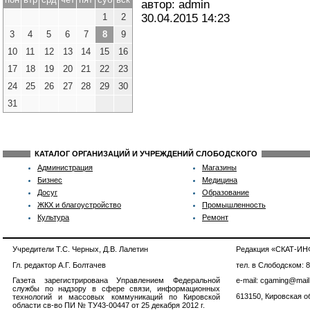
автор: admin
1
2
30.04.2015
14:23
3
4
5
6
7
8
9
10
11
12
13
14
15
16
17
18
19
20
21
22
23
24
25
26
27
28
29
30
31
КАТАЛОГ ОРГАНИЗАЦИЙ И УЧРЕЖДЕНИЙ СЛОБОДСКОГО
Администрация
Магазины
Бизнес
Медицина
Досуг
Образование
ЖКХ и благоустройство
Промышленность
Культура
Ремонт
Учредители Т.С. Черных, Д.В. Лалетин
Редакция «СКАТ-И
Гл. редактор А.Г. Болтачев
тел. в Слободском: 
Газета зарегистрирована Управлением Федеральной
e-mail: cgaming@mail
службы по надзору в сфере связи, информационных
613150, Кировская об
технологий и массовых коммуникаций по Кировской
области св-во ПИ № ТУ43-00447 от 25 декабря 2012 г.