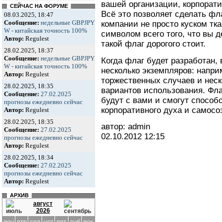
вашей организации, корпорати
СЕЙЧАС НА ФОРУМЕ
Всё это позволяет сделать фл
08.03.2025, 18:47
Сообщение:
недельные GBPJPY
компании не просто куском тк
W - китайская точность 100%
символом всего того, что вы де
Автор:
Regulest
такой флаг дорогого стоит.
28.02.2025, 18:37
Сообщение:
недельные GBPJPY
Когда флаг будет разработан, 
W - китайская точность 100%
несколько экземпляров: напр
Автор:
Regulest
торжественных случаев и нес
28.02.2025, 18:35
вариантов использования. Флаг
Сообщение:
27.02.2025
будут с вами и смогут способ
прогнозы ежедневно сейчас
корпоративного духа и самосо
Автор:
Regulest
28.02.2025, 18:35
автор: admin
Сообщение:
27.02.2025
02.10.2012
12:15
прогнозы ежедневно сейчас
Автор:
Regulest
28.02.2025, 18:34
Сообщение:
27.02.2025
прогнозы ежедневно сейчас
Автор:
Regulest
АРХИВ
август
2026
пон
втр
срд
чет
пят
суб
вск