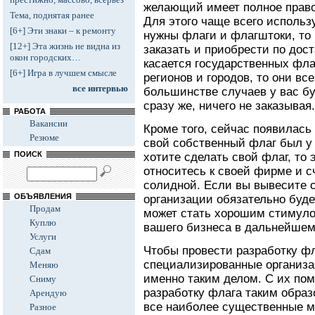
желающий имеет полное право
Тема, поднятая ранее
Для этого чаще всего исполь
[6+] Эти знаки – к ремонту
нужны флаги и флагштоки, то
[12+] Эта жизнь не видна из
заказать и приобрести по дос
окон городских…
касается государственных фла
[6+] Игра в лучшем смысле
регионов и городов, то они все
все интервью
большинстве случаев у вас б
сразу же, ничего не заказывая.
РАБОТА
Вакансии
Кроме того, сейчас появилась
Резюме
свой собственный флаг был у
ПОИСК
хотите сделать свой флаг, то 
относитесь к своей фирме и с
солидной. Если вы вывесите с
ОБЪЯВЛЕНИЯ
организации обязательно буде
Продам
может стать хорошим стимуло
Куплю
вашего бизнеса в дальнейшем
Услуги
Чтобы провести разработку фл
Сдам
специализированные организа
Меняю
именно таким делом. С их по
Сниму
разработку флага таким обра
Арендую
все наиболее существенные м
Разное