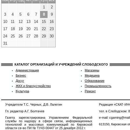
1
2
3
4
5
6
7
8
9
10
11
12
13
14
15
16
17
18
19
20
21
22
23
24
25
26
27
28
29
30
31
КАТАЛОГ ОРГАНИЗАЦИЙ И УЧРЕЖДЕНИЙ СЛОБОДСКОГО
Администрация
Магазины
Бизнес
Медицина
Досуг
Образование
ЖКХ и благоустройство
Промышленность
Культура
Ремонт
Учредители Т.С. Черных, Д.В. Лалетин
Редакция «СКАТ-И
Гл. редактор А.Г. Болтачев
тел. в Слободском: 
Газета зарегистрирована Управлением Федеральной
e-mail: cgaming@mail
службы по надзору в сфере связи, информационных
613150, Кировская об
технологий и массовых коммуникаций по Кировской
области св-во ПИ № ТУ43-00447 от 25 декабря 2012 г.