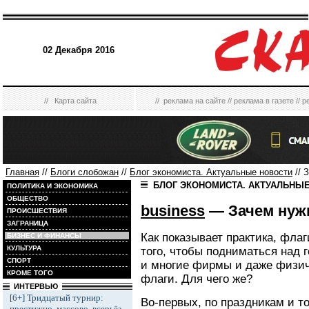
02 Декабря 2016
//
Карта сайта
//
реклама на сайте
//
реклама в газете
//
р
Главная
//
Блоги слобожан
//
Блог экономиста. Актуальные новости
// 
БЛОГ ЭКОНОМИСТА. АКТУАЛЬНЫ
ПОЛИТИКА И ЭКОНОМИКА
ОБЩЕСТВО
business
— Зачем нуж
ПРОИСШЕСТВИЯ
ЗАГРАНИЦА
Как показывает практика, фла
БИЗНЕС И ФИНАНСЫ
КУЛЬТУРА
того, чтобы подниматься над 
СПОРТ
и многие фирмы и даже физич
КРОМЕ ТОГО
флаги. Для чего же?
ИНТЕРВЬЮ
[6+] Тридцатый турнир:
Во-первых, по праздникам и 
престижно, массово, всерьёз