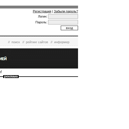
Регистрация
|
Забыли пароль?
Логин:
Пароль:
//
поиск
//
рейтинг сайтов
//
информер
е!