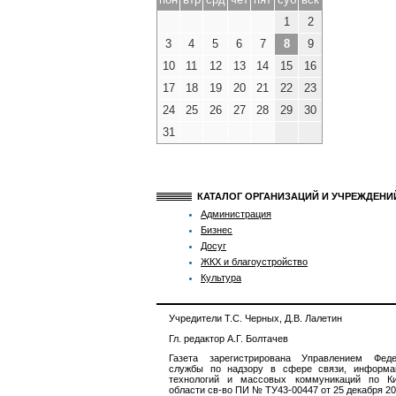
1
2
3
4
5
6
7
8
9
10
11
12
13
14
15
16
17
18
19
20
21
22
23
24
25
26
27
28
29
30
31
КАТАЛОГ ОРГАНИЗАЦИЙ И УЧРЕЖДЕН
Администрация
Бизнес
Досуг
ЖКХ и благоустройство
Культура
Учредители Т.С. Черных, Д.В. Лалетин
Гл. редактор А.Г. Болтачев
Газета зарегистрирована Управлением Феде
службы по надзору в сфере связи, информа
технологий и массовых коммуникаций по Ки
области св-во ПИ № ТУ43-00447 от 25 декабря 201