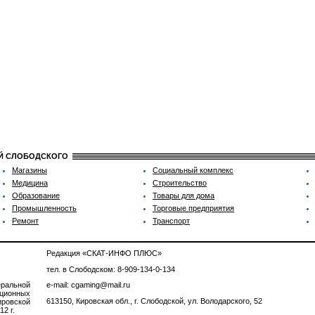
ИЙ СЛОБОДСКОГО
Магазины
Социальный комплекс
Медицина
Строительство
Образование
Товары для дома
Промышленность
Торговые предприятия
Ремонт
Транспорт
Редакция «СКАТ-ИНФО ПЛЮС»
тел. в Слободском: 8-909-134-0-134
ральной
e-mail: cgaming@mail.ru
ционных
613150, Кировская обл., г. Слободской, ул. Володарского, 52
ровской
2 г.