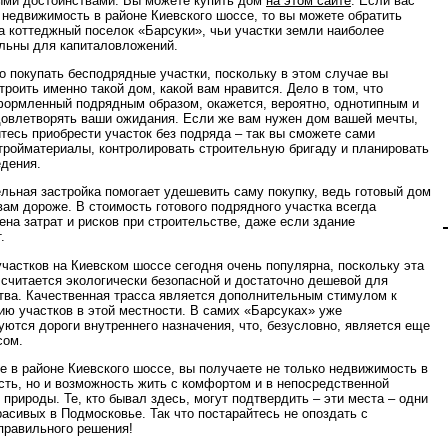
ми достоинствами. Вы можете купить дом
на этом сайте
. Если вас
 недвижимость в районе Киевского шоссе, то вы можете обратить
а коттеджный поселок «Барсуки», чьи участки земли наиболее
льны для капиталовложений.
о покупать бесподрядные участки, поскольку в этом случае вы
троить именно такой дом, какой вам нравится. Дело в том, что
формленный подрядным образом, окажется, вероятно, однотипным и
довлетворять ваши ожидания. Если же вам нужен дом вашей мечты,
йтесь приобрести участок без подряда – так вы сможете сами
тройматериалы, контролировать строительную бригаду и планировать
едения.
льная застройка помогает удешевить саму покупку, ведь готовый дом
вам дороже. В стоимость готового подрядного участка всегда
ена затрат и рисков при строительстве, даже если здание
.
участков на Киевском шоссе сегодня очень популярна, поскольку эта
 считается экологически безопасной и достаточно дешевой для
тва. Качественная трасса является дополнительным стимулом к
ию участков в этой местности. В самих «Барсуках» уже
уются дороги внутреннего назначения, что, безусловно, является еще
сом.
е в районе Киевского шоссе, вы получаете не только недвижимость в
сть, но и возможность жить с комфортом и в непосредственной
 природы. Те, кто бывал здесь, могут подтвердить – эти места – одни
расивых в Подмосковье. Так что постарайтесь не опоздать с
правильного решения!