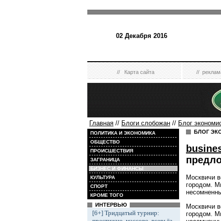
02 Декабря 2016
//
Карта сайта
//
реклам
Главная
//
Блоги слобожан
//
Блог экономи
БЛОГ ЭК
ПОЛИТИКА И ЭКОНОМИКА
ОБЩЕСТВО
busine
ПРОИСШЕСТВИЯ
предло
ЗАГРАНИЦА
БИЗНЕС И ФИНАНСЫ
Москвичи в
КУЛЬТУРА
городом. М
СПОРТ
несомненны
КРОМЕ ТОГО
ИНТЕРВЬЮ
Москвичи в
[6+] Тридцатый турнир:
городом. М
престижно, массово, всерьёз