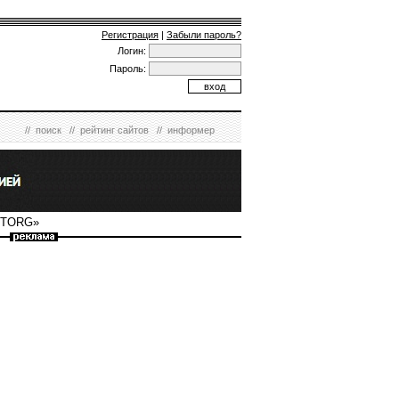
Регистрация
|
Забыли пароль?
Логин:
Пароль:
//
поиск
//
рейтинг сайтов
//
информер
P-TORG»