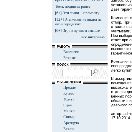
замеры осу
устанавлив
Тема, поднятая ранее
дает гаран
[6+] Эти знаки – к ремонту
Компания «
[12+] Эта жизнь не видна из
отбор. При
окон городских…
а также ка
[6+] Игра в лучшем смысле
учитывали,
При выборе
все интервью
ответ при 
определенн
РАБОТА
выполняют 
Вакансии
гарантийно
Резюме
Компания «
ПОИСК
спецпредло
легко
купи
В ассортим
ОБЪЯВЛЕНИЯ
помещения.
Продам
высококаче
отделки дв
Куплю
ценных пор
Услуги
области ши
Сдам
дверного п
Меняю
автор: admi
Сниму
17.10.2014
Арендую
Разное