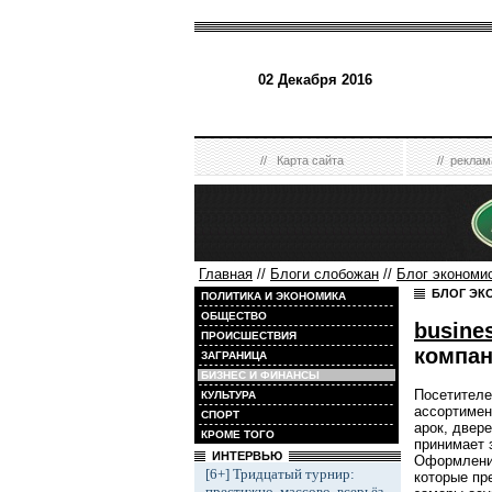
02 Декабря 2016
//
Карта сайта
//
реклам
Главная
//
Блоги слобожан
//
Блог экономи
БЛОГ ЭК
ПОЛИТИКА И ЭКОНОМИКА
ОБЩЕСТВО
busine
ПРОИСШЕСТВИЯ
компа
ЗАГРАНИЦА
БИЗНЕС И ФИНАНСЫ
Посетителе
КУЛЬТУРА
ассортимен
СПОРТ
арок, двер
КРОМЕ ТОГО
принимает з
ИНТЕРВЬЮ
Оформление
[6+] Тридцатый турнир:
которые пр
престижно, массово, всерьёз