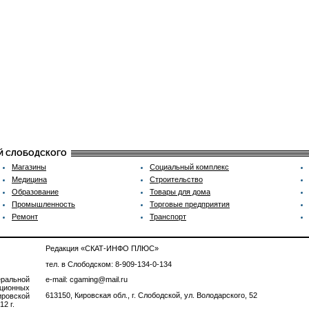
ИЙ СЛОБОДСКОГО
Магазины
Социальный комплекс
Медицина
Строительство
Образование
Товары для дома
Промышленность
Торговые предприятия
Ремонт
Транспорт
Редакция «СКАТ-ИНФО ПЛЮС»
тел. в Слободском: 8-909-134-0-134
ральной
e-mail: cgaming@mail.ru
ционных
613150, Кировская обл., г. Слободской, ул. Володарского, 52
ровской
2 г.