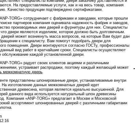
ществляют специалисты компании, двери заказчику доставляются и
аются. На предоставляемые услуги, как и на весь товар, компания
тию. Качество продукции подтверждено сертификатами.
ANP-TORG» сотрудничает с фабриками и заводами, которые прошли
 поиске партнеров компания оценивала надежность фабрик и заводов,
чество производимых ими дверей и фурнитуры для них. Специалисты
 что двери являются изделием, которое должно быть долговечным.
 дверей может возникнуть масса вопросов, на которые Вам будет дан
обращении к специалисту. Вам помогут подобрать двери для
ого помещения. Двери монтируются согласно ГОСТу, профессионалы
данный вид работ в кратчайшие сроки. Специалисты осуществляют
е обслуживание каждой установленной двери.
ANP-TORG» радует своих клиентов акциями и различными
жениями, устраивает распродажи, поэтому каждый желающий может
ть межкомнатную дверь
.
енте представлены шпонированные двери, устанавливаемые внутри
 На изготовление данных межкомнатных дверей идет
ственная древесина, которая является идеально высушенной. Для
ерей данного вида используется натуральный шпон древесины
од. Компания «ANP-TORG» предлагает в Москве и Московской
рокий ассортимент шпонированных дверей с различными габаритами
олотна.
n
12:16