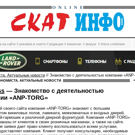
а на сайте
//
реклама в газете
//
редакция
//
вакансии
//
форум
//
блоги слобожан
ста. Актуальные новости
// Знакомство с деятельностью компании «AN
ОНОМИСТА. АКТУАЛЬНЫЕ НОВОСТИ
ss
— Знакомство с деятельностью
нии «ANP-TORG»
й своего сайта компания «ANP-TORG» знакомит с большим
том виниловых полов, ламината, межкомнатных и входных дверей,
ей-гармошек и различной дверной фурнитурой. Компания «ANP-TORG»
аказы от клиентов в своих розничных магазинах, а также на сайте.
 заявки дает право клиенту воспользоваться всеми услугами,
едоставляет компания. Клиент получает консультацию, необходимые