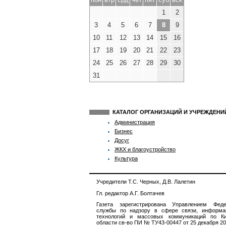
1
2
3
4
5
6
7
8
9
10
11
12
13
14
15
16
17
18
19
20
21
22
23
24
25
26
27
28
29
30
31
КАТАЛОГ ОРГАНИЗАЦИЙ И УЧРЕЖДЕН
Администрация
Бизнес
Досуг
ЖКХ и благоустройство
Культура
Учредители Т.С. Черных, Д.В. Лалетин
Гл. редактор А.Г. Болтачев
Газета зарегистрирована Управлением Феде
службы по надзору в сфере связи, информа
технологий и массовых коммуникаций по Ки
области св-во ПИ № ТУ43-00447 от 25 декабря 201