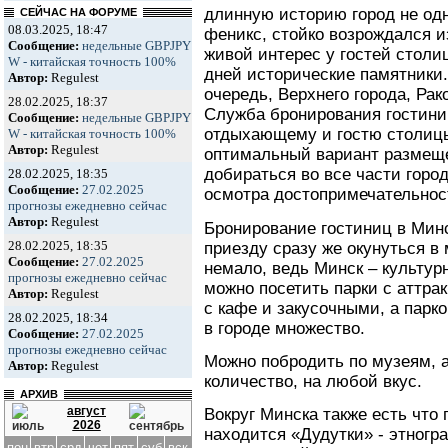
длинную историю город не одн
СЕЙЧАС НА ФОРУМЕ
08.03.2025, 18:47
феникс, стойко возрождался 
Сообщение:
недельные GBPJPY
живой интерес у гостей стол
W - китайская точность 100%
дней исторические памятники.
Автор:
Regulest
очередь, Верхнего города, Рак
28.02.2025, 18:37
Служба бронирования гостини
Сообщение:
недельные GBPJPY
отдыхающему и гостю столиц
W - китайская точность 100%
Автор:
Regulest
оптимальный вариант размещ
добираться во все части горо
28.02.2025, 18:35
Сообщение:
27.02.2025
осмотра достопримечательнос
прогнозы ежедневно сейчас
Автор:
Regulest
Бронирование гостиниц в Мин
28.02.2025, 18:35
приезду сразу же окунуться в 
Сообщение:
27.02.2025
немало, ведь Минск – культур
прогнозы ежедневно сейчас
можно посетить парки с аттра
Автор:
Regulest
с кафе и закусочными, а парк
28.02.2025, 18:34
в городе множество.
Сообщение:
27.02.2025
прогнозы ежедневно сейчас
Можно побродить по музеям, а
Автор:
Regulest
количество, на любой вкус.
АРХИВ
август
Вокруг Минска также есть что 
2026
находится «Дудутки» - этногра
пон
втр
срд
чет
пят
суб
вск