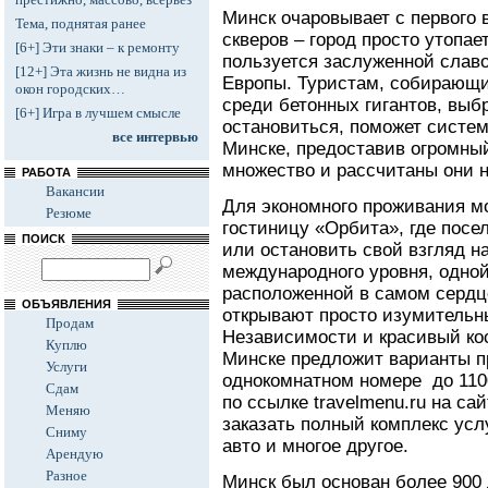
Минск очаровывает с первого 
Тема, поднятая ранее
скверов – город просто утопает
[6+] Эти знаки – к ремонту
пользуется заслуженной славо
[12+] Эта жизнь не видна из
Европы. Туристам, собирающи
окон городских…
среди бетонных гигантов, выб
[6+] Игра в лучшем смысле
остановиться, поможет систем
все интервью
Минске, предоставив огромный
множество и рассчитаны они 
РАБОТА
Вакансии
Для экономного проживания м
Резюме
гостиницу «Орбита», где посе
ПОИСК
или остановить свой взгляд н
международного уровня, одной
расположенной в самом сердц
ОБЪЯВЛЕНИЯ
открывают просто изумительн
Продам
Независимости и красивый кос
Куплю
Минске предложит варианты пр
Услуги
однокомнатном номере до 1100
Сдам
по ссылке travelmenu.ru на с
Меняю
заказать полный комплекс услу
Сниму
авто и многое другое.
Арендую
Разное
Минск был основан более 900 