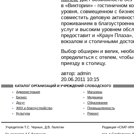
в «Виктории» - гостиничном к
уровня, совмещенном с бизне
совместить деловую активнос
проживанием в благоустроенн
услуг и высоким уровнем обсл
предоставит и «Краун Плаза»,
вокзалом и столичными досто
Выбор обширен и велик, необ
определиться с отелем, чтобы
приезду в столицу.
автор: admin
20.06.2011
10:15
КАТАЛОГ ОРГАНИЗАЦИЙ И УЧРЕЖДЕНИЙ СЛОБОДСКОГО
Администрация
Магазины
Бизнес
Медицина
Досуг
Образование
ЖКХ и благоустройство
Промышленность
Культура
Ремонт
Учредители Т.С. Черных, Д.В. Лалетин
Редакция «СКАТ-И
Гл. редактор А.Г. Болтачев
тел. в Слободском: 