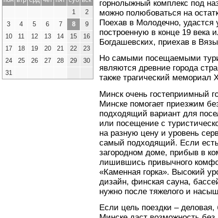
горнолыжный комплекс под наз
1
2
можно полюбоваться на остат
Поехав в Молодечно, удастся 
3
4
5
6
7
8
9
построенную в конце 19 века 
10
11
12
13
14
15
16
Богдашевских, приехав в Вязы
17
18
19
20
21
22
23
Но самыми посещаемыми тури
24
25
26
27
28
29
30
являются древние города стра
31
также трагический мемориал 
Минск очень гостеприимный го
Минске помогает приезжим бе
подходящий вариант для посел
или посещение с туристическ
на разную цену и уровень сер
самый подходящий. Если есть
загородном доме, прибыв в ко
лишившись привычного комфо
«Каменная горка». Высокий ур
дизайн, финская сауна, бассей
нужно после тяжелого и насыщ
Если цель поездки – деловая
Минске
даст возможность без 