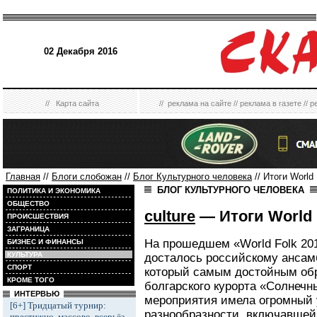
02 Декабря 2016
//
Карта сайта
//
реклама на сайте
//
реклама в газете
//
р
Главная
//
Блоги слобожан
//
Блог Культурного человека
// Итоги World 
БЛОГ КУЛЬТУРНОГО ЧЕЛОВЕКА
ПОЛИТИКА И ЭКОНОМИКА
ОБЩЕСТВО
culture
— Итоги World 
ПРОИСШЕСТВИЯ
ЗАГРАНИЦА
На прошедшем «World Folk 20
БИЗНЕС И ФИНАНСЫ
КУЛЬТУРА
досталось российскому ансам
СПОРТ
который самым достойным об
КРОМЕ ТОГО
болгарского курорта «Солнечн
ИНТЕРВЬЮ
мероприятия имела огромный 
[6+] Тридцатый турнир:
разнообразности, включавшей
престижно, массово, всерьёз