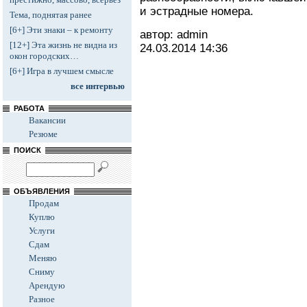
и эстрадные номера.
Тема, поднятая ранее
[6+] Эти знаки – к ремонту
автор: admin
[12+] Эта жизнь не видна из
24.03.2014
14:36
окон городских…
[6+] Игра в лучшем смысле
все интервью
РАБОТА
Вакансии
Резюме
ПОИСК
ОБЪЯВЛЕНИЯ
Продам
Куплю
Услуги
Сдам
Меняю
Сниму
Арендую
Разное