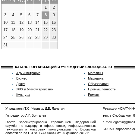
1
2
3
4
5
6
7
8
9
10
11
12
13
14
15
16
17
18
19
20
21
22
23
24
25
26
27
28
29
30
31
КАТАЛОГ ОРГАНИЗАЦИЙ И УЧРЕЖДЕНИЙ СЛОБОДСКОГО
Администрация
Магазины
Бизнес
Медицина
Досуг
Образование
ЖКХ и благоустройство
Промышленность
Культура
Ремонт
Учредители Т.С. Черных, Д.В. Лалетин
Редакция «СКАТ-И
Гл. редактор А.Г. Болтачев
тел. в Слободском: 
Газета зарегистрирована Управлением Федеральной
e-mail: cgaming@mail
службы по надзору в сфере связи, информационных
613150, Кировская об
технологий и массовых коммуникаций по Кировской
области св-во ПИ № ТУ43-00447 от 25 декабря 2012 г.