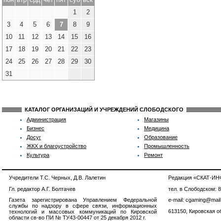
1
2
3
4
5
6
7
8
9
10
11
12
13
14
15
16
17
18
19
20
21
22
23
24
25
26
27
28
29
30
31
КАТАЛОГ ОРГАНИЗАЦИЙ И УЧРЕЖДЕНИЙ СЛОБОДСКОГО
Администрация
Магазины
Бизнес
Медицина
Досуг
Образование
ЖКХ и благоустройство
Промышленность
Культура
Ремонт
Учредители Т.С. Черных, Д.В. Лалетин
Редакция «СКАТ-И
Гл. редактор А.Г. Болтачев
тел. в Слободском: 
Газета зарегистрирована Управлением Федеральной
e-mail: cgaming@mail
службы по надзору в сфере связи, информационных
613150, Кировская об
технологий и массовых коммуникаций по Кировской
области св-во ПИ № ТУ43-00447 от 25 декабря 2012 г.