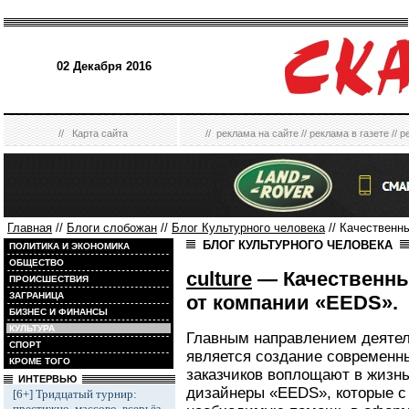
02 Декабря 2016
//
Карта сайта
//
реклама на сайте
//
реклама в газете
//
р
Главная
//
Блоги слобожан
//
Блог Культурного человека
// Качественн
БЛОГ КУЛЬТУРНОГО ЧЕЛОВЕКА
ПОЛИТИКА И ЭКОНОМИКА
ОБЩЕСТВО
culture
— Качественны
ПРОИСШЕСТВИЯ
ЗАГРАНИЦА
от компании «EEDS».
БИЗНЕС И ФИНАНСЫ
КУЛЬТУРА
Главным направлением деяте
СПОРТ
является создание современн
КРОМЕ ТОГО
заказчиков воплощают в жизн
ИНТЕРВЬЮ
дизайнеры «EEDS», которые с
[6+] Тридцатый турнир:
престижно, массово, всерьёз