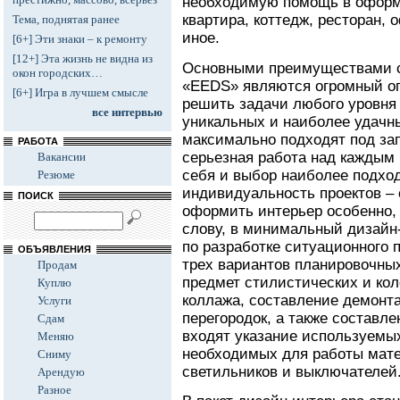
необходимую помощь в оформл
квартира, коттедж, ресторан,
Тема, поднятая ранее
иное.
[6+] Эти знаки – к ремонту
[12+] Эта жизнь не видна из
Основными преимуществами с
окон городских…
«EEDS» являются огромный о
[6+] Игра в лучшем смысле
решить задачи любого уровня
все интервью
уникальных и наиболее удачн
максимально подходят под за
РАБОТА
серьезная работа над каждым 
Вакансии
себя и выбор наиболее подход
Резюме
индивидуальность проектов –
ПОИСК
оформить интерьер особенно,
слову, в минимальный дизайн
по разработке ситуационного 
ОБЪЯВЛЕНИЯ
трех вариантов планировочны
Продам
предмет стилистических и ко
Куплю
коллажа, составление демонт
Услуги
перегородок, а также составле
Сдам
входят указание используемы
Меняю
необходимых для работы мате
Сниму
светильников и выключателей
Арендую
Разное