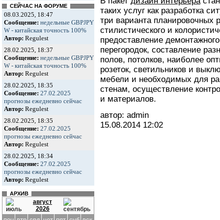
В пакет
дизайн интерьера
стан
СЕЙЧАС НА ФОРУМЕ
таких услуг как разработка с
08.03.2025, 18:47
три варианта планировочных 
Сообщение:
недельные GBPJPY
стилистического и колористич
W - китайская точность 100%
Автор:
Regulest
предоставление демонтажного
перегородок, составление раз
28.02.2025, 18:37
Сообщение:
недельные GBPJPY
полов, потолков, наиболее оп
W - китайская точность 100%
розеток, светильников и выкл
Автор:
Regulest
мебели и необходимых для ра
28.02.2025, 18:35
стенам, осуществление контр
Сообщение:
27.02.2025
и материалов.
прогнозы ежедневно сейчас
Автор:
Regulest
автор: admin
28.02.2025, 18:35
15.08.2014
12:02
Сообщение:
27.02.2025
прогнозы ежедневно сейчас
Автор:
Regulest
28.02.2025, 18:34
Сообщение:
27.02.2025
прогнозы ежедневно сейчас
Автор:
Regulest
АРХИВ
август
2026
пон
втр
срд
чет
пят
суб
вск