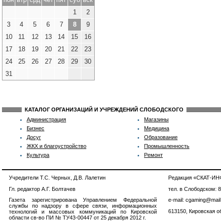
1
2
3
4
5
6
7
8
9
10
11
12
13
14
15
16
17
18
19
20
21
22
23
24
25
26
27
28
29
30
31
КАТАЛОГ ОРГАНИЗАЦИЙ И УЧРЕЖДЕНИЙ СЛОБОДСКОГО
Администрация
Магазины
Бизнес
Медицина
Досуг
Образование
ЖКХ и благоустройство
Промышленность
Культура
Ремонт
Учредители Т.С. Черных, Д.В. Лалетин
Редакция «СКАТ-И
Гл. редактор А.Г. Болтачев
тел. в Слободском: 
Газета зарегистрирована Управлением Федеральной
e-mail: cgaming@mail
службы по надзору в сфере связи, информационных
613150, Кировская об
технологий и массовых коммуникаций по Кировской
области св-во ПИ № ТУ43-00447 от 25 декабря 2012 г.