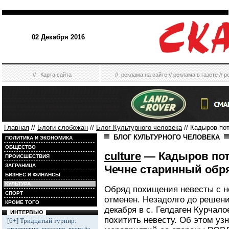
02 Декабря 2016
//
Карта сайта
//
реклама на сайте
//
реклама в газете
//
р
Главная
//
Блоги слобожан
//
Блог Культурного человека
// Кадыров по
БЛОГ КУЛЬТУРНОГО ЧЕЛОВЕКА
ПОЛИТИКА И ЭКОНОМИКА
ОБЩЕСТВО
culture
— Кадыров пот
ПРОИСШЕСТВИЯ
ЗАГРАНИЦА
Чечне старинный обр
БИЗНЕС И ФИНАНСЫ
КУЛЬТУРА
Обряд похищения невесты с н
СПОРТ
отменен. Незадолго до решени
КРОМЕ ТОГО
декабря в с. Гелдаген Курчал
ИНТЕРВЬЮ
похитить невесту. Об этом уз
[6+] Тридцатый турнир:
престижно, массово, всерьёз