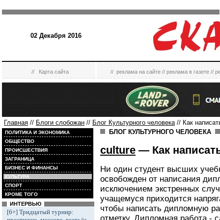
02 Декабря 2016
//
Карта сайта
//
реклама на сайте
//
реклама в газете
//
р
Главная
//
Блоги слобожан
//
Блог Культурного человека
// Как написа
БЛОГ КУЛЬТУРНОГО ЧЕЛОВЕКА
ПОЛИТИКА И ЭКОНОМИКА
ОБЩЕСТВО
culture
— Как написат
ПРОИСШЕСТВИЯ
ЗАГРАНИЦА
Ни один студент высших учеб
БИЗНЕС И ФИНАНСЫ
КУЛЬТУРА
освобожден от написания дип
СПОРТ
исключением экстренных случ
КРОМЕ ТОГО
учащемуся приходится напряга
ИНТЕРВЬЮ
чтобы написать дипломную ра
[6+] Тридцатый турнир:
отметку. Дипломная работа - 
престижно, массово, всерьёз