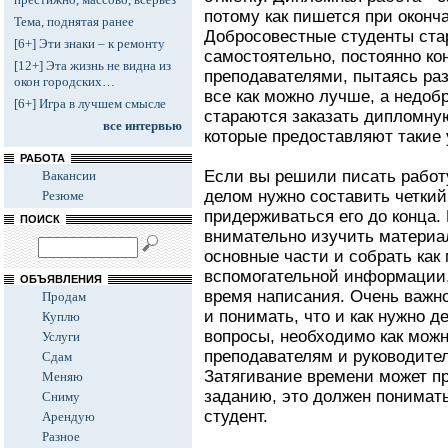
потому как пишется при оконч
Тема, поднятая ранее
Добросовестные студенты ста
[6+] Эти знаки – к ремонту
самостоятельно, постоянно ко
[12+] Эта жизнь не видна из
преподавателями, пытаясь раз
окон городских…
все как можно лучше, а недоб
[6+] Игра в лучшем смысле
стараются заказать дипломну
все интервью
которые предоставляют такие 
РАБОТА
Если вы решили писать работ
Вакансии
делом нужно составить четкий
Резюме
придерживаться его до конца. 
ПОИСК
внимательно изучить материал
основные части и собрать ка
вспомогательной информации,
ОБЪЯВЛЕНИЯ
время написания. Очень важн
Продам
и понимать, что и как нужно д
Куплю
вопросы, необходимо как мож
Услуги
преподавателям и руководите
Сдам
Затягивание времени может пр
Меняю
заданию, это должен понимат
Сниму
студент.
Арендую
Разное