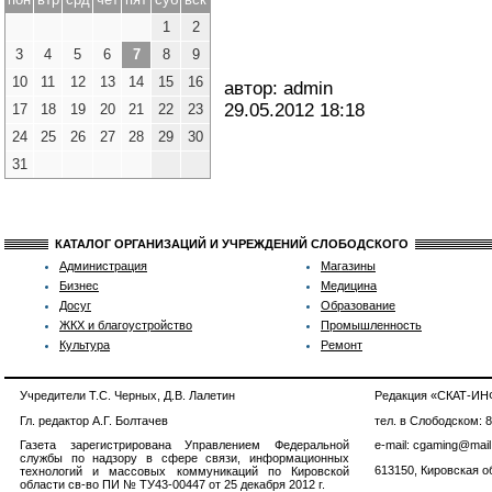
1
2
3
4
5
6
7
8
9
10
11
12
13
14
15
16
автор: admin
29.05.2012
18:18
17
18
19
20
21
22
23
24
25
26
27
28
29
30
31
КАТАЛОГ ОРГАНИЗАЦИЙ И УЧРЕЖДЕНИЙ СЛОБОДСКОГО
Администрация
Магазины
Бизнес
Медицина
Досуг
Образование
ЖКХ и благоустройство
Промышленность
Культура
Ремонт
Учредители Т.С. Черных, Д.В. Лалетин
Редакция «СКАТ-И
Гл. редактор А.Г. Болтачев
тел. в Слободском: 
Газета зарегистрирована Управлением Федеральной
e-mail: cgaming@mail
службы по надзору в сфере связи, информационных
613150, Кировская об
технологий и массовых коммуникаций по Кировской
области св-во ПИ № ТУ43-00447 от 25 декабря 2012 г.