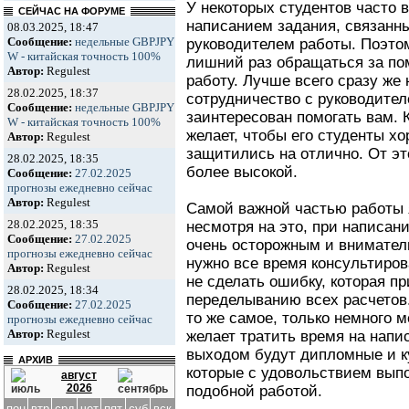
У некоторых студентов часто 
СЕЙЧАС НА ФОРУМЕ
написанием задания, связанн
08.03.2025, 18:47
Сообщение:
недельные GBPJPY
руководителем работы. Поэто
W - китайская точность 100%
лишний раз обращаться за по
Автор:
Regulest
работу. Лучше всего сразу же
28.02.2025, 18:37
сотрудничество с руководителе
Сообщение:
недельные GBPJPY
заинтересован помогать вам. 
W - китайская точность 100%
желает, чтобы его студенты х
Автор:
Regulest
защитились на отлично. От это
28.02.2025, 18:35
более высокой.
Сообщение:
27.02.2025
прогнозы ежедневно сейчас
Автор:
Regulest
Самой важной частью работы я
28.02.2025, 18:35
несмотря на это, при написан
Сообщение:
27.02.2025
очень осторожным и внимател
прогнозы ежедневно сейчас
нужно все время консультиров
Автор:
Regulest
не сделать ошибку, которая п
28.02.2025, 18:34
переделыванию всех расчетов
Сообщение:
27.02.2025
то же самое, только немного м
прогнозы ежедневно сейчас
Автор:
Regulest
желает тратить время на напи
выходом будут дипломные и ку
АРХИВ
которые с удовольствием вы
август
2026
подобной работой.
пон
втр
срд
чет
пят
суб
вск