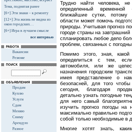
Трудно найти человека, не
Тема, поднятая ранее
определенный временной 
[6+] Эти знаки – к ремонту
ближайшие сутки, потому 
[12+] Эта жизнь не видна из
области может помочь подгот
окон городских…
природы. Учитывая прогноз по
[6+] Игра в лучшем смысле
городе страны на завтрашний 
все интервью
спланировать любое дело бол
проблем, связанных с погодн
РАБОТА
Вакансии
Помимо этого, зная, како
Резюме
определиться с тем, ес
ПОИСК
автомобиля, или же целес
назначения городским трансп
имея представление о нам
ОБЪЯВЛЕНИЯ
безопасней, для того чтобы
Продам
сегодня, благодаря прод
Куплю
детально узнать погодные те
Услуги
для него самый благоприятн
Сдам
изучить прогноз погоды на 
Меняю
максимально правильно подго
Сниму
собой только необходимые в 
Арендую
Многие хотят знать, как
Разное