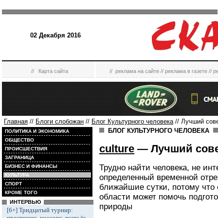
02 Декабря 2016
//
Карта сайта
//
реклама на сайте
//
реклама в газете
//
р
Главная
//
Блоги слобожан
//
Блог Культурного человека
// Лучший сов
БЛОГ КУЛЬТУРНОГО ЧЕЛОВЕКА
ПОЛИТИКА И ЭКОНОМИКА
ОБЩЕСТВО
culture
— Лучший сове
ПРОИСШЕСТВИЯ
ЗАГРАНИЦА
Трудно найти человека, не ин
БИЗНЕС И ФИНАНСЫ
КУЛЬТУРА
определенный временной отрез
СПОРТ
ближайшие сутки, потому что
КРОМЕ ТОГО
области может помочь подгот
ИНТЕРВЬЮ
природы
[6+] Тридцатый турнир:
престижно, массово, всерьёз