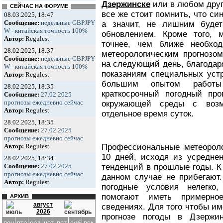
Дзержинске
или в любом друг
СЕЙЧАС НА ФОРУМЕ
все же стоит помнить, что си
08.03.2025, 18:47
Сообщение:
недельные GBPJPY
а значит, не лишним буде
W - китайская точность 100%
обновлением. Кроме того, м
Автор:
Regulest
точнее, чем ближе необхо
28.02.2025, 18:37
метеорологическим прогнозом
Сообщение:
недельные GBPJPY
на следующий день, благодар
W - китайская точность 100%
показаниям специальных устр
Автор:
Regulest
большим опытом работы
28.02.2025, 18:35
краткосрочный погодный про
Сообщение:
27.02.2025
прогнозы ежедневно сейчас
окружающей среды с возм
Автор:
Regulest
отдельное время суток.
28.02.2025, 18:35
Сообщение:
27.02.2025
прогнозы ежедневно сейчас
Профессиональные метеороло
Автор:
Regulest
10 дней, исходя из усредне
28.02.2025, 18:34
тенденций в прошлые годы. К
Сообщение:
27.02.2025
прогнозы ежедневно сейчас
данном случае не прибегают.
Автор:
Regulest
погодные условия нелегко
помогают иметь примерно
АРХИВ
август
сведениях. Для того чтобы и
2026
прогнозе погоды в Дзержи
пон
втр
срд
чет
пят
суб
вск