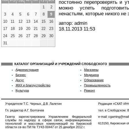
постоянно перепроверять и у
1
2
можно успеть подготови
ненастьям, которые никого не 
3
4
5
6
7
8
9
10
11
12
13
14
15
16
автор: admin
18.11.2013
11:53
17
18
19
20
21
22
23
24
25
26
27
28
29
30
31
КАТАЛОГ ОРГАНИЗАЦИЙ И УЧРЕЖДЕНИЙ СЛОБОДСКОГО
Администрация
Магазины
Бизнес
Медицина
Досуг
Образование
ЖКХ и благоустройство
Промышленность
Культура
Ремонт
Учредители Т.С. Черных, Д.В. Лалетин
Редакция «СКАТ-И
Гл. редактор А.Г. Болтачев
тел. в Слободском: 
Газета зарегистрирована Управлением Федеральной
e-mail: cgaming@mail
службы по надзору в сфере связи, информационных
613150, Кировская об
технологий и массовых коммуникаций по Кировской
области св-во ПИ № ТУ43-00447 от 25 декабря 2012 г.