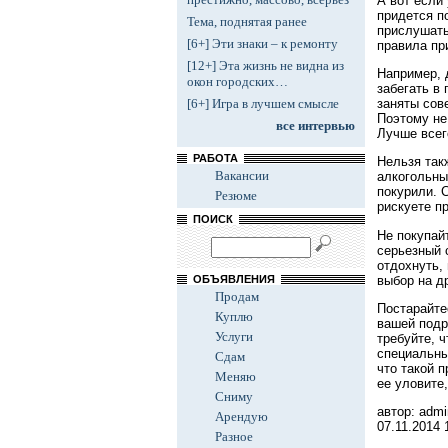
А вот если
придется по
Тема, поднятая ранее
прислушать
[6+] Эти знаки – к ремонту
правила пр
[12+] Эта жизнь не видна из
Например, 
окон городских…
забегать в
заняты сов
[6+] Игра в лучшем смысле
Поэтому не
все интервью
Лучше всег
РАБОТА
Нельзя так
Вакансии
алкогольны
покурили. 
Резюме
рискуете п
ПОИСК
Не покупай
серьезный с
отдохнуть,
выбор на д
ОБЪЯВЛЕНИЯ
Продам
Постарайте
Куплю
вашей подр
Услуги
требуйте, 
специальны
Сдам
что такой 
Меняю
ее уловите,
Сниму
автор: admi
Арендую
07.11.2014
Разное