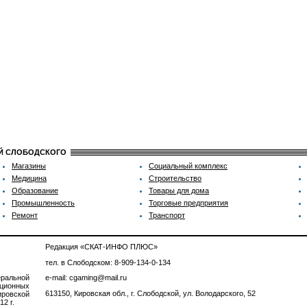
ИЙ СЛОБОДСКОГО
Магазины
Социальный комплекс
Медицина
Строительство
Образование
Товары для дома
Промышленность
Торговые предприятия
Ремонт
Транспорт
Редакция «СКАТ-ИНФО ПЛЮС»
тел. в Слободском: 8-909-134-0-134
ральной
e-mail: cgaming@mail.ru
ционных
613150, Кировская обл., г. Слободской, ул. Володарского, 52
ровской
2 г.