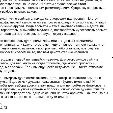
 у вас нет возможности воспользоваться советами специалиста, то
лагаться только на себя. И в этом случае все же стоит
ся к нескольким несложным рекомендациям. Существуют простые
и выборе нужных духов.
духи нужно выбирать, находясь в хорошем настроении. Не стоит
 парфюмерный салон, если вы просто проходили мимо и мысли ваши
ершенно другим. Ведь ароматы – это в какой-то степени медитация.
 торопитесь, выбирайте медленно, постарайтесь чувствовать аромат.
о, если вы настроитесь на такую покупку заранее.
же приобретать духи, если вчера или сегодня вы принимали
е напитки, ели какую-то острую пищу с пряностями или только что
Специи сильно изменяют восприятие любого запаха, поэтому вы
риобрести совсем не то, что вам действительно нравится.
те духи в первой попавшейся лавочке. Для этого лучше зайти в
алон, где вас никто не будет торопить, где можно присесть и
 вдыхая запахи. Если вы ощущаете недомогание – также отложите
ругой день.
сь выбрать духи самостоятельно, те, которые нравятся вам, а не
ужке. Ведь этими духами пользоваться будете именно вы! И
чтобы для выбора аромата вам предлагали не пробки от флаконов, а
е пробники – узкие бумажные полоски, спрыснутые духами. Учтите,
пробник передаст вам одну из основных ноток аромата – как только вы
 вам станет понятно – ваши это духи или нет.
n
12:42