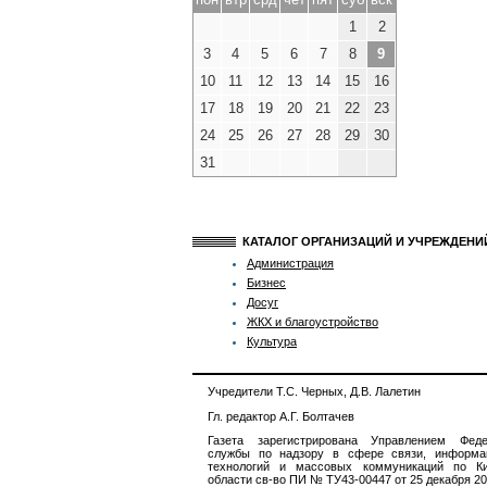
1
2
3
4
5
6
7
8
9
10
11
12
13
14
15
16
17
18
19
20
21
22
23
24
25
26
27
28
29
30
31
КАТАЛОГ ОРГАНИЗАЦИЙ И УЧРЕЖДЕН
Администрация
Бизнес
Досуг
ЖКХ и благоустройство
Культура
Учредители Т.С. Черных, Д.В. Лалетин
Гл. редактор А.Г. Болтачев
Газета зарегистрирована Управлением Феде
службы по надзору в сфере связи, информа
технологий и массовых коммуникаций по Ки
области св-во ПИ № ТУ43-00447 от 25 декабря 201