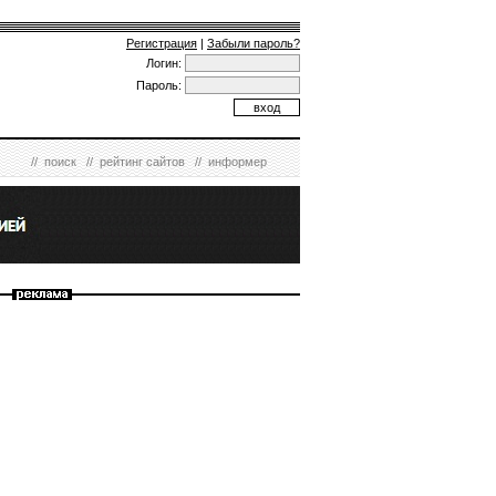
Регистрация
|
Забыли пароль?
Логин:
Пароль:
//
поиск
//
рейтинг сайтов
//
информер