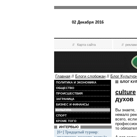
02 Декабря 2016
//
Карта сайта
//
реклам
Главная
//
Блоги слобожан
//
Блог Культур
БЛОГ КУ
ПОЛИТИКА И ЭКОНОМИКА
ОБЩЕСТВО
culture
ПРОИСШЕСТВИЯ
духов
ЗАГРАНИЦА
БИЗНЕС И ФИНАНСЫ
Вы знаете,
КУЛЬТУРА
немало рек
СПОРТ
всего, есл
КРОМЕ ТОГО
профессион
ИНТЕРВЬЮ
то обязате
[6+] Тридцатый турнир:
престижно, массово, всерьёз