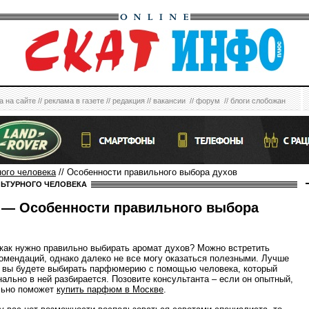
а на сайте
//
реклама в газете
//
редакция
//
вакансии
//
форум
//
блоги слобожан
ного человека
// Особенности правильного выбора духов
ЛЬТУРНОГО ЧЕЛОВЕКА
— Особенности правильного выбора
 как нужно правильно выбирать аромат духов? Можно встретить
омендаций, однако далеко не все могу оказаться полезными. Лучше
и вы будете выбирать парфюмерию с помощью человека, который
ально в ней разбирается. Позовите консультанта – если он опытный,
льно поможет
купить парфюм в Москве
.