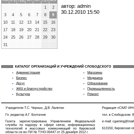
автор: admin
1
2
30.12.2010
15:50
3
4
5
6
7
8
9
10
11
12
13
14
15
16
17
18
19
20
21
22
23
24
25
26
27
28
29
30
31
КАТАЛОГ ОРГАНИЗАЦИЙ И УЧРЕЖДЕНИЙ СЛОБОДСКОГО
Администрация
Магазины
Бизнес
Медицина
Досуг
Образование
ЖКХ и благоустройство
Промышленность
Культура
Ремонт
Учредители Т.С. Черных, Д.В. Лалетин
Редакция «СКАТ-И
Гл. редактор А.Г. Болтачев
тел. в Слободском: 
Газета зарегистрирована Управлением Федеральной
e-mail: cgaming@mail
службы по надзору в сфере связи, информационных
613150, Кировская об
технологий и массовых коммуникаций по Кировской
области св-во ПИ № ТУ43-00447 от 25 декабря 2012 г.