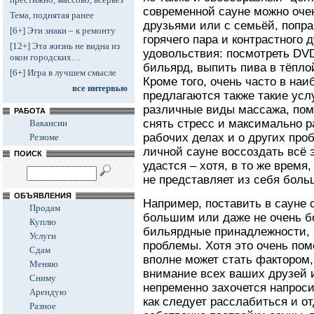
современной сауне можно оче
Тема, поднятая ранее
друзьями или с семьёй, попр
[6+] Эти знаки – к ремонту
горячего пара и контрастного 
[12+] Эта жизнь не видна из
удовольствия: посмотреть DVD
окон городских…
бильярд, выпить пива в тёпло
[6+] Игра в лучшем смысле
Кроме того, очень часто в на
все интервью
предлагаются также такие услу
различные виды массажа, пом
РАБОТА
снять стресс и максимально р
Вакансии
рабочих делах и о других проб
Резюме
личной сауне воссоздать всё 
ПОИСК
удастся – хотя, в то же время
не представляет из себя боль
ОБЪЯВЛЕНИЯ
Например, поставить в сауне 
Продам
большим или даже не очень б
Куплю
бильярдные принадлежности, к
Услуги
проблемы. Хотя это очень пом
Сдам
вполне может стать фактором
Меняю
внимание всех ваших друзей 
Сниму
непременно захочется напроси
Арендую
как следует расслабиться и от
Разное