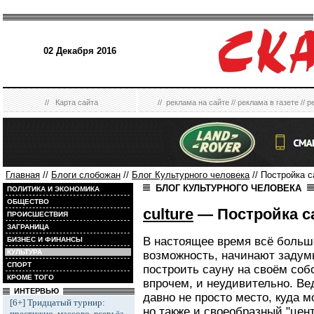
02 Декабря 2016
//
Карта сайта
//
реклама на сайте
//
реклама в газете
//
р
Главная
//
Блоги слобожан
//
Блог Культурного человека
// Постройка с
БЛОГ КУЛЬТУРНОГО ЧЕЛОВЕКА
ПОЛИТИКА И ЭКОНОМИКА
ОБЩЕСТВО
culture
— Постройка са
ПРОИСШЕСТВИЯ
ЗАГРАНИЦА
В настоящее время всё боль
БИЗНЕС И ФИНАНСЫ
КУЛЬТУРА
возможность, начинают задум
СПОРТ
построить сауну на своём соб
КРОМЕ ТОГО
впрочем, и неудивительно. Ве
ИНТЕРВЬЮ
давно не просто место, куда 
[6+] Тридцатый турнир:
но также и своеобразный "цент
престижно, массово, всерьёз