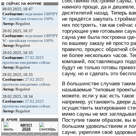
собственно постройки сауны, 
СЕЙЧАС НА ФОРУМЕ
намного проще, да и дешевле,
08.03.2025, 18:47
десятилетий назад. Теперь в
Сообщение:
недельные GBPJPY
не придётся закупать стройма
W - китайская точность 100%
Автор:
Regulest
них построить, так как сейча
торгующие уже готовыми сауна
28.02.2025, 18:37
Сообщение:
недельные GBPJPY
сауна уже была построена где
W - китайская точность 100%
по вашему заказу её просто ра
Автор:
Regulest
правило, процесс обратной сб
28.02.2025, 18:35
не более нескольких часов. Т
Сообщение:
27.02.2025
компаний, поставляющих подо
прогнозы ежедневно сейчас
будут не только готовы привез
Автор:
Regulest
сауну, но и сделать это беспл
28.02.2025, 18:35
Сообщение:
27.02.2025
В большинстве случаев таким
прогнозы ежедневно сейчас
называемые "типовые проекты"
Автор:
Regulest
можете, если у вас есть такое
28.02.2025, 18:34
например, установить двери 
Сообщение:
27.02.2025
прогнозы ежедневно сейчас
осуществить матирование сте
Автор:
Regulest
мимо сауны не мог заглядыват
Поступив таким образом, вы в
АРХИВ
август
большим удовольствием и пол
2026
сауне, укрепляя своё здоровь
пон
втр
срд
чет
пят
суб
вск