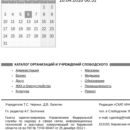
16.04.2018
06:31
1
2
3
4
5
6
7
8
9
10
11
12
13
14
15
16
17
18
19
20
21
22
23
24
25
26
27
28
29
30
31
КАТАЛОГ ОРГАНИЗАЦИЙ И УЧРЕЖДЕНИЙ СЛОБОДСКОГО
Администрация
Магазины
Бизнес
Медицина
Досуг
Образование
ЖКХ и благоустройство
Промышленность
Культура
Ремонт
Учредители Т.С. Черных, Д.В. Лалетин
Редакция «СКАТ-И
Гл. редактор А.Г. Болтачев
тел. в Слободском: 
Газета зарегистрирована Управлением Федеральной
e-mail: cgaming@mail
службы по надзору в сфере связи, информационных
613150, Кировская об
технологий и массовых коммуникаций по Кировской
области св-во ПИ № ТУ43-00447 от 25 декабря 2012 г.