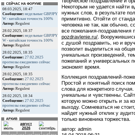
творческое поздравление и ор
СЕЙЧАС НА ФОРУМЕ
Некоторым не удается найти 
08.03.2025, 18:47
нужных слов, в результате по
Сообщение:
недельные GBPJPY
примитивно. Отойти от станда
W - китайская точность 100%
Автор:
Regulest
человека не так, как обычно, 
все пожелания-поздравления 
28.02.2025, 18:37
Сообщение:
недельные GBPJPY
pozdravlenie.ru/
. Вооружившись
W - китайская точность 100%
с душой поздравить, но и вруч
Автор:
Regulest
позволит выделиться на обще
28.02.2025, 18:35
уникальных произведений, тем
Сообщение:
27.02.2025
пожеланий и универсальных п
прогнозы ежедневно сейчас
экономят время.
Автор:
Regulest
28.02.2025, 18:35
Коллекция поздравлений-поже
Сообщение:
27.02.2025
Простой и понятный поиск по
прогнозы ежедневно сейчас
слова для конкретного случая
Автор:
Regulest
уникальны и чувственны. Сайт
28.02.2025, 18:34
которую можно открыть и за ко
Сообщение:
27.02.2025
прогнозы ежедневно сейчас
выходу. Сомневаться не стоит
Автор:
Regulest
найдет нужный отклик у аудит
только виновника торжества.
АРХИВ
август
2026
автор: admin
пон
втр
срд
чет
пят
суб
вск