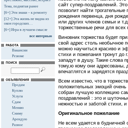
сайт супер-поздравлений. Эт
Тема, поднятая ранее
позволит найти трогательные 
[6+] Эти знаки – к ремонту
рождения первенца, дня рожде
[12+] Эта жизнь не видна из
или других членов семьи и т.д
окон городских…
торжественные речи для всех 
[6+] Игра в лучшем смысле
все интервью
Виновник торжества будет при
свой адрес столь необычное 
РАБОТА
можно научиться красиво и э
Вакансии
стихи и пожелания тронут до 
Резюме
западут в душу. Такие слова 
ПОИСК
тому,ю кому они адресованы, 
впечатлятся и зарядятся пра
ОБЪЯВЛЕНИЯ
Всем известно, что в торжес
Продам
положительных эмоций очень 
Куплю
собран лучшую коллекцию с
Услуги
поздравлений : это и шуточны
Сдам
нежностью и заботой стихи, 
Меняю
Оригинальное пожелание
Сниму
Арендую
Не всем удается в будничной 
Разное