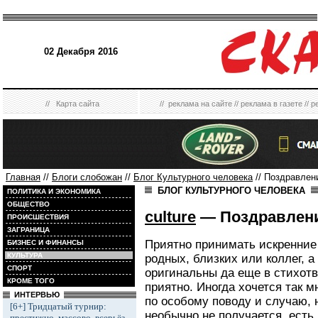
02 Декабря 2016
//
Карта сайта
//
реклама на сайте
//
реклама в газете
//
р
Главная
//
Блоги слобожан
//
Блог Культурного человека
// Поздравлен
БЛОГ КУЛЬТУРНОГО ЧЕЛОВЕКА
ПОЛИТИКА И ЭКОНОМИКА
ОБЩЕСТВО
culture
— Поздравлени
ПРОИСШЕСТВИЯ
ЗАГРАНИЦА
Приятно принимать искренние
БИЗНЕС И ФИНАНСЫ
КУЛЬТУРА
родных, близких или коллег, а
СПОРТ
оригинальны да еще в стихот
КРОМЕ ТОГО
приятно. Иногда хочется так м
ИНТЕРВЬЮ
по особому поводу и случаю, 
[6+] Тридцатый турнир:
необычно не получается, есть
престижно, массово, всерьёз